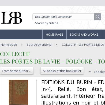
Search by criteria
HOME PAGE
BOOKS AND WORKS
Home page
Search by criteria
COLLECTIF - LES PORTES DE LA V
‎COLLECTIF‎
‎LES PORTES DE LA VIE - POLOGNE - TO
From same author ...
All books of this bookseller
1 book(s
‎EDITIONS DU BURIN - E
In-4. Relié. Bon état
satisfaisant, Intérieur f
illustrations en noir et 