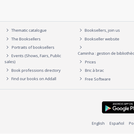
Thematic catalogue
Booksellers, join us
The Booksellers
Bookseller website
Portraits of booksellers
Caminha : gestion de biblioth
Events (Shows, Fairs, Public
sales)
Prices
Book professions directory
Bric à brac
Find our books on Addall
Free Software
English
Español
Po