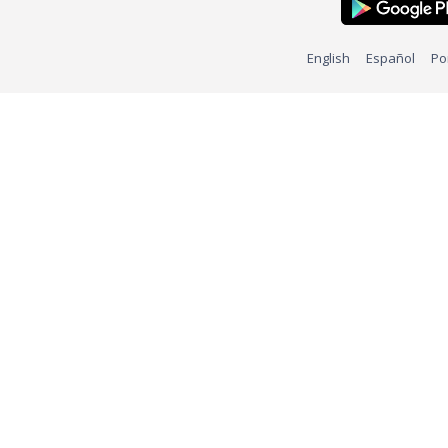
English
Español
Po