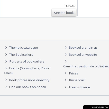
€19.80
See the book
Thematic catalogue
Booksellers, join us
The Booksellers
Bookseller website
Portraits of booksellers
Caminha : gestion de biblioth
Events (Shows, Fairs, Public
sales)
Prices
Book professions directory
Bric à brac
Find our books on Addall
Free Software