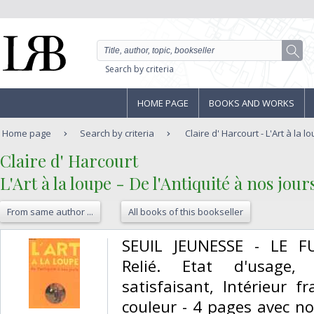
Search by criteria
HOME PAGE
BOOKS AND WORKS
Home page
Search by criteria
Claire d' Harcourt - L'Art à la lo
‎Claire d' Harcourt‎
‎L'Art à la loupe - De l'Antiquité à nos jours
From same author ...
All books of this bookseller
‎SEUIL JEUNESSE - LE F
Relié. Etat d'usage,
satisfaisant, Intérieur f
couleur - 4 pages avec n