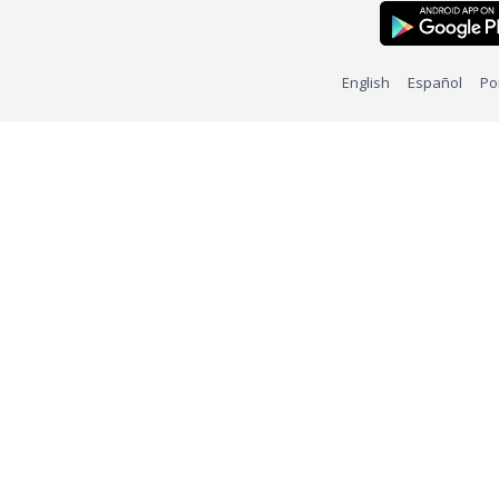
English
Español
Po