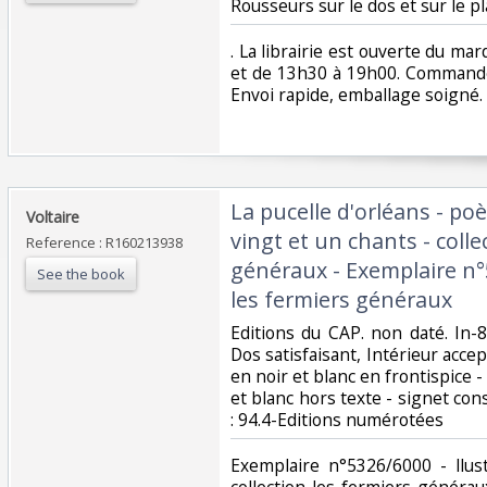
Rousseurs sur le dos et sur le pla
‎. La librairie est ouverte du m
et de 13h30 à 19h00. Commande
Envoi rapide, emballage soigné. ‎
‎La pucelle d'orléans - 
‎Voltaire‎
vingt et un chants - colle
Reference : R160213938
généraux - Exemplaire n°
See the book
les fermiers généraux‎
‎Editions du CAP. non daté. In-8
Dos satisfaisant, Intérieur accep
en noir et blanc en frontispice -
et blanc hors texte - signet conse
: 94.4-Editions numérotées‎
‎Exemplaire n°5326/6000 - llus
collection les fermiers générau