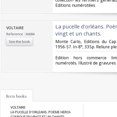
Editions numérotées‎
‎La pucelle d'orléans. P
‎VOLTAIRE‎
vingt et un chants.‎
Reference : 36684
‎Monte Carlo, Editions du Cap 
See the book
1956-57. In-8°, 335p. Reliure plei
‎Edition hors commerce li
numérotés. Illustré de gravures 
Seen books
VOLTAIRE
LA PUCELLE D'ORLEANS. POEME HEROI-
COMIQUE EN VINGT ET UN CHANTS