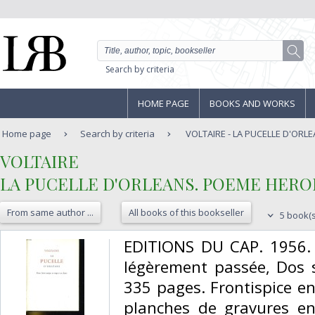
Search by criteria
HOME PAGE
BOOKS AND WORKS
Home page
Search by criteria
VOLTAIRE - LA PUCELLE D'ORLE
‎VOLTAIRE‎
‎LA PUCELLE D'ORLEANS. POEME HERO
From same author ...
All books of this bookseller
5 book(s
‎EDITIONS DU CAP. 1956. I
légèrement passée, Dos sa
335 pages. Frontispice e
planches de gravures en