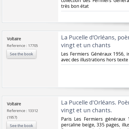
collection des Fermiers Généra
très bon état‎
‎La Pucelle d’Orléans, p
‎Voltaire‎
vingt et un chants‎
Reference : 17705
‎Les Fermiers Généraux 1956, in
See the book
avec des illustrations hors texte
‎La Pucelle d'Orléans. P
‎Voltaire‎
vingt et un chants. ‎
Reference : 13312
(1957)
‎Paris Les Fermiers généraux
percaline beige, 335 pages, ill
See the book