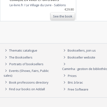
Le-livre.fr / Le Village du Livre
-
Sablons
€29.80
See the book
Thematic catalogue
Booksellers, join us
The Booksellers
Bookseller website
Portraits of booksellers
Caminha : gestion de biblioth
Events (Shows, Fairs, Public
sales)
Prices
Book professions directory
Bric à brac
Find our books on Addall
Free Software