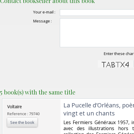
Contact bookseller about this book
Your e-mail :
Message :
Enter these char
5 book(s) with the same title
‎La Pucelle d’Orléans, p
‎Voltaire‎
vingt et un chants‎
Reference : 79740
‎Les Fermiers Généraux 1957, in
See the book
avec des illustrations hors