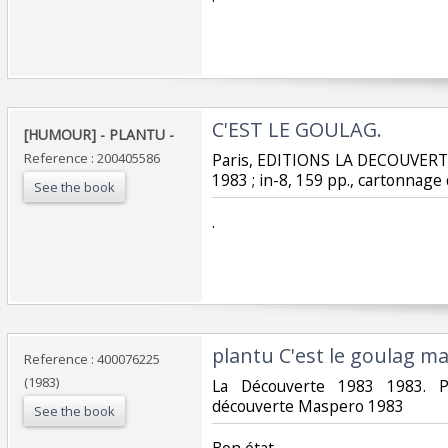
‎C'EST LE GOULAG. ‎
‎[HUMOUR] - PLANTU - ‎
Reference : 200405586
‎Paris, EDITIONS LA DECOUVER
1983 ; in-8, 159 pp., cartonnage d
See the book
‎.‎
‎plantu C'est le goulag ma
Reference : 400076225
(1983)
‎La Découverte 1983 1983. P
découverte Maspero 1983‎
See the book
‎Bon état‎