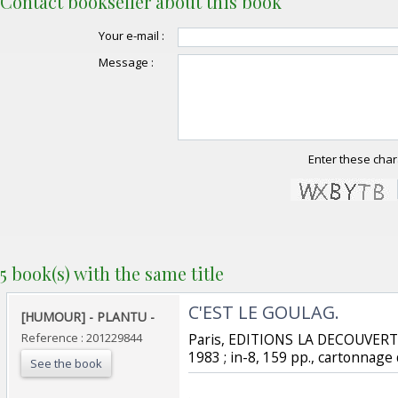
Contact bookseller about this book
Your e-mail :
Message :
Enter these char
5 book(s) with the same title
‎C'EST LE GOULAG. ‎
‎[HUMOUR] - PLANTU - ‎
Reference : 201229844
‎Paris, EDITIONS LA DECOUVER
1983 ; in-8, 159 pp., cartonnage d
See the book
‎.‎