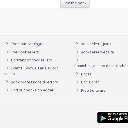
See the book
Thematic catalogue
Booksellers, join us
The Booksellers
Bookseller website
Portraits of booksellers
Caminha : gestion de biblioth
Events (Shows, Fairs, Public
sales)
Prices
Book professions directory
Bric à brac
Find our books on Addall
Free Software