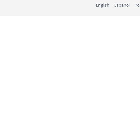
English
Español
Po