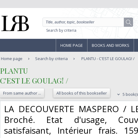
Search by criteria
HOME PAGE
BOOKS AND WORKS
Home page
Search by criteria
PLANTU - C'EST LE GOULAG! /
‎PLANTU‎
‎C'EST LE GOULAG! /‎
From same author ...
All books of this bookseller
5 book(s
‎LA DECOUVERTE MASPERO / LE
Broché. Etat d'usage, Cou
satisfaisant, Intérieur frais. 1