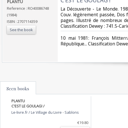
‎C'EST LE GOULAG !‎
‎PLANTU‎
Reference : RO40086748
‎La Découverte - Le Monde. 1984
Couv. légèrement passée, Dos fr
(1984)
pages. Illustré de nombreux des
ISBN : 2707114359
Classification Dewey : 741.5-Cari
See the book
‎10 mai 1981: François Mitter
République... Classification Dewe
Seen books
PLANTU
C'EST LE GOULAG! /
Le-livre.fr / Le Village du Livre
-
Sablons
€19.80