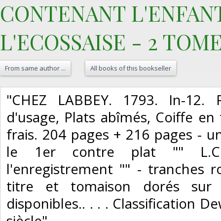
CONTENANT L'ENFAN
L'ECOSSAISE - 2 TOM
From same author ...
All books of this bookseller
‎"CHEZ LABBEY. 1793. In-12. Re
d'usage, Plats abîmés, Coiffe en 
frais. 204 pages + 216 pages - un
le 1er contre plat "" L.C
l'enregistrement "" - tranches ro
titre et tomaison dorés sur
disponibles.. . . . Classification 
siècle"‎