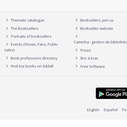
Thematic catalogue
Booksellers, join us
The Booksellers
Bookseller website
Portraits of booksellers
Caminha : gestion de biblioth
Events (Shows, Fairs, Public
sales)
Prices
Book professions directory
Bric à brac
Find our books on Addall
Free Software
English
Español
Po