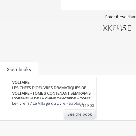
Enter these char
Seen books
VOLTAIRE
LES CHEFS D'OEUVRES DRAMATIQUES DE
VOLTAIRE - TOME 3 CONTENANT SEMIRAMIS
L'ORPHELIN DE LA CHINE TANCREDE + TOME
Le-livre.fr / Le Village du Livre
-
Sablons
4 CONTENANT L'ENFANT PRODIGUE NANINE
€119.00
L'ECOSSAISE - 2 TOMES EN UN VOLUME.
See the book