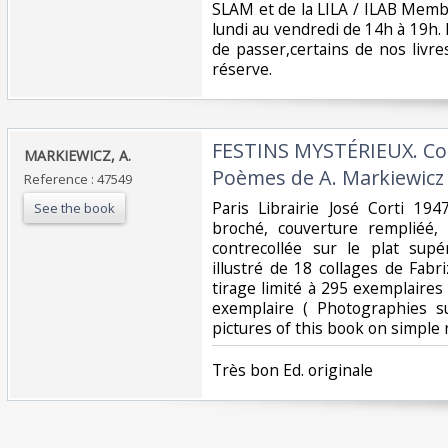
SLAM et de la LILA / ILAB Membe
lundi au vendredi de 14h à 19h.
de passer,certains de nos livr
réserve. ‎
‎FESTINS MYSTÉRIEUX. Coll
‎MARKIEWICZ, A. ‎
Poèmes de A. Markiewicz 
Reference : 47549
‎Paris Librairie José Corti 19
See the book
broché, couverture rempliéé,
contrecollée sur le plat sup
illustré de 18 collages de Fabriz
tirage limité à 295 exemplaire
exemplaire ( Photographies 
pictures of this book on simple r
‎Très bon Ed. originale ‎