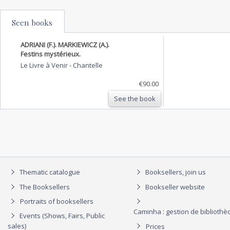
Seen books
ADRIANI (F.). MARKIEWICZ (A.).
Festins mystérieux.
Le Livre à Venir
-
Chantelle
€90.00
See the book
Thematic catalogue
Booksellers, join us
The Booksellers
Bookseller website
Portraits of booksellers
Caminha : gestion de biblioth
Events (Shows, Fairs, Public
sales)
Prices