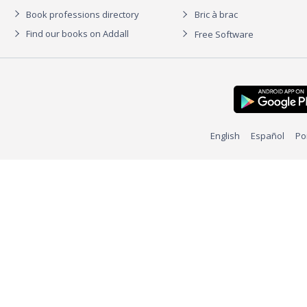
Book professions directory
Bric à brac
Find our books on Addall
Free Software
English
Español
Po