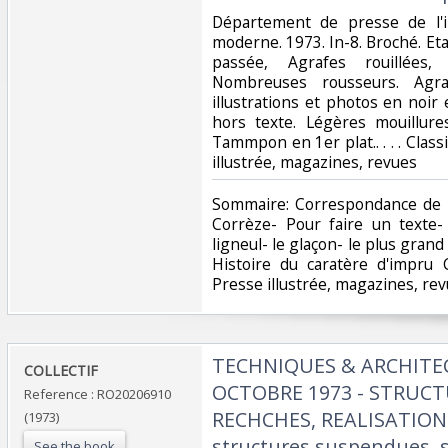
‎Département de presse de l'in
moderne. 1973. In-8. Broché. Et
passée, Agrafes rouillées,
Nombreuses rousseurs. Agra
illustrations et photos en noir 
hors texte. Légères mouillures
Tammpon en 1er plat.. . . . Class
illustrée, magazines, revues‎
‎Sommaire: Correspondance de 
Corrèze- Pour faire un texte-
ligneul- le glaçon- le plus gra
Histoire du caratère d'impru C
Presse illustrée, magazines, rev
‎TECHNIQUES & ARCHITEC
‎COLLECTIF‎
OCTOBRE 1973 - STRUCT
Reference : RO20206910
RECHCHES, REALISATIONS 
(1973)
structures suspendues, 
See the book