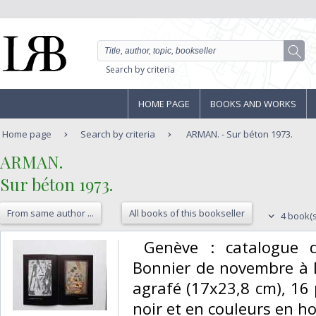
Search by criteria
HOME PAGE
BOOKS AND WORKS
Home page
Search by criteria
ARMAN. - Sur béton 1973.
‎ARMAN.‎
‎Sur béton 1973.‎
From same author ...
All books of this bookseller
4 book(s
‎ Genève : catalogue d
Bonnier de novembre à
agrafé (17x23,8 cm), 16
noir et en couleurs en hor