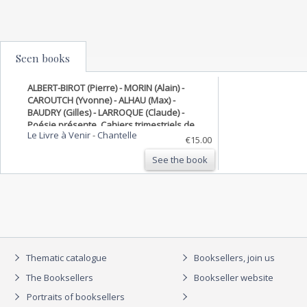
Seen books
ALBERT-BIROT (Pierre) - MORIN (Alain) -
CAROUTCH (Yvonne) - ALHAU (Max) -
BAUDRY (Gilles) - LARROQUE (Claude) -
Poésie présente. Cahiers trimestriels de
Le Livre à Venir
-
Chantelle
poésie. N°51, mars 1984.
€15.00
See the book
Thematic catalogue
Booksellers, join us
The Booksellers
Bookseller website
Portraits of booksellers