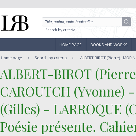
Search by criteria
HOME PAGE
BOOKS AND WORKS
Home page
Search by criteria
ALBERT-BIROT (Pierre) - MORIN 
‎ALBERT-BIROT (Pierre)
CAROUTCH (Yvonne) -
(Gilles) - LARROQUE (Cl
‎Poésie présente. Cahie