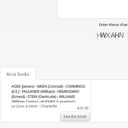
Enter these char
Seen books
AGEE (James) - AIKEN (Conrad) - CUMMINGS
(E.E.) - FAULKNER (William) - HEMINGWAY
(Ernest) - STEIN (Gertrude) - WILLIAMS
(William Carlos) - HUGHES (Langston) -
Le Livre à Venir
-
Chantelle
MILLER (Henry) -
€25.00
Fontaine, revue mensuelle de la poésie et
See the book
des lettres françaises : Réédition du
numéro 27-28 d'août 1943 : Ecrivains et
poètes des Etats-Unis d'Amérique -