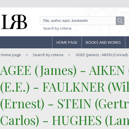
Search by criteria
HOME PAGE
BOOKS AND WORKS
Home page
Search by criteria
AGEE (James) - AIKEN (Conrad) 
‎AGEE (James) - AIKE
(E.E.) - FAULKNER (W
(Ernest) - STEIN (Gert
Carlos) - HUGHES (Lan