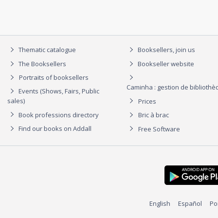
Thematic catalogue
Booksellers, join us
The Booksellers
Bookseller website
Portraits of booksellers
Caminha : gestion de biblioth
Events (Shows, Fairs, Public
sales)
Prices
Book professions directory
Bric à brac
Find our books on Addall
Free Software
English
Español
Po