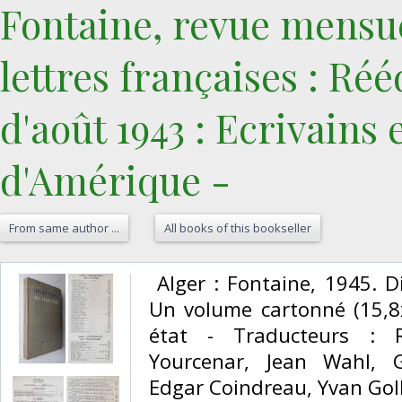
‎Fontaine, revue mensue
lettres françaises : Ré
d'août 1943 : Ecrivains
d'Amérique -‎
From same author ...
All books of this bookseller
‎ Alger : Fontaine, 1945. 
Un volume cartonné (15,8
état - Traducteurs : R
Yourcenar, Jean Wahl, 
Edgar Coindreau, Yvan Goll, 