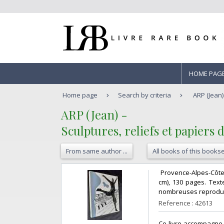
HOME PAG
Home page
Search by criteria
ARP (Jean) 
‎ARP (Jean) -‎
‎Sculptures, reliefs et papiers d
From same author ...
All books of this bookse
‎ Provence-Alpes-Côt
cm), 130 pages. Text
nombreuses reproduct
Reference : 42613
‎Ce livre accompagne