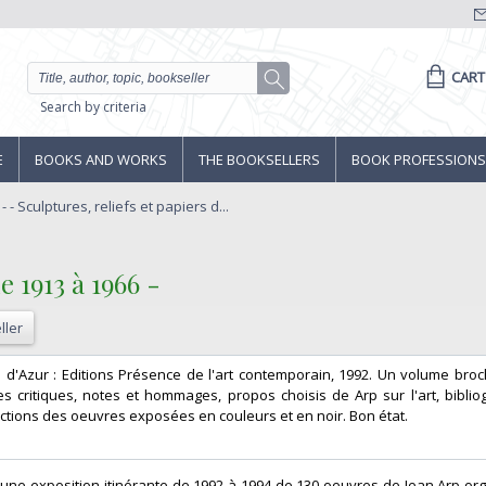
CART
Search by criteria
E
BOOKS AND WORKS
THE BOOKSELLERS
BOOK PROFESSIONS
- - Sculptures, reliefs et papiers d...
e 1913 à 1966 - ‎
ller
e d'Azur : Editions Présence de l'art contemporain, 1992. Un volume broc
es critiques, notes et hommages, propos choisis de Arp sur l'art, biblio
ions des oeuvres exposées en couleurs et en noir. Bon état. ‎
 une exposition itinérante de 1992 à 1994 de 130 oeuvres de Jean Arp or