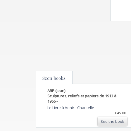
Seen books
ARP (Jean) -
Sculptures, reliefs et papiers de 1913 à
1966 -
Le Livre à Venir
-
Chantelle
€45.00
See the book