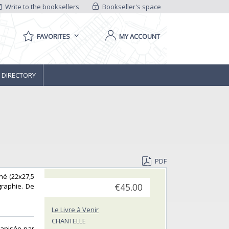
Write to the booksellers
Bookseller's space
FAVORITES
MY ACCOUNT
 DIRECTORY
PDF
hé (22x27,5
graphie. De
€45.00
Le Livre à Venir
CHANTELLE
ganisée par