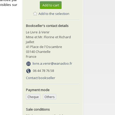
isibles sur
Add to cart
Add to the selection
Bookseller's contact details
Le Livre à Venir
Mme et Mr. Florine et Richard
Jaillet
41 Place de l'Oscambre
03140 Chantelle
France
livre.a.venir@wanadoo.fr
06 44 78 76 58
Contact bookseller
Payment mode
Cheque
Others
Sale conditions