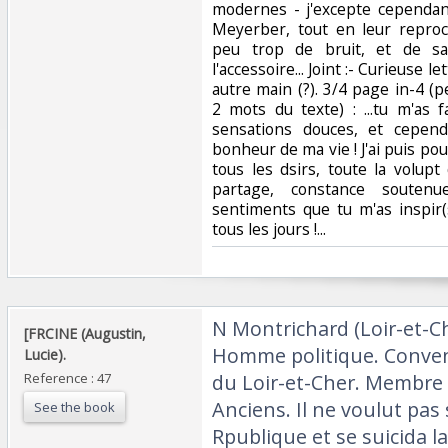
modernes - j'excepte cependan
Meyerber, tout en leur repro
peu trop de bruit, et de sac
l'accessoire... Joint :- Curieuse
autre main (?). 3/4 page in-4 (p
2 mots du texte) : ...tu m'as 
sensations douces, et cepend
bonheur de ma vie ! J'ai puis pou
tous les dsirs, toute la volupt
partage, constance soutenu
sentiments que tu m'as inspir(
tous les jours !... ‎
‎N Montrichard (Loir-et-C
‎[FRCINE (Augustin,
Homme politique. Conven
Lucie).‎
Reference : 47
du Loir-et-Cher. Membre 
Anciens. Il ne voulut pas 
See the book
Rpublique et se suicida l