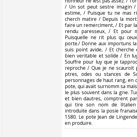
honneur ne lest pas assez. / Ton
/ Un sot peut sestre imagin 
estime, / Puisque tu ne mas ri
cherch matire / Depuis la mor
faire un remerciment, / Et par la
rendu paresseux, / Et pour 
Puisquelle ne rit plus qu ceu
porte./ Donne aux importuns l
suis point avide, / Et cherch
bien veritable et solide / En lu
Souffre pour luy que je tappro
reproche / Que je ne scauroit 
ptres, odes ou stances de S
personnages de haut rang, en c
pote, qui avait surnomm sa maiso
le plus souvent dans la gne. Tu
et bien dautres, comptrent par
qui tire son nom de lItalien
introduite dans la posie franai
1580. Le pote Jean de Lingende
en produire.‎