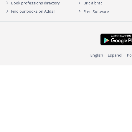
Book professions directory
Bric à brac
Find our books on Addall
Free Software
English
Español
Po