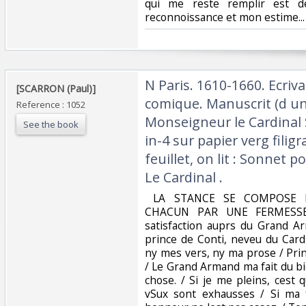
qui me reste remplir est d
reconnoissance et mon estime...‎
‎N Paris. 1610-1660. Ecri
‎[SCARRON (Paul)]‎
comique. Manuscrit (d une
Reference : 1052
Monseigneur le Cardinal St
See the book
in-4 sur papier verg filig
feuillet, on lit : Sonnet p
Le Cardinal .‎
‎ LA STANCE SE COMPOSE 
CHACUN PAR UNE FERMESSE.
satisfaction auprs du Grand 
prince de Conti, neveu du Card
ny mes vers, ny ma prose / Prin
/ Le Grand Armand ma fait du bi
chose. / Si je me pleins, cest
vSux sont exhausses / Si ma 