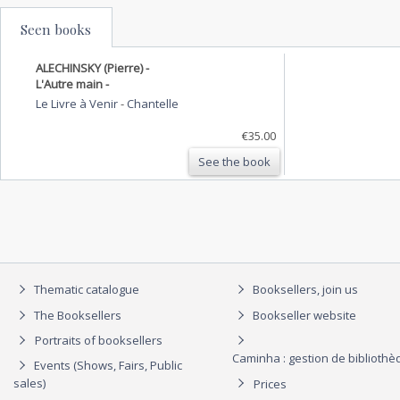
Seen books
ALECHINSKY (Pierre) -
L'Autre main -
Le Livre à Venir
-
Chantelle
€35.00
See the book
Thematic catalogue
Booksellers, join us
The Booksellers
Bookseller website
Portraits of booksellers
Caminha : gestion de biblioth
Events (Shows, Fairs, Public
sales)
Prices