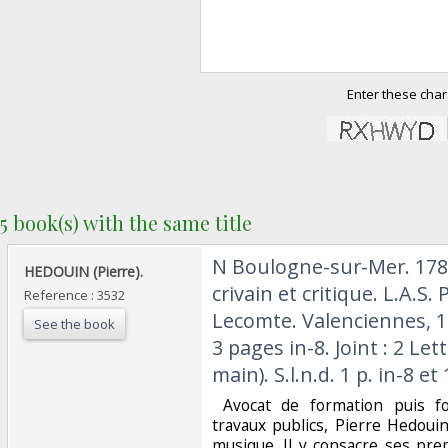
Enter these char
5 book(s) with the same title
‎N Boulogne-sur-Mer. 17
‎HEDOUIN (Pierre).‎
crivain et critique. L.A.S.
Reference : 3532
Lecomte. Valenciennes, 10
See the book
3 pages in-8. Joint : 2 Let
main). S.l.n.d. 1 p. in-8 et 1
‎ Avocat de formation puis f
travaux publics, Pierre Hedoui
musique. Il y consacre ses prem