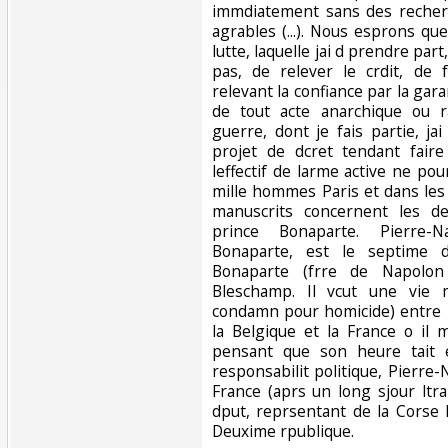
immdiatement sans des recher
agrables (...). Nous esprons que 
lutte, laquelle jai d prendre part
pas, de relever le crdit, de f
relevant la confiance par la ga
de tout acte anarchique ou r
guerre, dont je fais partie, ja
projet de dcret tendant fair
leffectif de larme active ne po
mille hommes Paris et dans les
manuscrits concernent les de
prince Bonaparte. Pierre-N
Bonaparte, est le septime 
Bonaparte (frre de Napolon
Bleschamp. Il vcut une vie 
condamn pour homicide) entre lIt
la Belgique et la France o il 
pensant que son heure tait 
responsabilit politique, Pierr
France (aprs un long sjour ltra
dput, reprsentant de la Corse 
Deuxime rpublique. ‎