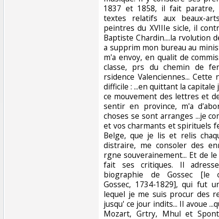
1837 et 1858, il fait paratre,
textes relatifs aux beaux-ar
peintres du XVIIIe sicle, il cont
Baptiste Chardin....la rvolution 
a supprim mon bureau au minist
m'a envoy, en qualit de commi
classe, prs du chemin de fe
rsidence Valenciennes... Cette 
difficile : ...en quittant la capital
ce mouvement des lettres et de
sentir en province, m'a d'abor
choses se sont arranges ...je c
et vos charmants et spirituels 
Belge, que je lis et relis ch
distraire, me consoler des enn
rgne souverainement... Et de le f
fait ses critiques. Il adres
biographie de Gossec [le c
Gossec, 1734-1829], qui fut u
lequel je me suis procur des 
jusqu' ce jour indits... Il avoue .
Mozart, Grtry, Mhul et Spont