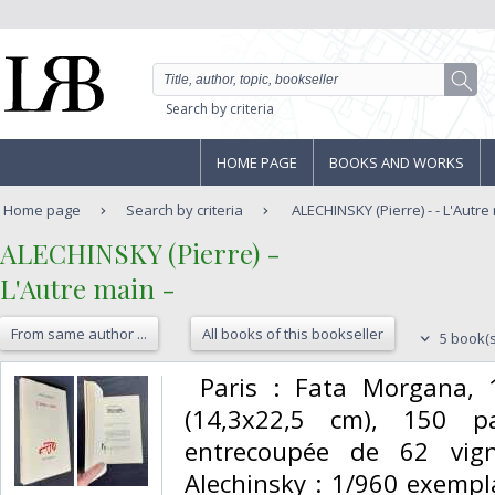
Search by criteria
HOME PAGE
BOOKS AND WORKS
Home page
Search by criteria
ALECHINSKY (Pierre) - - L'Autre
‎ALECHINSKY (Pierre) -‎
‎L'Autre main -‎
From same author ...
All books of this bookseller
5 book(s
‎ Paris : Fata Morgana,
(14,3x22,5 cm), 150 pa
entrecoupée de 62 vign
Alechinsky : 1/960 exempla