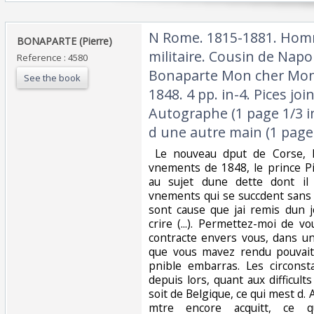
‎N Rome. 1815-1881. Hom
‎BONAPARTE (Pierre)‎
militaire. Cousin de Napolo
Reference : 4580
Bonaparte Mon cher Monsie
See the book
1848. 4 pp. in-4. Pices joi
Autographe (1 page 1/3 in
d une autre main (1 page i
‎ Le nouveau dput de Corse, l
vnements de 1848, le prince P
au sujet dune dette dont il 
vnements qui se succdent sans 
sont cause que jai remis dun 
crire (...). Permettez-moi de v
contracte envers vous, dans u
que vous mavez rendu pouvait
pnible embarras. Les circons
depuis lors, quant aux difficults 
soit de Belgique, ce qui mest d. 
mtre encore acquitt, ce q