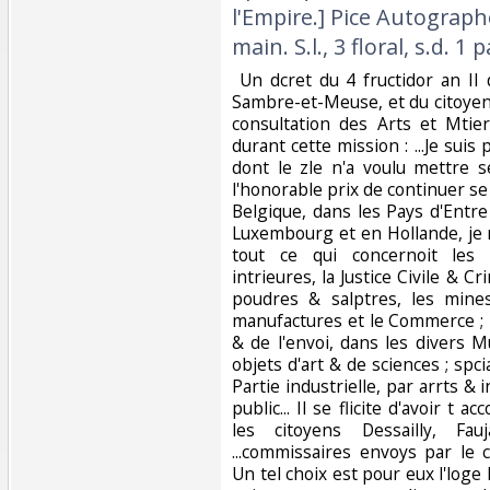
l'Empire.] Pice Autograph
main. S.l., 3 floral, s.d. 1 
‎ Un dcret du 4 fructidor an II
Sambre-et-Meuse, et du citoye
consultation des Arts et Mtiers
durant cette mission : ...Je suis p
dont le zle n'a voulu mettre 
l'honorable prix de continuer se
Belgique, dans les Pays d'Entr
Luxembourg et en Hollande, je 
tout ce qui concernoit les 
intrieures, la Justice Civile & Cr
poudres & salptres, les mines
manufactures et le Commerce ; 
& de l'envoi, dans les divers 
objets d'art & de sciences ; spci
Partie industrielle, par arrts & 
public... Il se flicite d'avoir t
les citoyens Dessailly, F
...commissaires envoys par le 
Un tel choix est pour eux l'loge l