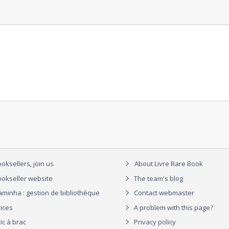
oksellers, join us
About Livre Rare Book
okseller website
The team's blog
aminha : gestion de bibliothèque
Contact webmaster
rices
A problem with this page?
ic à brac
Privacy policy