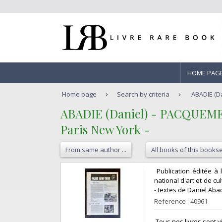
HOME PAG
Home page
Search by criteria
ABADIE (Da
‎ABADIE (Daniel) - PACQUEMEN
‎Paris New York - ‎
From same author ...
All books of this bookse
‎ Publication éditée 
national d'art et de c
- textes de Daniel Abad
Reference : 40961
‎ Tous nos livres sont v