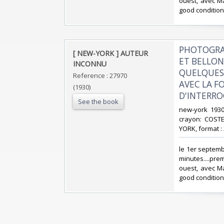
ouest, avec Mau
good condition)
‎PHOTOGRAP
‎[ NEW-YORK ] AUTEUR
ET BELLON
INCONNU‎
QUELQUES 
Reference : 27970
AVEC LA FO
(1930)
D'INTERRO
See the book
‎new-york 193
crayon: COST
YORK, format : 
‎le 1er septem
minutes....pre
ouest, avec Mau
good condition)