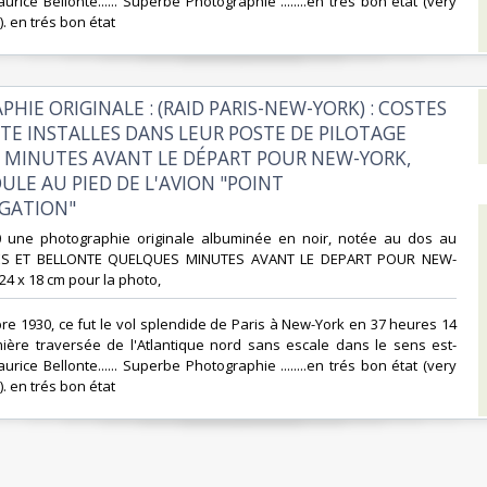
rice Bellonte...... Superbe Photographie ........en trés bon état (very
. en trés bon état ‎
HIE ORIGINALE : (RAID PARIS-NEW-YORK) : COSTES
TE INSTALLES DANS LEUR POSTE DE PILOTAGE
MINUTES AVANT LE DÉPART POUR NEW-YORK,
ULE AU PIED DE L'AVION "POINT
GATION" ‎
0 une photographie originale albuminée en noir, notée au dos au
ES ET BELLONTE QUELQUES MINUTES AVANT LE DEPART POUR NEW-
24 x 18 cm pour la photo, ‎
bre 1930, ce fut le vol splendide de Paris à New-York en 37 heures 14
mière traversée de l'Atlantique nord sans escale dans le sens est-
rice Bellonte...... Superbe Photographie ........en trés bon état (very
. en trés bon état ‎