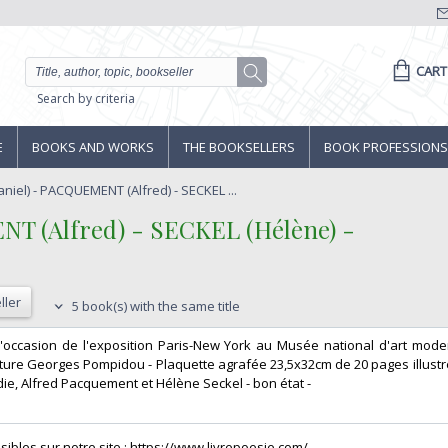
CART
Search by criteria
E
BOOKS AND WORKS
THE BOOKSELLERS
BOOK PROFESSIONS
niel) - PACQUEMENT (Alfred) - SECKEL ...
T (Alfred) - SECKEL (Hélène) - ‎
ller
5 book(s) with the same title
à l'occasion de l'exposition Paris-New York au Musée national d'art mode
ulture Georges Pompidou - Plaquette agrafée 23,5x32cm de 20 pages illustr
ie, Alfred Pacquement et Hélène Seckel - bon état - ‎
isibles sur notre site : https://www.livrepoesie.com/‎