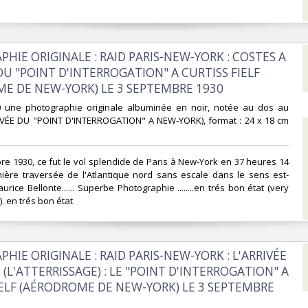
PHIE ORIGINALE : RAID PARIS-NEW-YORK : COSTES A
DU "POINT D'INTERROGATION" A CURTISS FIELF
E DE NEW-YORK) LE 3 SEPTEMBRE 1930‎
0 une photographie originale albuminée en noir, notée au dos au
RIVÉE DU "POINT D'INTERROGATION" A NEW-YORK), format : 24 x 18 cm
bre 1930, ce fut le vol splendide de Paris à New-York en 37 heures 14
mière traversée de l'Atlantique nord sans escale dans le sens est-
rice Bellonte...... Superbe Photographie ........en trés bon état (very
. en trés bon état ‎
HIE ORIGINALE : RAID PARIS-NEW-YORK : L'ARRIVÉE
 (L'ATTERRISSAGE) : LE "POINT D'INTERROGATION" A
IELF (AÉRODROME DE NEW-YORK) LE 3 SEPTEMBRE