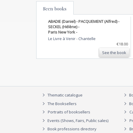
Seen books
ABADIE (Daniel) - PACQUEMENT (Alfred) -
SECKEL (Hélène) -
Paris New York -
Le Livre à Venir
-
Chantelle
€18.00
See the book
Thematic catalogue
Bo
The Booksellers
Bo
Portraits of booksellers
C
Events (Shows, Fairs, Public sales)
P
Book professions directory
Br