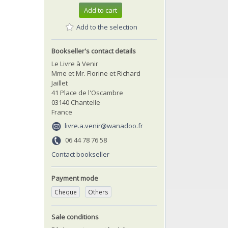
Add to cart
Add to the selection
Bookseller's contact details
Le Livre à Venir
Mme et Mr. Florine et Richard
Jaillet
41 Place de l'Oscambre
03140 Chantelle
France
livre.a.venir@wanadoo.fr
06 44 78 76 58
Contact bookseller
Payment mode
Cheque
Others
Sale conditions