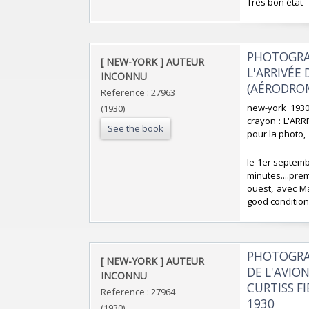
‎Très bon état‎
‎PHOTOGRA
‎[ NEW-YORK ] AUTEUR
L'ARRIVÉE 
INCONNU‎
(AÉRODROM
Reference : 27963
‎new-york 193
(1930)
crayon : L'AR
See the book
pour la photo, ‎
‎le 1er septem
minutes....pre
ouest, avec Mau
good condition)
‎PHOTOGRAP
‎[ NEW-YORK ] AUTEUR
DE L'AVION
INCONNU‎
CURTISS F
Reference : 27964
1930‎
(1930)