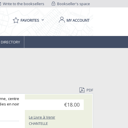
Write to the booksellers
Bookseller's space
FAVORITES
MY ACCOUNT
 DIRECTORY
PDF
rne, centre
ées en noir
€18.00
Le Livre à Venir
CHANTELLE