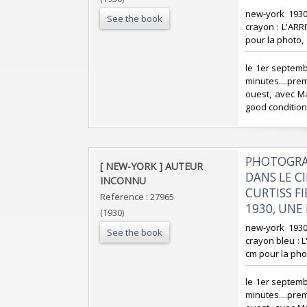
‎new-york 193
See the book
crayon : L'AR
pour la photo, ‎
‎le 1er septem
minutes....pre
ouest, avec Mau
good condition)
‎PHOTOGRAP
‎[ NEW-YORK ] AUTEUR
DANS LE CI
INCONNU‎
CURTISS F
Reference : 27965
1930, UNE 
(1930)
‎new-york 193
See the book
crayon bleu : 
cm pour la phot
‎le 1er septem
minutes....pre