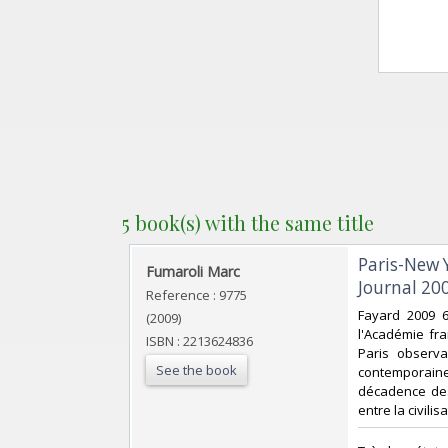
5 book(s) with the same title
‎Paris-New 
‎Fumaroli Marc‎
Journal 20
Reference : 9775
‎Fayard 2009 
(2009)
l'Académie fra
ISBN : 2213624836
Paris observa
See the book
contemporaine
décadence des
entre la civili