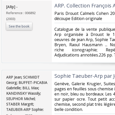
‎ARP. Collection François A
‎[ARp] - ‎ ‎‎
Reference : 006892
‎Paris Drouot Calmels Cohen 20
découpe Edition originale ‎
(2003)
See the book
‎Catalogue de la vente publique
Arp organisée à Drouot le 1
oeuvres de jean Arp, Sophie Ta
Bryen, Raoul Hausmann ... N
riche iconographie; Repèr
Adjudications annotées.226 pp. 
‎Sophie Taeuber-Arp par J
‎ARP Jean; SCHMIDT
Georg; BUFFET-PICABIA
‎Genève, Galerie Krugier, Suite
Gabrielle; BILL Max;
pages en feuilles sous chemise
KANDINSKY Wassily;
en noir, bleu ou bordeaux. Les 4
SEUPHOR Michel;
sur papier ocre. Tout petit ac
chemise, second plat très légèr
STABER Margrit;
belle condition. ‎
TAEUBER-ARP Sophie:‎