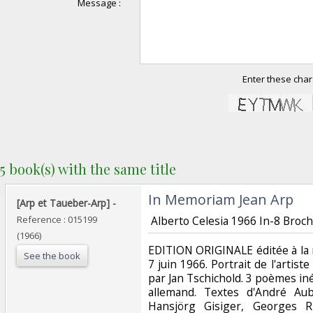
Message :
Enter these char
5 book(s) with the same title
‎In Memoriam Jean Arp‎
‎[Arp et Taueber-Arp] - ‎ ‎‎
Reference : 015199
‎ Alberto Celesia 1966 In-8 Broché
(1966)
‎EDITION ORIGINALE éditée à la
See the book
7 juin 1966. Portrait de l'artist
par Jan Tschichold. 3 poèmes iné
allemand. Textes d'André Aub
Hansjörg Gisiger, Georges Rit