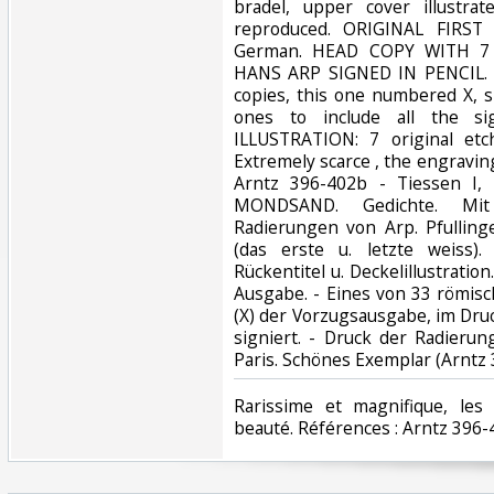
bradel, upper cover illustr
reproduced. ORIGINAL FIRST 
German. HEAD COPY WITH 7
HANS ARP SIGNED IN PENCIL. -
copies, this one numbered X, 
ones to include all the si
ILLUSTRATION: 7 original et
Extremely scarce , the engraving
Arntz 396-402b - Tiessen I
MONDSAND. Gedichte. Mit 
Radierungen von Arp. Pfullinge
(das erste u. letzte weiss).
Rückentitel u. Deckelillustration
Ausgabe. - Eines von 33 römi
(X) der Vorzugsausgabe, im Dru
signiert. - Druck der Radieru
Paris. Schönes Exemplar (Arntz 3
‎Rarissime et magnifique, le
beauté. Références : Arntz 396-40