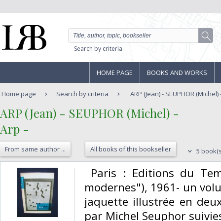
Search by criteria
HOME PAGE
BOOKS AND WORKS
Home page
Search by criteria
ARP (Jean) - SEUPHOR (Michel) - 
‎ARP (Jean) - SEUPHOR (Michel) - ‎
‎Arp - ‎
From same author ...
All books of this bookseller
5 book(s
‎ Paris : Editions du Tem
modernes"), 1961- un vol
jaquette illustrée en deu
par Michel Seuphor suivie