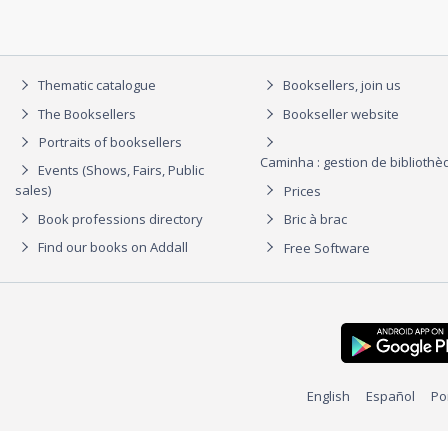
Thematic catalogue
Booksellers, join us
The Booksellers
Bookseller website
Portraits of booksellers
Caminha : gestion de biblioth
Events (Shows, Fairs, Public
sales)
Prices
Book professions directory
Bric à brac
Find our books on Addall
Free Software
English
Español
Po