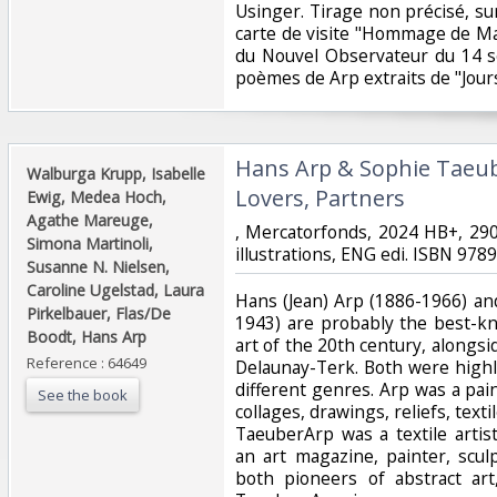
Usinger. Tirage non précisé, su
carte de visite "Hommage de Ma
du Nouvel Observateur du 14 
poèmes de Arp extraits de "Jours 
‎Hans Arp & Sophie Taeub
‎Walburga Krupp, Isabelle
Lovers, Partners‎
Ewig, Medea Hoch,
Agathe Mareuge,
‎, Mercatorfonds, 2024 HB+, 29
Simona Martinoli,
illustrations, ENG edi. ISBN 978
Susanne N. Nielsen,
Caroline Ugelstad, Laura
‎Hans (Jean) Arp (1886-1966) a
Pirkelbauer, Flas/De
1943) are probably the best-k
Boodt, Hans Arp‎
art of the 20th century, alongs
Reference : 64649
Delaunay-Terk. Both were high
different genres. Arp was a pai
See the book
collages, drawings, reliefs, tex
TaeuberArp was a textile artist
an art magazine, painter, scu
both pioneers of abstract ar