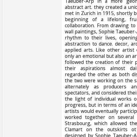
Taeuber-Arp in a more geom
abstract art. they created a u
met in Zurich in 1915, shortly 
beginning of a lifelong, fru
collaboration. From drawing to 
wall paintings, Sophie Taeuber
rhythm to their lives, openi
abstraction to dance. decor, ar
applied arts. Like other artis
only an emotional but also an art
followed the creation of their
their aspirations almost dai
regarded the other as both di
the two were working on the s
alternately as producers an
spectators, and considered thei
the light of individual works 
progress, but in terms of an i
artists would eventually partic
worked together on several i
Strasbourg, which allowed t
Clamart on the outskirts ot
designed by Sophie Taeuber-A