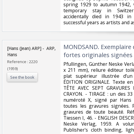
spring 1929 to autumn 1942, 
temporary stay in Switzer
accidentally died in 1943 i
successful years as artists and as
‎MONDSAND. Exemplaire d
‎[Hans (Jean) ARP] - ‎ ‎ARP,
fortes originales signées
Hans‎
Reference : 2220
‎Pfullingen, Günther Neske Verl
(1959)
x 211 mm), reliure éditeur toilé
plat supérieur illustrée d’u
See the book
ÉDITION ORIGINALE. Texte en
TÊTE AVEC SEPT GRAVURES 
CRAYON. - TIRAGE : un des 33 e
numéroté X, signé par Hans 
toutes les gravures signées. 
gravures de toute beauté. Ré
Tiessen I, 46. - ENGLISH DESCR
Neske Verlag, 1959. A vol
Publisher's cloth binding, li