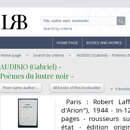
Search by criteria
HOME PAGE
BOOKS AND WORKS
Home page
Search by criteria
AUDISIO (Gabriel) - - Poèmes du
‎AUDISIO (Gabriel) - ‎
‎Poèmes du lustre noir -‎
From same author ...
All books of this bookseller
5 book(s
‎ Paris : Robert Laf
d'Arion"), 1944 - In-
pages - rousseurs su
état - édition orig