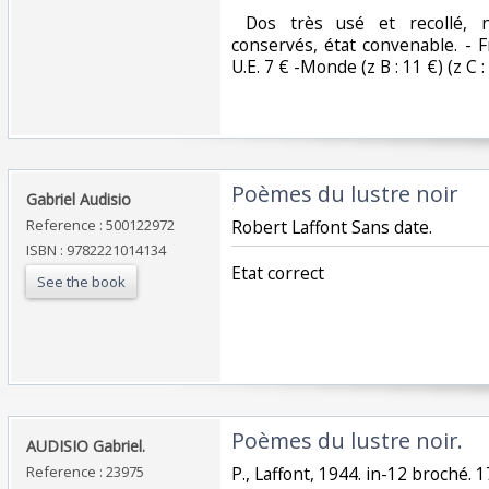
‎ Dos très usé et recollé, 
conservés, état convenable. - F
U.E. 7 € -Monde (z B : 11 €) (z C : 
‎Poèmes du lustre noir‎
‎Gabriel Audisio‎
Reference : 500122972
‎Robert Laffont Sans date.‎
ISBN : 9782221014134
‎Etat correct‎
See the book
‎Poèmes du lustre noir.‎
‎AUDISIO Gabriel.‎
Reference : 23975
‎P., Laffont, 1944. in-12 broché. 1