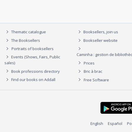
Thematic catalogue
Booksellers, join us
The Booksellers
Bookseller website
Portraits of booksellers
Caminha : gestion de biblioth
Events (Shows, Fairs, Public
sales)
Prices
Book professions directory
Bric à brac
Find our books on Addall
Free Software
English
Español
Po