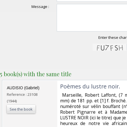
Message :
Enter these char
5 book(s) with the same title
‎Poèmes du lustre noir.‎
‎AUDISIO (Gabriel)‎
Reference : 23108
‎ Marseille, Robert Laffont, (7
mm) de 181 pp. et [1] f. Broché.
(1944)
numéroté sur vélin bouffant (n°
See the book
Robert Pignarre et à Madam
LUSTRE NOIR (ici le titre) que je
heureux de notre vie africain