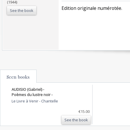
(1944)
‎Edition originale numérotée. ‎
See the book
Seen books
AUDISIO (Gabriel) -
Poèmes du lustre noir -
Le Livre à Venir
-
Chantelle
€15.00
See the book