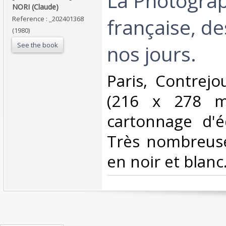
‎La Photogra
NORI (Claude)‎
française, de
Reference : _202401368
(1980)
See the book
nos jours. ‎
‎Paris, Contrejo
(216 x 278 m
cartonnage d'éd
Très nombreuses
en noir et blanc.