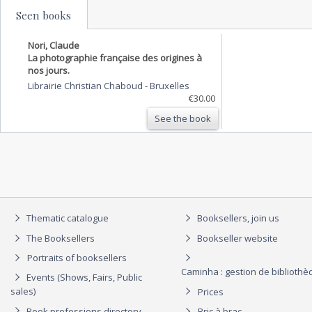
Seen books
Nori, Claude
La photographie française des origines à
nos jours.
Librairie Christian Chaboud
-
Bruxelles
€30.00
See the book
Thematic catalogue
Booksellers, join us
The Booksellers
Bookseller website
Portraits of booksellers
Caminha : gestion de biblioth
Events (Shows, Fairs, Public
sales)
Prices
Book professions directory
Bric à brac