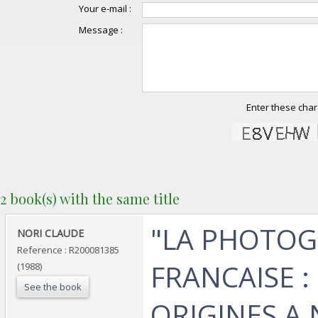
Your e-mail :
Message :
Enter these char
2 book(s) with the same title
‎"LA PHOTO
‎NORI CLAUDE‎
Reference : R200081385
FRANCAISE :
(1988)
See the book
ORIGINES A