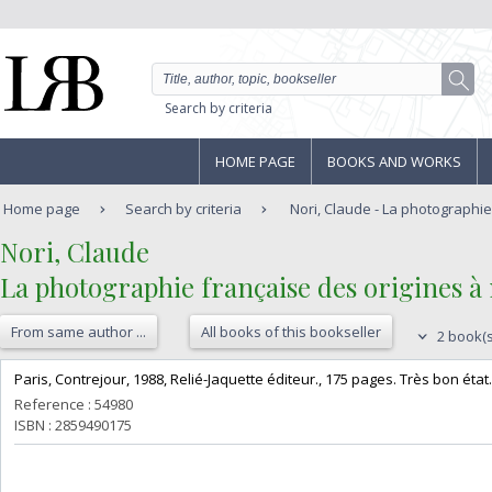
Search by criteria
HOME PAGE
BOOKS AND WORKS
Home page
Search by criteria
Nori, Claude - La photographie 
‎Nori, Claude‎
‎La photographie française des origines à n
From same author ...
All books of this bookseller
2 book(s
‎Paris, Contrejour, 1988, Relié-Jaquette éditeur., 175 pages. Très bon état. 
Reference : 54980
ISBN : 2859490175