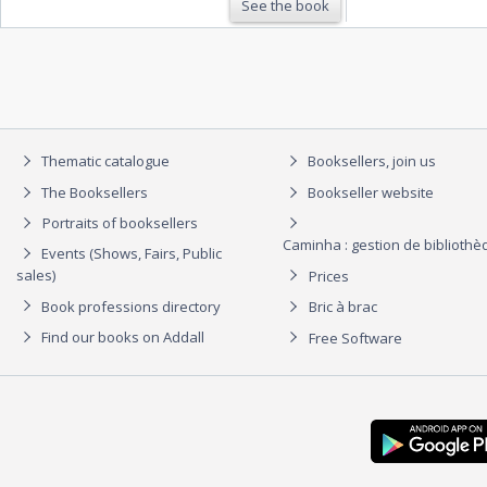
See the book
Thematic catalogue
Booksellers, join us
The Booksellers
Bookseller website
Portraits of booksellers
Caminha : gestion de biblioth
Events (Shows, Fairs, Public
sales)
Prices
Book professions directory
Bric à brac
Find our books on Addall
Free Software