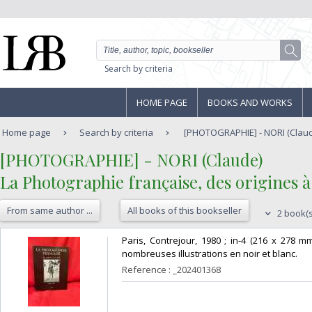
Search by criteria
HOME PAGE
BOOKS AND WORKS
Home page
Search by criteria
[PHOTOGRAPHIE] - NORI (Claude
‎[PHOTOGRAPHIE] - NORI (Claude)‎
‎La Photographie française, des origines à 
From same author ...
All books of this bookseller
2 book(s
‎Paris, Contrejour, 1980 ; in-4 (216 x 278 mm
nombreuses illustrations en noir et blanc.‎
Reference : _202401368