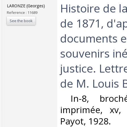
‎Histoire de
‎LARONZE (Georges)‎
Reference : 11689
de 1871, d'a
See the book
documents e
souvenirs iné
justice. Lett
de M. Louis B
‎ In-8, broch
imprimée, xv, 
Payot, 1928.‎