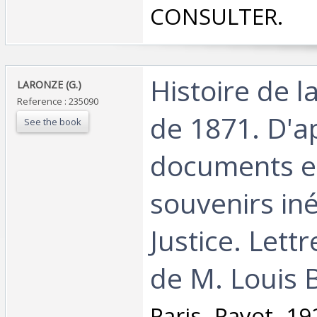
CONSULTER.‎
‎Histoire de
‎LARONZE (G.)‎
Reference : 235090
de 1871. D'a
See the book
documents e
souvenirs iné
Justice. Lett
de M. Louis 
‎Paris, Payot, 1