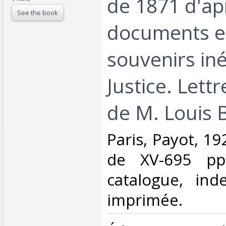
de 1871 d'ap
See the book
documents e
souvenirs iné
Justice. Lett
de M. Louis B
‎Paris, Payot, 1
de XV-695 pp
catalogue, ind
imprimée. ‎