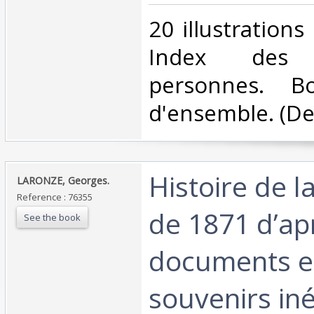
‎20 illustration
Index de
personnes. Bo
d'ensemble. (Del 
‎Histoire de
‎LARONZE, Georges.‎
Reference : 76355
de 1871 d’ap
See the book
documents e
souvenirs iné