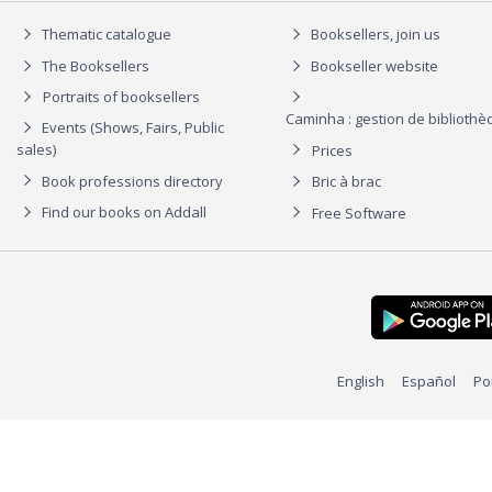
Thematic catalogue
Booksellers, join us
The Booksellers
Bookseller website
Portraits of booksellers
Caminha : gestion de biblioth
Events (Shows, Fairs, Public
sales)
Prices
Book professions directory
Bric à brac
Find our books on Addall
Free Software
English
Español
Po