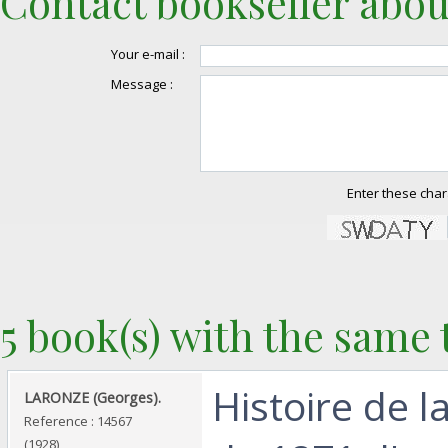
Contact bookseller abou
Your e-mail :
Message :
Enter these char
5 book(s) with the same t
‎Histoire de
‎LARONZE (Georges).‎
Reference : 14567
(1928)