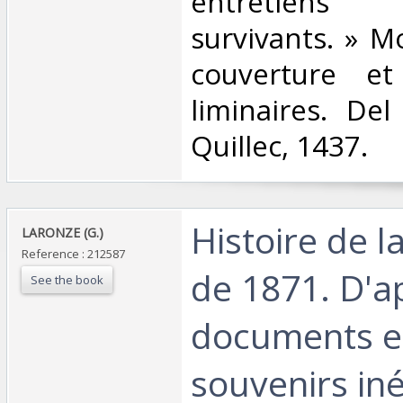
entretien
survivants. » Mo
couverture et 
liminaires. De
Quillec, 1437. ‎
‎Histoire de
‎LARONZE (G.)‎
Reference : 212587
de 1871. D'a
See the book
documents e
souvenirs iné