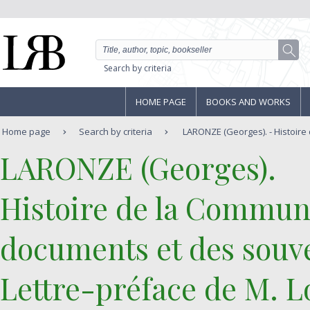
Search by criteria
HOME PAGE
BOOKS AND WORKS
Home page
Search by criteria
LARONZE (Georges). - Histoire
‎LARONZE (Georges).‎
‎Histoire de la Commun
documents et des souven
Lettre-préface de M. Lo