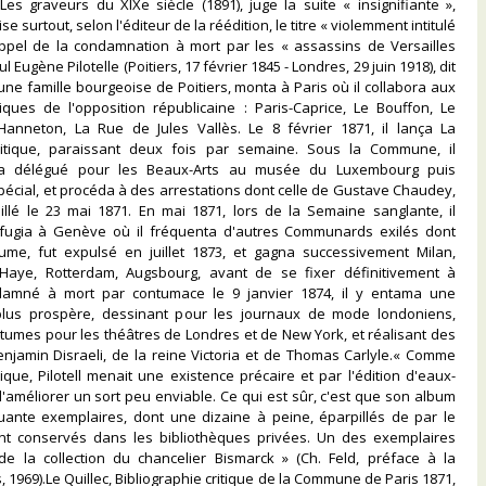
Les graveurs du XIXe siècle (1891), juge la suite « insignifiante »,
se surtout, selon l'éditeur de la réédition, le titre « violemment intitulé
ppel de la condamnation à mort par les « assassins de Versailles
 Eugène Pilotelle (Poitiers, 17 février 1845 - Londres, 29 juin 1918), dit
d'une famille bourgeoise de Poitiers, monta à Paris où il collabora aux
iques de l'opposition républicaine : Paris-Caprice, Le Bouffon, Le
 Hanneton, La Rue de Jules Vallès. Le 8 février 1871, il lança La
litique, paraissant deux fois par semaine. Sous la Commune, il
ma délégué pour les Beaux-Arts au musée du Luxembourg puis
écial, et procéda à des arrestations dont celle de Gustave Chaudey,
sillé le 23 mai 1871. En mai 1871, lors de la Semaine sanglante, il
réfugia à Genève où il fréquenta d'autres Communards exilés dont
ume, fut expulsé en juillet 1873, et gagna successivement Milan,
 Haye, Rotterdam, Augsbourg, avant de se fixer définitivement à
damné à mort par contumace le 9 janvier 1874, il y entama une
lus prospère, dessinant pour les journaux de mode londoniens,
tumes pour les théâtres de Londres et de New York, et réalisant des
enjamin Disraeli, de la reine Victoria et de Thomas Carlyle.« Comme
tique, Pilotell menait une existence précaire et par l'édition d'eaux-
 d'améliorer un sort peu enviable. Ce qui est sûr, c'est que son album
quante exemplaires, dont une dizaine à peine, éparpillés de par le
t conservés dans les bibliothèques privées. Un des exemplaires
 de la collection du chancelier Bismarck » (Ch. Feld, préface à la
s, 1969).Le Quillec, Bibliographie critique de la Commune de Paris 1871,