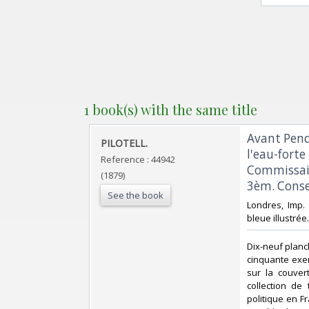
1 book(s) with the same title
‎Avant Pen
‎PILOTELL.‎
l'eau-forte
Reference : 44942
Commissair
(1879)
3èm. Consei
See the book
‎Londres, Imp.
bleue illustrée. 
‎Dix-neuf planc
cinquante exem
sur la couvert
collection de 
politique en F