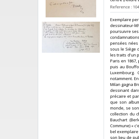
Reference : 10
‎Exemplaire per
dessinateur-li
poursuivre ses
condamnations
pensées nées de
sous le Siège 
les traits d'un
Paris en 1867, 
puis au Bouff
Luxembourg. C
notamment. En m
Milan gagna Bru
dessinant dans
précaire et par
que son album 
monde, se sont
collection du c
Bauchart (Berl
Commune) « c'es
bel exemplaire 
son lieu de pub