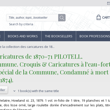
CART
Search by criteria
E
BOOKS AND WORKS
THE BOOKSELLERS
BOOK PROFESSIONS
e la collection des caricatures de 18...
caricatures de 1870-71 PILOTELL.‎
mune. Croquis & Caricatures à l'eau-forte
pécial de la Commune, Condamné à mort p
874).‎
ller
1 book(s) with the same title
Delatre, Howland st. 23, 1879. 1 vol. in-folio de 1 titre, 19 planches et 1 
, dos lisse orné, large roulette dorée d'encadrement sur les plats, tit
anglaise de l'époque). ‎