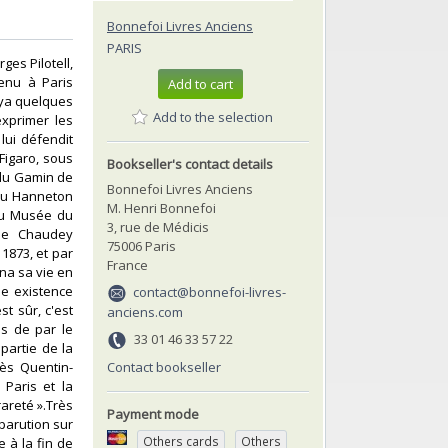
Bonnefoi Livres Anciens
PARIS
ges Pilotell,
venu à Paris
Add to cart
uya quelques
Add to the selection
xprimer les
 lui défendit
Figaro, sous
Bookseller's contact details
r du Gamin de
Bonnefoi Livres Anciens
, au Hanneton
M. Henri Bonnefoi
au Musée du
3, rue de Médicis
 de Chaudey
75006 Paris
 1873, et par
France
na sa vie en
ne existence
contact@bonnefoi-livres-
st sûr, c'est
anciens.com
és de par le
33 01 46 33 57 22
partie de la
Contact bookseller
rès Quentin-
 Paris et la
rareté ».Très
Payment mode
parution sur
Others cards
Others
e à la fin de