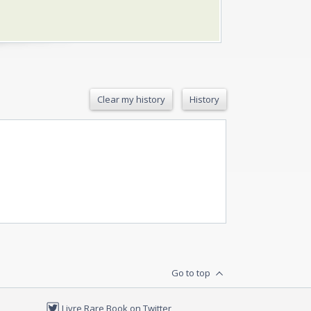
Clear my history
History
Go to top
Livre Rare Book on Twitter