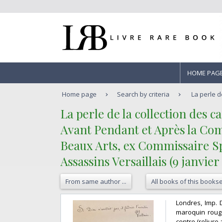
HOME PAG
Home page
Search by criteria
La perle d
‎La perle de la collection des 
‎Avant Pendant et Après la Com
Beaux Arts, ex Commissaire S
Assassins Versaillais (9 janvier 1
From same author ...
All books of this bookse
‎Londres, Imp. 
maroquin rouge
centre (reliure 