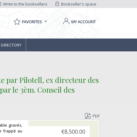
Write to the booksellers
Bookseller's space
FAVORITES
MY ACCOUNT
 DIRECTORY
 par Pilotell, ex directeur des
ar le 3èm. Conseil des
PDF
table gravés,
re frappé au
€8,500.00