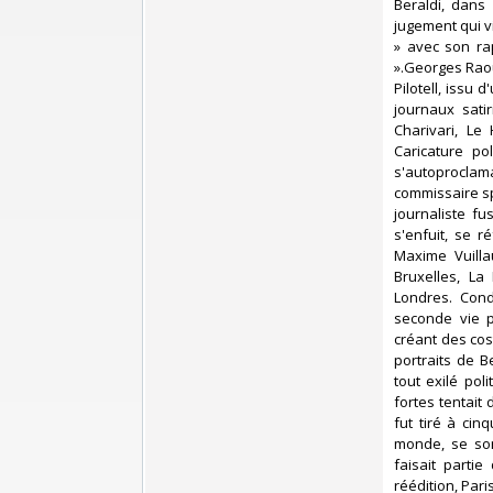
Beraldi, dans 
jugement qui vi
» avec son ra
».Georges Raoul
Pilotell, issu 
journaux satir
Charivari, Le
Caricature po
s'autoprocla
commissaire sp
journaliste fu
s'enfuit, se 
Maxime Vuilla
Bruxelles, La
Londres. Con
seconde vie p
créant des cos
portraits de B
tout exilé poli
fortes tentait
fut tiré à cin
monde, se son
faisait partie
réédition, Pari