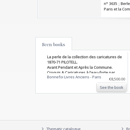
n° 3635 ; Berl
Paris et la Com
Seen books
La perle de la collection des caricatures de
1870-71 PILOTELL.
Avant Pendant et Après la Commune.
Croquis & Caricatures à l'eau-forte par
Bonnefoi Livres Anciens
-
Paris
Pilotell, ex directeur des Beaux Arts, ex
€8,500.00
Commissaire Spécial de la Commune,
See the book
Condamné à mort par le 3èm. Conseil des
Assassins Versaillais (9 jan…
Thematic catalogue
Bo