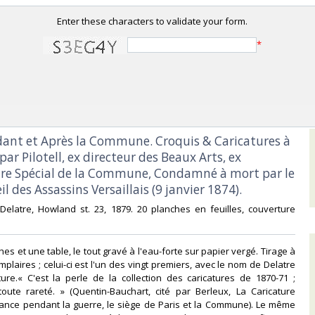
Enter these characters to validate your form.
*
dant et Après la Commune. Croquis & Caricatures à
 par Pilotell, ex directeur des Beaux Arts, ex
e Spécial de la Commune, Condamné à mort par le
l des Assassins Versaillais (9 janvier 1874).‎
 Delatre, Howland st. 23, 1879. 20 planches en feuilles, couverture
‎
hes et une table, le tout gravé à l'eau-forte sur papier vergé. Tirage à
plaires ; celui-ci est l'un des vingt premiers, avec le nom de Delatre
ure.« C'est la perle de la collection des caricatures de 1870-71 ;
toute rareté. » (Quentin-Bauchart, cité par Berleux, La Caricature
rance pendant la guerre, le siège de Paris et la Commune). Le même