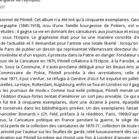
407
sonnel de Pilotell. Cet album n'a été tiré qu'à cinquante exemplaires. Geor
thographe (1845-1918), issu d'une famille bourgeoise de Poitiers, est 
 études ; il gagna sa vie en donnant des caricatures aux journaux et ess
 sous l'Empire. Le graphisme était pour lui une manière concrète d'e
 l'actualité et il demandait pour l'artiste une totale liberté : lorsqu'on
de Paris de publier un dessin qui représentait Villemessant directeur du 
 proxénète et d'un espion, il protesta dans la Patrie en danger. Fondateu
puis de la Caricature en 1870, Pilotell collabora à l'Eclipse, à la Parodie
on. Sous la Commune, il s'auto-proclama délégué pour les Beaux-Arts 
ommissaire de Police, Pilotell procéda à des arrestations, celle
ai 1871, il put s'enfuir, se réfugia à Genève d'où il fut expulsé en juillet
xelles, La Haye, Rotterdam, Augsbourg, enfin se fixa en Londres où il gag
 les journaux de mode.« Comme tout exilé politique, Pilotell menait u
 l'édition d'eaux-fortes tentait d'améliorer un sort peu enviable. Ce qui e
fut tiré à cinquante exemplaires, dont une dizaine à peine, éparpill
 conservés dans les bibliothèques privées. Un des exemplaires faisait 
hancelier Bismarck » (Ch. Feld, préface à la réédition, Paris, 1969).D'ap
eux, la Caricature politique en France pendant la guerre, le siège de
t la perle de la collection des caricatures de 1870-71 ; collection de toute 
annoté par l'auteur sur les feuilles de garde, relié luxueusement dès sa 
lication par Pilotell lui-même qui choisit une fois à Londres d'ajouter un 