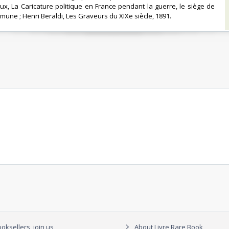
eux, La Caricature politique en France pendant la guerre, le siège de
mune ; Henri Beraldi, Les Graveurs du XIXe siècle, 1891. ‎
oksellers, join us
About Livre Rare Book