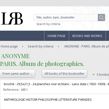
Search by criteria
HOME PAGE
BOOKS AND WORKS
Home page
Search by criteria
ANONYME - PARIS. Album de p
‎ ANONYME‎
‎PARIS. Album de photographies. ‎
From same author ...
All books of this bookseller
5 book(s
‎ broché - 29,5x21,5 - 24 planches noir et blanc - sans date ( 1920 -1930) - 
Reference : 6851
‎ ANTHROLOGIE HISTOIR PHILOSOPHIE LITTERATURE PARADES‎