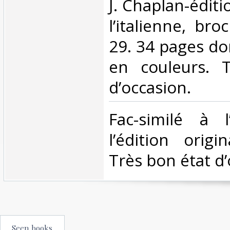
‎J. Chaplan-édit
l’italienne, br
29. 34 pages do
en couleurs. 
d’occasion.‎
‎Fac-similé à 
l’édition orig
Très bon état d’
Seen books