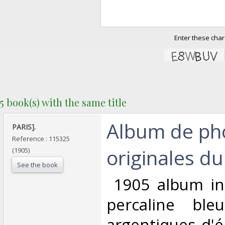
Enter these char
5 book(s) with the same title
‎Album de ph
‎PARIS].‎
Reference : 115325
originales du
(1905)
See the book
‎ 1905 album i
percaline ble
argentiques d'é