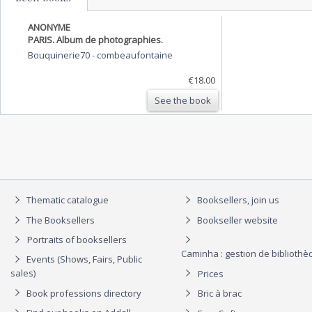
ANONYME
PARIS. Album de photographies.
Bouquinerie70
-
combeaufontaine
€18.00
See the book
Thematic catalogue
Booksellers, join us
The Booksellers
Bookseller website
Portraits of booksellers
Caminha : gestion de biblioth
Events (Shows, Fairs, Public
sales)
Prices
Book professions directory
Bric à brac