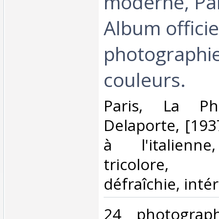
moderne, Par
Album officie
photographi
couleurs. ‎
‎Paris, La Ph
Delaporte, [193
à l'italienne
tricolore, 
défraîchie, intéri
‎24 photograp