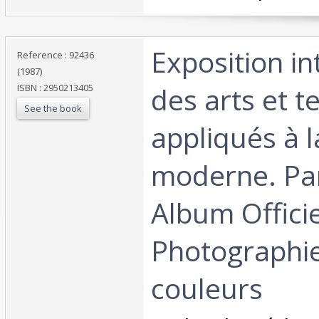
‎Exposition i
Reference : 92436
(1987)
des arts et 
ISBN : 2950213405
See the book
appliqués à l
moderne. Par
Album Officie
Photographi
couleurs‎