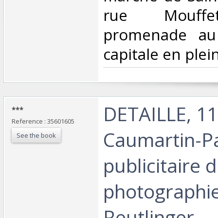
rue Mouffet
promenade au
capitale en plei
‎DETAILLE, 11
‎*** ‎
Reference : 35601605
Caumartin-Pa
See the book
publicitaire 
photographie
Reutlinger. ‎