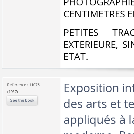
PHOTOGRAPHIES
CENTIMETRES EN
‎PETITES TRA
EXTERIEURE, S
ETAT. ‎
‎Exposition i
Reference : 11076
(1937)
des arts et 
See the book
appliqués à l