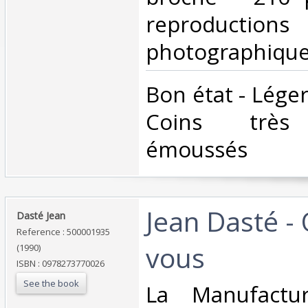
reproductions
photographique
‎Bon état - Lége
Coins très 
émoussés ‎
‎Jean Dasté -
‎Dasté Jean‎
Reference : 500001935
vous‎
(1990)
ISBN : 0978273770026
See the book
‎La Manufact