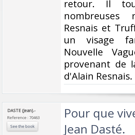
retour. Il t
nombreuses r
Resnais et Truf
un visage fa
Nouvelle Vagu
provenant de l
d'Alain Resnais.‎
‎Pour que viv
‎DASTE (Jean).-‎
Reference : 70463
Jean Dasté.‎
See the book