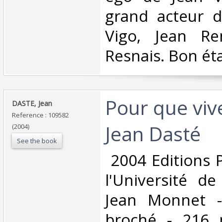
grand acteur d
Vigo, Jean Re
Resnais. Bon éta
‎Pour que viv
‎DASTE, Jean‎
Reference : 109582
Jean Dasté‎
(2004)
See the book
‎ 2004 Editions 
l'Université de
Jean Monnet -
broché - 216 