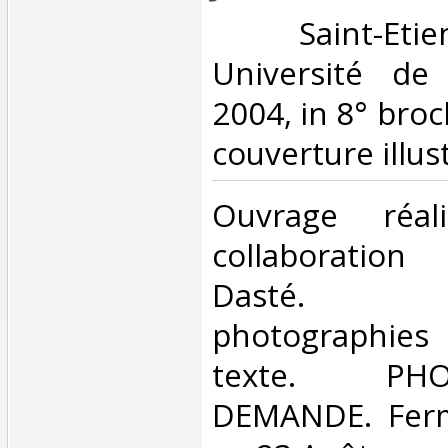
‎ Saint-Eti
Université de 
2004, in 8° broc
couverture illust
‎Ouvrage réa
collaboratio
Dasté. N
photographies
texte. P
DEMANDE. Ferm