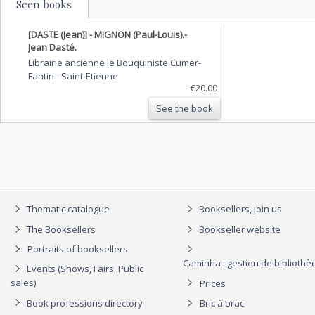
Seen books
[DASTE (Jean)] - MIGNON (Paul-Louis).-
Jean Dasté.
Librairie ancienne le Bouquiniste Cumer-
Fantin
-
Saint-Etienne
€20.00
See the book
Thematic catalogue
Booksellers, join us
The Booksellers
Bookseller website
Portraits of booksellers
Caminha : gestion de biblioth
Events (Shows, Fairs, Public
sales)
Prices
Book professions directory
Bric à brac