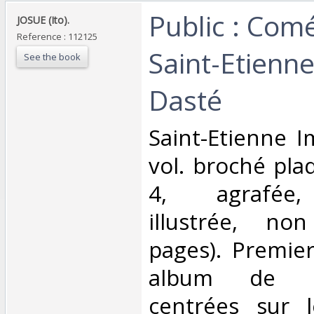
‎Public : Com
‎JOSUE (Ito).‎
Reference : 112125
Saint-Etienne
See the book
Dasté‎
‎Saint-Etienne 
vol. broché plaq
4, agrafée,
illustrée, no
pages). Premier
album de ph
centrées sur 