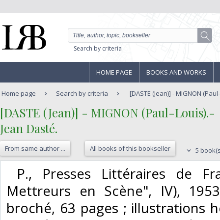
Search by criteria
HOME PAGE
BOOKS AND WORKS
Home page
Search by criteria
[DASTE (Jean)] - MIGNON (Paul-Lo
‎[DASTE (Jean)] - MIGNON (Paul-Louis).-‎
‎Jean Dasté.‎
From same author ...
All books of this bookseller
5 book(s
‎ P., Presses Littéraires de Fr
Mettreurs en Scène", IV), 1953
broché, 63 pages ; illustrations 