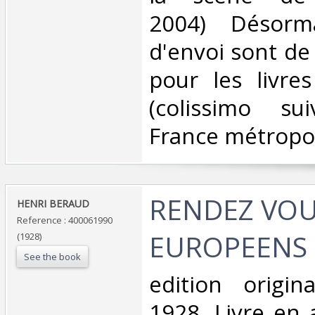
2004) Désorma
d'envoi sont de
pour les livre
(colissimo su
France métropoli
‎RENDEZ VO
‎HENRI BERAUD‎
Reference : 400061990
EUROPEENS 
(1928)
See the book
‎edition origi
1928. Livre en 