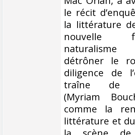
Mac Orlan, à av
le récit d’enqu
la littérature 
nouvelle
naturalisme 
détrôner le r
diligence de l
traîne de l’
(Myriam Bouc
comme la ren
littérature et d
la scène de 