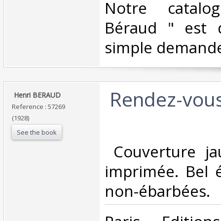
Notre catalo
Béraud " est d
simple demande
‎ Rendez-vou
‎ Henri BERAUD ‎
Reference : 57269
(1928)
See the book
‎ Couverture j
imprimée. Bel 
non-ébarbées. ‎