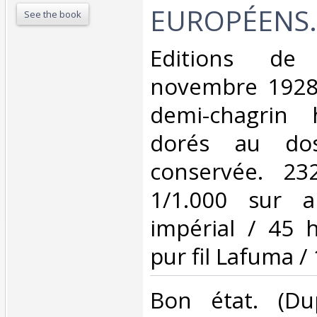
EUROPÉENS.‎
See the book
‎Editions de
novembre 1928. 
demi-chagrin h
dorés au dos
conservée. 23
1/1.000 sur a
impérial / 45 
pur fil Lafuma / 1
‎Bon état. (Du