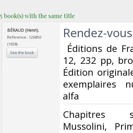
5 book(s) with the same title
‎Rendez-vous
‎BÉRAUD (Henri).‎
Reference : 126850
(1928)
‎ Éditions de Fr
See the book
12, 232 pp, bro
Édition origina
exemplaires n
alfa‎
‎Chapitres 
Mussolini, Pri