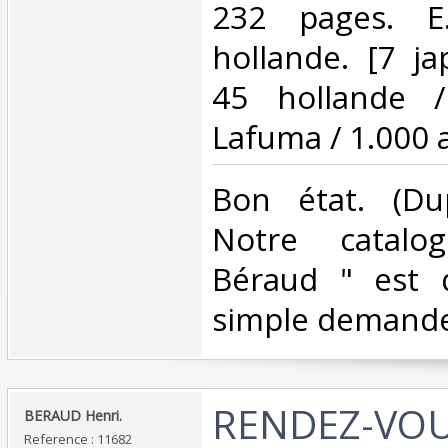
232 pages. E
hollande. [7 ja
45 hollande /
Lafuma / 1.000 al
‎Bon état. (Du
Notre catalo
Béraud " est d
simple demande
‎RENDEZ-VO
‎BERAUD Henri.‎
Reference : 11682