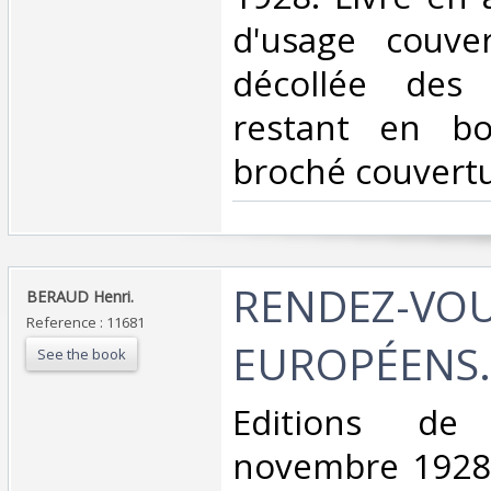
d'usage couve
décollée des
restant en bo
broché couvertu
‎RENDEZ-VO
‎BERAUD Henri.‎
Reference : 11681
EUROPÉENS.‎
See the book
‎Editions de
novembre 1928.