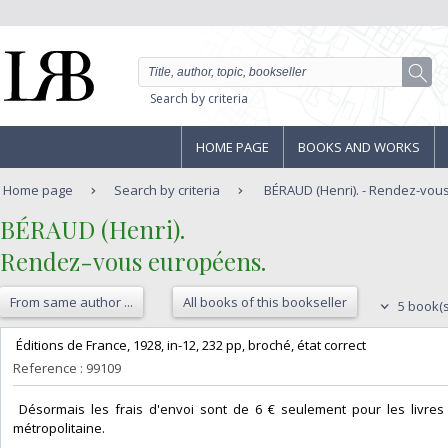
Search by criteria
HOME PAGE
BOOKS AND WORKS
Home page
Search by criteria
BÉRAUD (Henri). - Rendez-vou
‎BÉRAUD (Henri).‎
‎Rendez-vous européens.‎
From same author ...
All books of this bookseller
5 book(s
‎ Éditions de France, 1928, in-12, 232 pp, broché, état correct‎
Reference : 99109
‎ Désormais les frais d'envoi sont de 6 € seulement pour les livres 
métropolitaine.‎