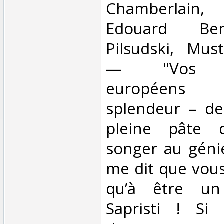
Chamberlain
Edouard Ben
Pilsudski, Mus
— "Vos Re
européens
splendeur – de
pleine pâte 
songer au géni
me dit que vou
qu’à être un “
Sapristi ! Si