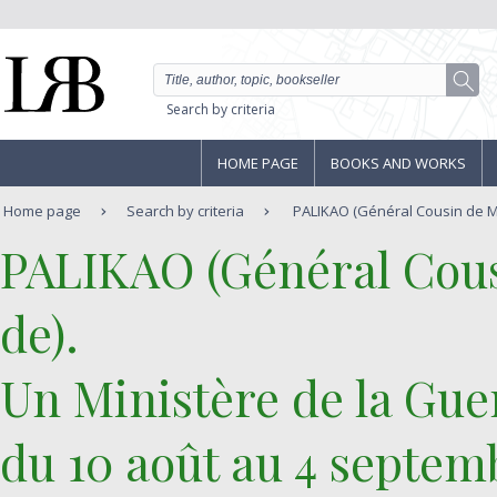
Search by criteria
HOME PAGE
BOOKS AND WORKS
Home page
Search by criteria
PALIKAO (Général Cousin de M
‎PALIKAO (Général Cou
de).‎
‎Un Ministère de la Gue
du 10 août au 4 septemb