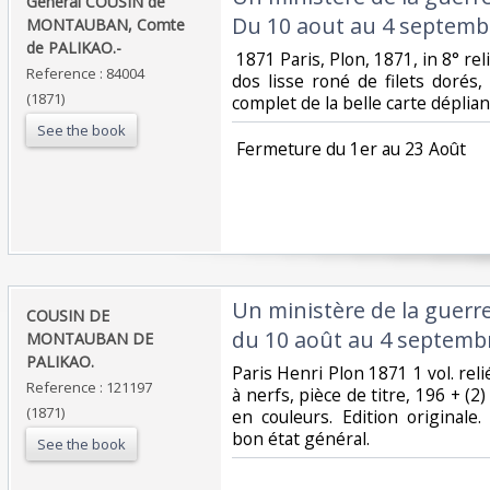
‎Général COUSIN de
Du 10 aout au 4 septembr
MONTAUBAN, Comte
de PALIKAO.-‎
‎ 1871 Paris, Plon, 1871, in 8° re
Reference : 84004
dos lisse roné de filets dorés
(1871)
complet de la belle carte dépliant
See the book
‎ Fermeture du 1er au 23 Août‎
‎Un ministère de la guerr
‎COUSIN DE
du 10 août au 4 septembr
MONTAUBAN DE
PALIKAO.‎
‎Paris Henri Plon 1871 1 vol. rel
Reference : 121197
à nerfs, pièce de titre, 196 + (2
(1871)
en couleurs. Edition originale
bon état général.‎
See the book