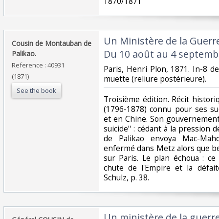
1870/1871‎
‎Un Ministère de la Guerr
‎Cousin de Montauban de
Du 10 août au 4 septembr
Palikao.‎
Reference : 40931
‎Paris, Henri Plon, 1871. In-8 de
(1871)
muette (reliure postérieure). ‎
See the book
‎Troisième édition. Récit histori
(1796-1878) connu pour ses su
et en Chine. Son gouvernement 
suicide" : cédant à la pression d
de Palikao envoya Mac-Mah
enfermé dans Metz alors que be
sur Paris. Le plan échoua : ce
chute de l'Empire et la défait
Schulz, p. 38. ‎
‎Un ministère de la guerr