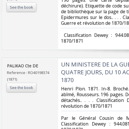
déchirure). Etiquette de code su
See the book
de bibliothèque sur la page de 
Epidermures sur le dos.. . . . Cl
Guerre et révolution de 1870/18
‎ Classification Dewey : 944.
1870/1871‎
‎UN MINISTERE DE LA GU
‎PALIKAO Cte DE‎
QUATRE JOURS, DU 10 A
Reference : RO40198374
1870‎
(1871)
See the book
‎Henri Plon. 1871. In-8. Broché
abîmé, Rousseurs. 196 pages. D
détachés.. . . . Classificatio
révolution de 1870/1871‎
‎Par le Général Cousin de M
Classification Dewey : 944.0