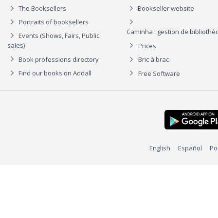
The Booksellers
Bookseller website
Portraits of booksellers
Caminha : gestion de biblioth
Events (Shows, Fairs, Public
sales)
Prices
Book professions directory
Bric à brac
Find our books on Addall
Free Software
English
Español
Po