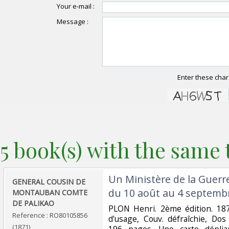
Your e-mail :
Message :
Enter these char
5 book(s) with the same t
‎Un Ministère de la Guerr
‎GENERAL COUSIN DE
du 10 août au 4 septembr
MONTAUBAN COMTE
DE PALIKAO‎
‎PLON Henri. 2ème édition. 1871
Reference : RO80105856
d'usage, Couv. défraîchie, Dos 
(1871)
196 pages. Une carte déplia