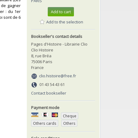
PARIS
, de gagner
er : du 1er
Add to cart
oi sont de 6
Add to the selection
Bookseller's contact details
Pages d'Histoire - Librairie Clio
Clio Histoire
8, rue Bréa
75006 Paris
France
clio.histoire@free.fr
01 43 54 43 61
Contact bookseller
Payment mode
Cheque
Others cards
Others