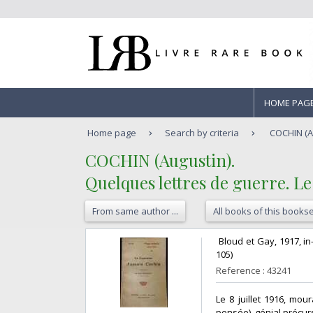
HOME PAG
Home page
Search by criteria
COCHIN (Au
‎COCHIN (Augustin).‎
‎Quelques lettres de guerre. Le
From same author ...
All books of this bookse
‎ Bloud et Gay, 1917, i
105)‎
Reference : 43241
‎Le 8 juillet 1916, mou
pensée), génial précur