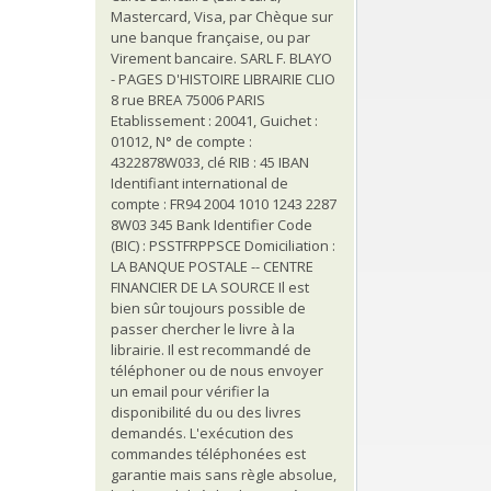
Mastercard, Visa, par Chèque sur
une banque française, ou par
Virement bancaire. SARL F. BLAYO
- PAGES D'HISTOIRE LIBRAIRIE CLIO
8 rue BREA 75006 PARIS
Etablissement : 20041, Guichet :
01012, N° de compte :
4322878W033, clé RIB : 45 IBAN
Identifiant international de
compte : FR94 2004 1010 1243 2287
8W03 345 Bank Identifier Code
(BIC) : PSSTFRPPSCE Domiciliation :
LA BANQUE POSTALE -- CENTRE
FINANCIER DE LA SOURCE Il est
bien sûr toujours possible de
passer chercher le livre à la
librairie. Il est recommandé de
téléphoner ou de nous envoyer
un email pour vérifier la
disponibilité du ou des livres
demandés. L'exécution des
commandes téléphonées est
garantie mais sans règle absolue,