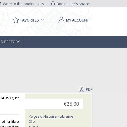
Write to the booksellers
Bookseller's space
FAVORITES
MY ACCOUNT
 DIRECTORY
PDF
914-1917, n°
€25.00
Pages d'Histoire - Librairie
 et la libre
Clio
itaire (Les