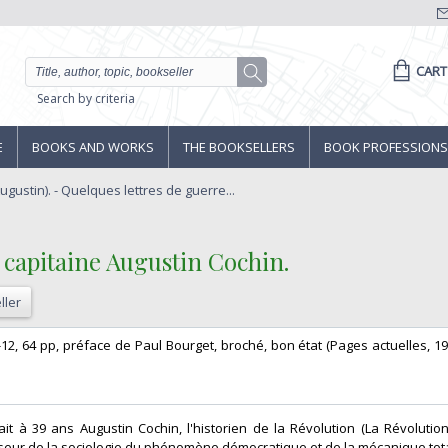
CART
Search by criteria
E
BOOKS AND WORKS
THE BOOKSELLERS
BOOK PROFESSIONS
gustin). - Quelques lettres de guerre...
 capitaine Augustin Cochin.‎
ller
n-12, 64 pp, préface de Paul Bourget, broché, bon état (Pages actuelles, 1
rait à 39 ans Augustin Cochin, l'historien de la Révolution (La Révolution
seur de la sociologie du phénomène démocratique et de la mécanique total