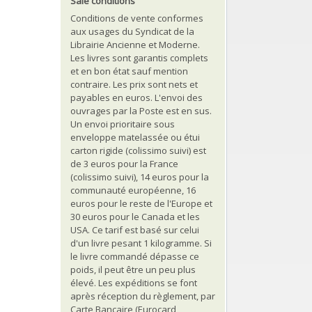
Sale conditions
Conditions de vente conformes
aux usages du Syndicat de la
Librairie Ancienne et Moderne.
Les livres sont garantis complets
et en bon état sauf mention
contraire. Les prix sont nets et
payables en euros. L'envoi des
ouvrages par la Poste est en sus.
Un envoi prioritaire sous
enveloppe matelassée ou étui
carton rigide (colissimo suivi) est
de 3 euros pour la France
(colissimo suivi), 14 euros pour la
communauté européenne, 16
euros pour le reste de l'Europe et
30 euros pour le Canada et les
USA. Ce tarif est basé sur celui
d'un livre pesant 1 kilogramme. Si
le livre commandé dépasse ce
poids, il peut être un peu plus
élevé. Les expéditions se font
après réception du règlement, par
Carte Bancaire (Eurocard,