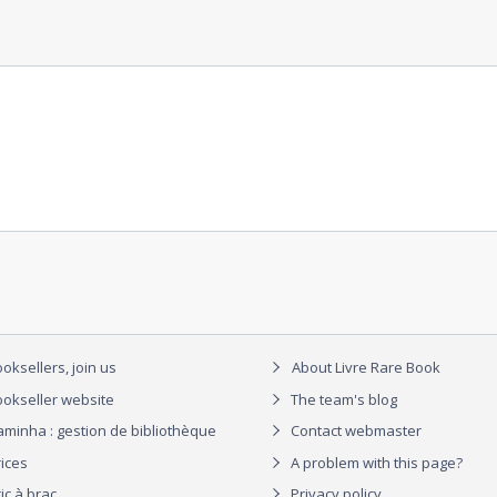
oksellers, join us
About Livre Rare Book
okseller website
The team's blog
aminha : gestion de bibliothèque
Contact webmaster
rices
A problem with this page?
ic à brac
Privacy policy