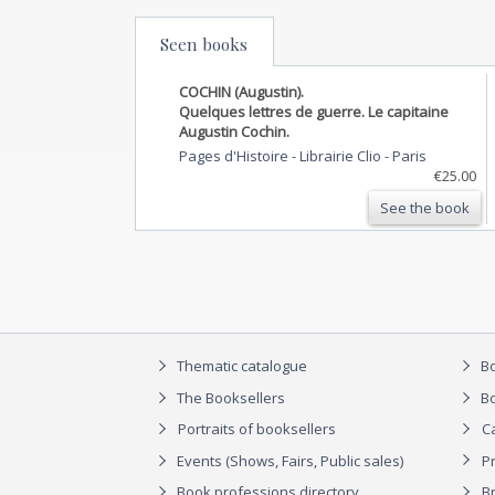
Seen books
COCHIN (Augustin).
Quelques lettres de guerre. Le capitaine
Augustin Cochin.
Pages d'Histoire - Librairie Clio
-
Paris
€25.00
See the book
Thematic catalogue
Bo
The Booksellers
Bo
Portraits of booksellers
C
Events (Shows, Fairs, Public sales)
P
Book professions directory
Br