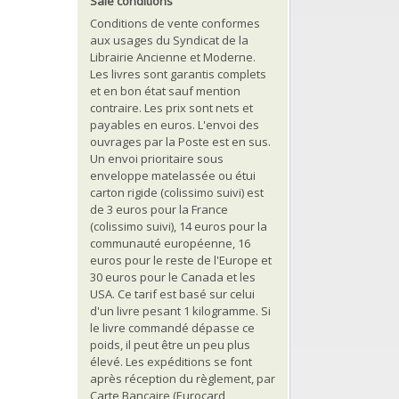
Sale conditions
Conditions de vente conformes
aux usages du Syndicat de la
Librairie Ancienne et Moderne.
Les livres sont garantis complets
et en bon état sauf mention
contraire. Les prix sont nets et
payables en euros. L'envoi des
ouvrages par la Poste est en sus.
Un envoi prioritaire sous
enveloppe matelassée ou étui
carton rigide (colissimo suivi) est
de 3 euros pour la France
(colissimo suivi), 14 euros pour la
communauté européenne, 16
euros pour le reste de l'Europe et
30 euros pour le Canada et les
USA. Ce tarif est basé sur celui
d'un livre pesant 1 kilogramme. Si
le livre commandé dépasse ce
poids, il peut être un peu plus
élevé. Les expéditions se font
après réception du règlement, par
Carte Bancaire (Eurocard,