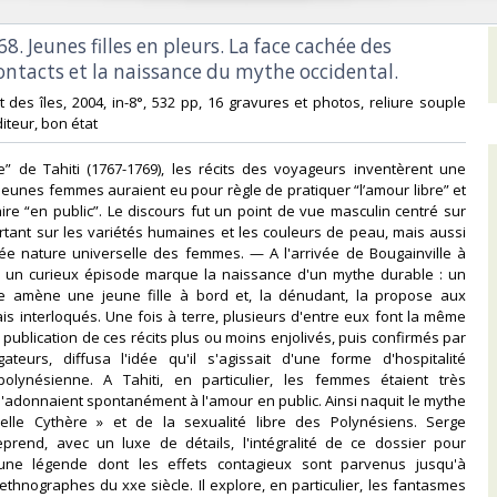
768. Jeunes filles en pleurs. La face cachée des
ntacts et la naissance du mythe occidental.‎
nt des îles, 2004, in-8°, 532 pp, 16 gravures et photos, reliure souple
diteur, bon état‎
e” de Tahiti (1767-1769), les récits des voyageurs inventèrent une
 jeunes femmes auraient eu pour règle de pratiquer “l’amour libre” et
re “en public”. Le discours fut un point de vue masculin centré sur
ertant sur les variétés humaines et les couleurs de peau, mais aussi
ée nature universelle des femmes. — A l'arrivée de Bougainville à
8, un curieux épisode marque la naissance d'un mythe durable : un
ge amène une jeune fille à bord et, la dénudant, la propose aux
çais interloqués. Une fois à terre, plusieurs d'entre eux font la même
 publication de ces récits plus ou moins enjolivés, puis confirmés par
gateurs, diffusa l'idée qu'il s'agissait d'une forme d'hospitalité
olynésienne. A Tahiti, en particulier, les femmes étaient très
s'adonnaient spontanément à l'amour en public. Ainsi naquit le mythe
lle Cythère » et de la sexualité libre des Polynésiens. Serge
eprend, avec un luxe de détails, l'intégralité de ce dossier pour
 une légende dont les effets contagieux sont parvenus jusqu'à
 ethnographes du xxe siècle. Il explore, en particulier, les fantasmes