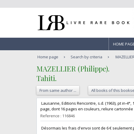
HOME PAG
Home page
Search by criteria
MAZELLIER (
‎MAZELLIER (Philippe).‎
‎Tahiti.‎
From same author ...
All books of this bookse
‎ Lausanne, Editions Rencontre, s.d. (1963), pt in-4°
page, dont 16 pages en couleurs, reliure cartonnée il
Reference : 116846
‎ Désormais les frais d'envoi sont de 6 € seulement po