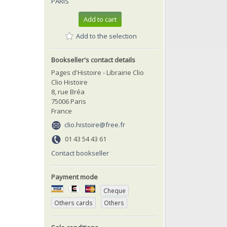
PARIS
Add to cart
Add to the selection
Bookseller's contact details
Pages d'Histoire - Librairie Clio
Clio Histoire
8, rue Bréa
75006 Paris
France
clio.histoire@free.fr
01 43 54 43 61
Contact bookseller
Payment mode
Cheque
Others cards
Others