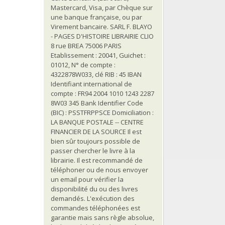
Mastercard, Visa, par Chèque sur
une banque française, ou par
Virement bancaire. SARL F. BLAYO
- PAGES D'HISTOIRE LIBRAIRIE CLIO
8 rue BREA 75006 PARIS
Etablissement : 20041, Guichet :
01012, N° de compte :
4322878W033, clé RIB : 45 IBAN
Identifiant international de
compte : FR94 2004 1010 1243 2287
8W03 345 Bank Identifier Code
(BIC) : PSSTFRPPSCE Domiciliation :
LA BANQUE POSTALE -- CENTRE
FINANCIER DE LA SOURCE Il est
bien sûr toujours possible de
passer chercher le livre à la
librairie. Il est recommandé de
téléphoner ou de nous envoyer
un email pour vérifier la
disponibilité du ou des livres
demandés. L'exécution des
commandes téléphonées est
garantie mais sans règle absolue,