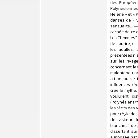
des Européens
Polynésiennes
Hélène » et « 
danses de « v
sensualité... 
cachée de ce q
Les "femmes" qu
de sourire, el
les adultes.
présentées n'av
sur les rivag
concernant le
malentendu occ
a-t-on pu se 
influences réc
créé le mythe.
voulurent di
(Polynésiens/"
les récits des
pour règle de p
: les visiteurs
blanches" de p
dissertant su
supposée natur