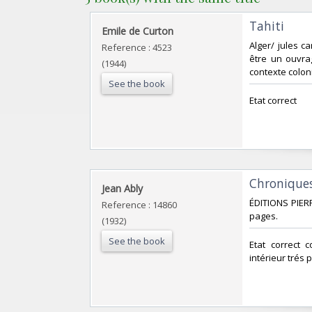
‎Tahiti‎
‎Emile de Curton‎
‎Alger/ jules 
Reference : 4523
être un ouvrag
(1944)
contexte coloni
See the book
‎Etat correct‎
‎Chroniques
‎Jean Ably‎
‎ÉDITIONS PIER
Reference : 14860
pages.‎
(1932)
See the book
‎Etat correct
intérieur trés 