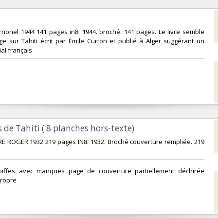
carnonel 1944 141 pages in8. 1944. broché. 141 pages. Le livre semble
e sur Tahiti écrit par Émile Curton et publié à Alger suggérant un
al français‎
 de Tahiti ( 8 planches hors-texte)‎
RE ROGER 1932 219 pages IN8. 1932. Broché couverture rempliée. 219
 coiffes avec manques page de couverture partiellement déchirée
propre‎