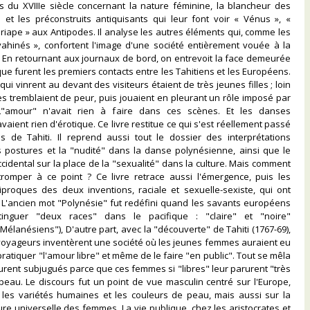
 du XVIIIe siècle concernant la nature féminine, la blancheur des
 et les préconstruits antiquisants qui leur font voir « Vénus », «
Priape » aux Antipodes. Il analyse les autres éléments qui, comme les
ahinés », confortent l'image d'une société entièrement vouée à la
— En retournant aux journaux de bord, on entrevoit la face demeurée
ue furent les premiers contacts entre les Tahitiens et les Européens.
i vinrent au devant des visiteurs étaient de très jeunes filles ; loin
les tremblaient de peur, puis jouaient en pleurant un rôle imposé par
 L"amour" n'avait rien à faire dans ces scènes. Et les danses
aient rien d'érotique. Ce livre restitue ce qui s'est réellement passé
es de Tahiti. Il reprend aussi tout le dossier des interprétations
s postures et la "nudité" dans la danse polynésienne, ainsi que le
idental sur la place de la "sexualité" dans la culture. Mais comment
tromper à ce point ? Ce livre retrace aussi l'émergence, puis les
iproques des deux inventions, raciale et sexuelle-sexiste, qui ont
 L'ancien mot "Polynésie" fut redéfini quand les savants européens
stinguer "deux races" dans le pacifique : "claire" et "noire"
Mélanésiens"), D'autre part, avec la "découverte" de Tahiti (1767-69),
 voyageurs inventèrent une société où les jeunes femmes auraient eu
ratiquer "l'amour libre" et même de le faire "en public". Tout se mêla
 furent subjugués parce que ces femmes si "libres" leur parurent "très
eau. Le discours fut un point de vue masculin centré sur l'Europe,
r les variétés humaines et les couleurs de peau, mais aussi sur la
e universelle des femmes. La vie publique, chez les aristocrates et