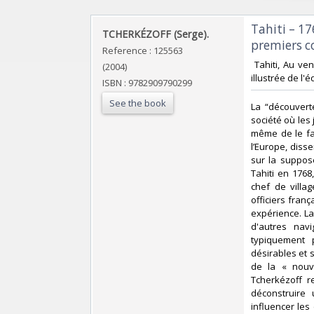
‎Tahiti – 1
‎TCHERKÉZOFF (Serge).‎
premiers co
Reference : 125563
‎ Tahiti, Au ve
(2004)
illustrée de l'é
ISBN : 9782909790299
See the book
‎La “découvert
société où les
même de le fai
l’Europe, diss
sur la suppos
Tahiti en 176
chef de villa
officiers fran
expérience. La
d'autres navi
typiquement p
désirables et 
de la « nouve
Tcherkézoff r
déconstruire
influencer les