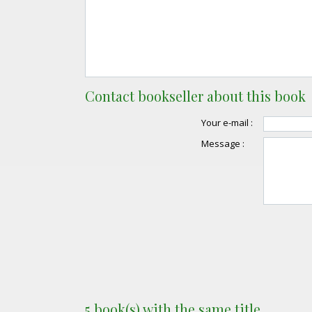
Contact bookseller about this book
Your e-mail :
Message :
5 book(s) with the same title