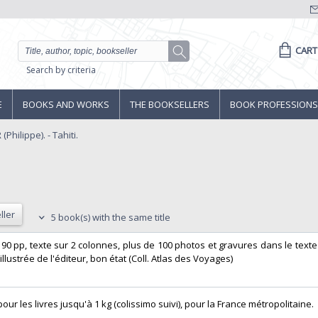
CART
Search by criteria
E
BOOKS AND WORKS
THE BOOKSELLERS
BOOK PROFESSIONS
Philippe). - Tahiti.
ller
5 book(s) with the same title
, 190 pp, texte sur 2 colonnes, plus de 100 photos et gravures dans le texte
lustrée de l'éditeur, bon état (Coll. Atlas des Voyages)‎
ur les livres jusqu'à 1 kg (colissimo suivi), pour la France métropolitaine.‎