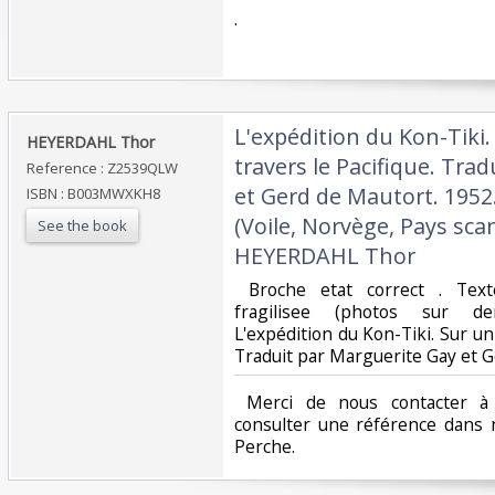
‎.‎
‎L'expédition du Kon-Tiki
‎HEYERDAHL Thor ‎
travers le Pacifique. Tra
Reference : Z2539QLW
et Gerd de Mautort. 1952
ISBN : B003MWXKH8
(Voile, Norvège, Pays sca
See the book
HEYERDAHL Thor‎
‎ Broche etat correct . Tex
fragilisee (photos sur de
L'expédition du Kon-Tiki. Sur un 
Traduit par Marguerite Gay et Ge
‎ Merci de nous contacter à 
consulter une référence dans 
Perche.‎