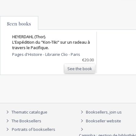
Seen books
HEYERDAHL (Thor).
L'Expédition du "Kon-Tiki" sur un radeau à
travers le Pacifique.
Pages d'Histoire - Librairie Clio
-
Paris
€20.00
See the book
Thematic catalogue
Booksellers, join us
The Booksellers
Bookseller website
Portraits of booksellers
Caminha : gestion de biblioth