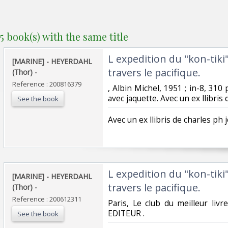
5 book(s) with the same title
‎L expedition du "kon-tik
‎[MARINE] - HEYERDAHL
travers le pacifique. ‎
(Thor) - ‎
Reference : 200816379
‎, Albin Michel, 1951 ; in-8, 310 
avec jaquette. Avec un ex llibris
See the book
‎Avec un ex llibris de charles ph 
‎L expedition du "kon-tik
‎[MARINE] - HEYERDAHL
travers le pacifique. ‎
(Thor) - ‎
Reference : 200612311
‎Paris, Le club du meilleur livre
EDITEUR .‎
See the book