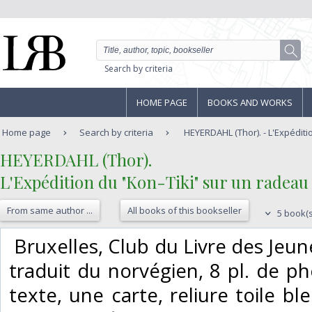
Search by criteria
HOME PAGE
BOOKS AND WORKS
Home page
Search by criteria
HEYERDAHL (Thor). - L'Expéditio
‎HEYERDAHL (Thor).‎
‎L'Expédition du "Kon-Tiki" sur un radeau à
From same author ...
All books of this bookseller
5 book(s
‎ Bruxelles, Club du Livre des Jeun
traduit du norvégien, 8 pl. de p
texte, une carte, reliure toile bl