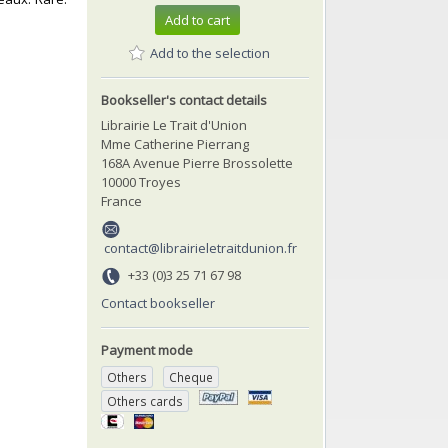
Add to cart
Add to the selection
Bookseller's contact details
Librairie Le Trait d'Union
Mme Catherine Pierrang
168A Avenue Pierre Brossolette
10000 Troyes
France
contact@librairieletraitdunion.fr
+33 (0)3 25 71 67 98
Contact bookseller
Payment mode
Others
Cheque
Others cards