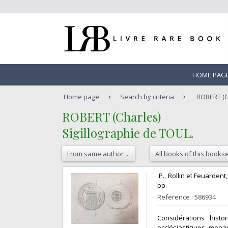
HOME PAG
Home page
Search by criteria
ROBERT (Ch
‎ROBERT (Charles)‎
‎Sigillographie de TOUL.‎
From same author ...
All books of this bookse
‎ P., Rollin et Feuarden
pp. ‎
Reference : 586934
‎Considérations his
ecclésiastiques, monast