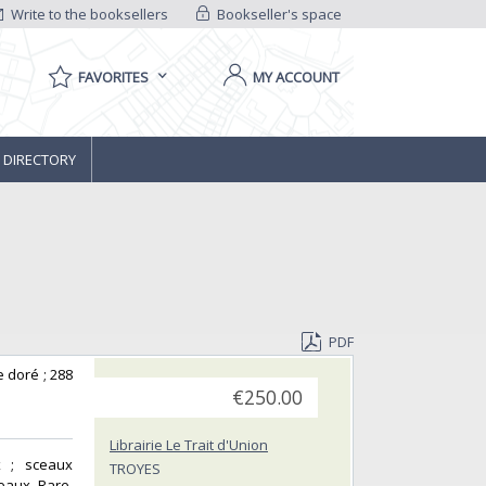
Write to the booksellers
Bookseller's space
FAVORITES
MY ACCOUNT
 DIRECTORY
PDF
e doré ; 288
€250.00
Librairie Le Trait d'Union
x ; sceaux
TROYES
ceaux. Rare.