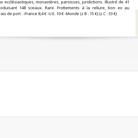
x ecclésiastiques, monastères, paroisses, juridictions. Illustré de 41
eproduisant 148 sceaux. Rare. Frottements à la reliure, bon ex au
is de port : -France 8,4 € -U.E. 10 € -Monde (z B : 15 €) (z C : 33 €) ‎