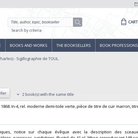
CART
Search by criteria
E
BOOKS AND WORKS
THE BOOKSELLERS
BOOK PROFESSIONS
arles) - Sigillographie de TOUL.
ller
2 book(s) with the same title
t, 1868. In-4, rel. moderne demi-toile verte, pièce de titre de cuir marron, titr
toriques, notice sur chaque évêque avec la description des sceau
ères, paroisses, juridictions. Illustré de 41 pl. lithog. reproduisant 148 s