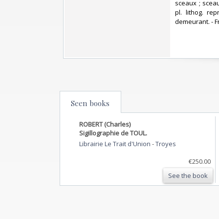
sceaux ; sceau
pl. lithog. r
demeurant. - Fra
Seen books
ROBERT (Charles)
Sigillographie de TOUL.
Librairie Le Trait d'Union
-
Troyes
€250.00
See the book