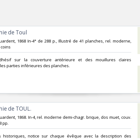
hie de Toul ‎
Feuardent, 1868 In-4° de 288 p., Illustré de 41 planches, rel. moderne,
coins ‎
dhésif sur la couverture antérieure et des mouillures claires
es parties inférieures des planches. ‎
phie de TOUL.‎
 Feuardent, 1868. In-4, rel. moderne demi-chagr. brique, dos muet, couv.
 pp. ‎
ns historiques, notice sur chaque évêque avec la description des