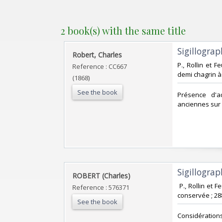
2 book(s) with the same title
‎Sigillograp
‎Robert, Charles ‎
‎P., Rollin et 
Reference : CC667
demi chagrin à 
(1868)
See the book
‎Présence d'a
anciennes sur l
‎Sigillogra
‎ROBERT (Charles)‎
‎ P., Rollin et
Reference : 576371
conservée ; 288
See the book
‎Considératio