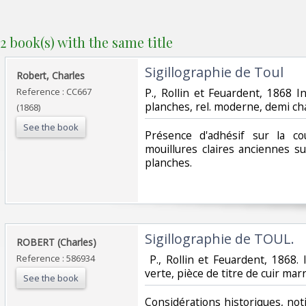
2 book(s) with the same title
‎Sigillographie de Toul ‎
‎Robert, Charles ‎
Reference : CC667
‎P., Rollin et Feuardent, 1868 I
planches, rel. moderne, demi cha
(1868)
See the book
‎Présence d'adhésif sur la c
mouillures claires anciennes su
planches. ‎
‎Sigillographie de TOUL.‎
‎ROBERT (Charles)‎
Reference : 586934
‎ P., Rollin et Feuardent, 1868.
verte, pièce de titre de cuir marro
See the book
‎Considérations historiques, no