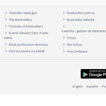
Thematic catalogue
Booksellers, join us
The Booksellers
Bookseller website
Portraits of booksellers
Caminha : gestion de biblioth
Events (Shows, Fairs, Public
sales)
Prices
Book professions directory
Bric à brac
Find our books on Addall
Free Software
English
Español
Po