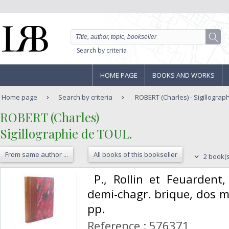
Search by criteria
HOME PAGE
BOOKS AND WORKS
Home page
Search by criteria
ROBERT (Charles) - Sigillograp
‎ROBERT (Charles)‎
‎Sigillographie de TOUL.‎
From same author ...
All books of this bookseller
2 book(s
‎ P., Rollin et Feuardent
demi-chagr. brique, dos m
pp. ‎
Reference : 576371