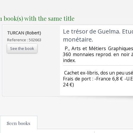
1 book(s) with the same title
‎Le trésor de Guelma. Etu
‎TURCAN (Robert)‎
monétaire.‎
Reference : 502663
‎ P., Arts et Métiers Graphique
See the book
360 monnaies reprod. en noir à 
index. ‎
‎ Cachet ex-libris, dos un peu us
Frais de port : -France 6,8 € -U.E
24 €) ‎
Seen books