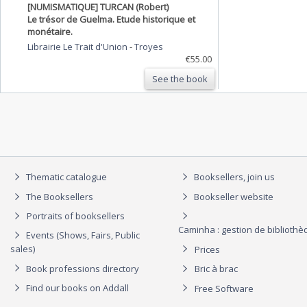
[NUMISMATIQUE] TURCAN (Robert)
Le trésor de Guelma. Etude historique et
monétaire.
Librairie Le Trait d'Union
-
Troyes
€55.00
See the book
Thematic catalogue
Booksellers, join us
The Booksellers
Bookseller website
Portraits of booksellers
Caminha : gestion de biblioth
Events (Shows, Fairs, Public
sales)
Prices
Book professions directory
Bric à brac
Find our books on Addall
Free Software