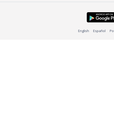
English
Español
Po