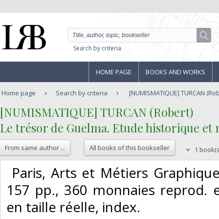
Search by criteria
HOME PAGE
BOOKS AND WORKS
Home page
Search by criteria
[NUMISMATIQUE] TURCAN (Robert
‎[NUMISMATIQUE] TURCAN (Robert)‎
‎Le trésor de Guelma. Etude historique et 
From same author ...
All books of this bookseller
1 book(s
‎ Paris, Arts et Métiers Graphiqu
157 pp., 360 monnaies reprod. e
en taille réelle, index. ‎