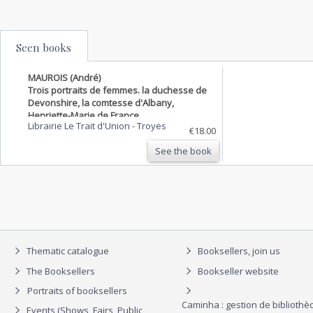
Seen books
MAUROIS (André)
Trois portraits de femmes. la duchesse de
Devonshire, la comtesse d'Albany,
Henriette-Marie de France.
Librairie Le Trait d'Union
-
Troyes
€18.00
See the book
Thematic catalogue
Booksellers, join us
The Booksellers
Bookseller website
Portraits of booksellers
Caminha : gestion de biblioth
Events (Shows, Fairs, Public