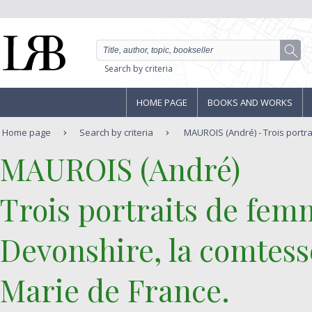
Search by criteria
HOME PAGE
BOOKS AND WORKS
Home page
Search by criteria
MAUROIS (André) - Trois portra
‎MAUROIS (André)‎
‎Trois portraits de fem
Devonshire, la comtess
Marie de France.‎