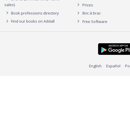
sales)
Prices
Book professions directory
Bric à brac
Find our books on Addall
Free Software
English
Español
Po