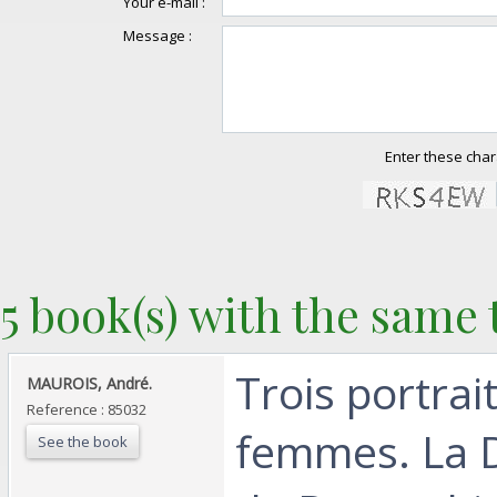
Your e-mail :
Message :
Enter these char
5 book(s) with the same t
‎Trois portrai
‎MAUROIS, André.‎
Reference : 85032
femmes. La 
See the book