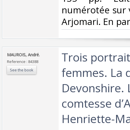
numérotée sur 
Arjomari. En parf
‎Trois portrai
‎MAUROIS, André.‎
Reference : 84388
femmes. La 
See the book
Devonshire. 
comtesse d’A
Henriette-Ma