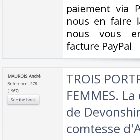
paiement via Pa
nous en faire 
nous vous en
facture PayPal‎
‎TROIS PORT
‎MAUROIS André‎
Reference : 278
FEMMES. La 
(1967)
See the book
de Devonshir
comtesse d'A