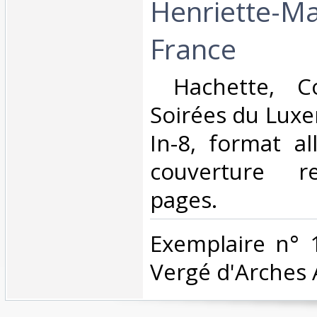
Henriette-Ma
France‎
‎ Hachette, Co
Soirées du Lux
In-8, format al
couverture r
pages. ‎
‎Exemplaire n° 
Vergé d'Arches A