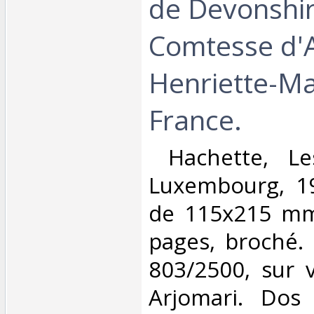
de Devonshir
Comtesse d'A
Henriette-Ma
France.‎
‎ Hachette, L
Luxembourg, 1
de 115x215 mm
pages, broché.
803/2500, sur 
Arjomari. Dos 