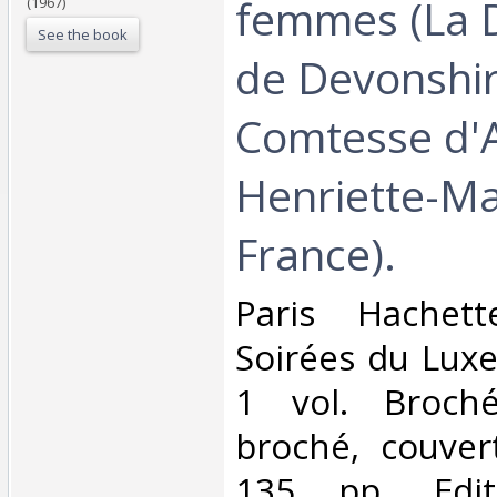
femmes (La 
(1967)
See the book
de Devonshir
Comtesse d'A
Henriette-Ma
France).‎
‎Paris Hachett
Soirées du Lux
1 vol. Broché
broché, couver
135 pp. Editi