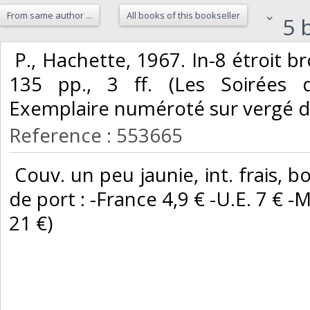
From same author ...
All books of this bookseller
5 b
‎ P., Hachette, 1967. In-8 étroit 
135 pp., 3 ff. (Les Soirées 
Exemplaire numéroté sur vergé d'
Reference : 553665
‎ Couv. un peu jaunie, int. frais, b
de port : -France 4,9 € -U.E. 7 € -M
21 €) ‎