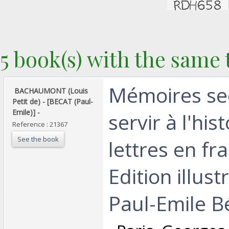
5 book(s) with the same t
‎Mémoires se
‎ BACHAUMONT (Louis
Petit de) - [BECAT (Paul-
Emile)] - ‎
servir à l'his
Reference : 21367
See the book
lettres en fra
Edition illust
Paul-Emile Bé