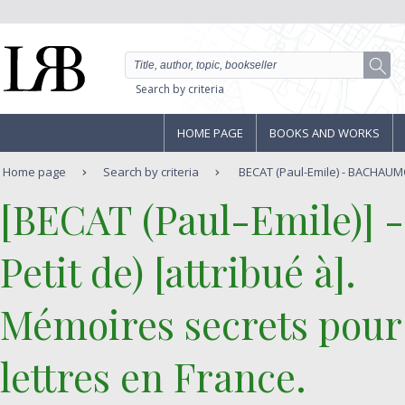
Search by criteria
HOME PAGE
BOOKS AND WORKS
Home page
Search by criteria
BECAT (Paul-Emile) - BACHAUMON
‎[BECAT (Paul-Emile)] 
Petit de) [attribué à].‎
‎Mémoires secrets pour s
lettres en France.‎