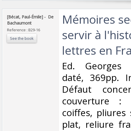
‎Mémoires se
‎[Bécat, Paul-Émile] - ‎ ‎De
Bachaumont‎
servir à l'his
Reference : B29-16
See the book
lettres en Fr
‎Ed. Georges 
daté, 369pp. I
Défaut conce
couverture :
coiffes, pliures
plat, reliure fra