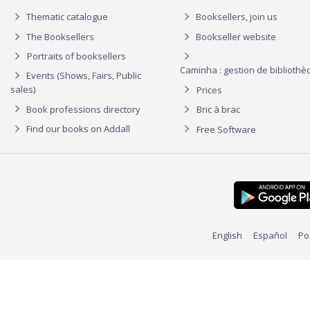
Thematic catalogue
Booksellers, join us
The Booksellers
Bookseller website
Portraits of booksellers
Caminha : gestion de biblioth
Events (Shows, Fairs, Public
sales)
Prices
Book professions directory
Bric à brac
Find our books on Addall
Free Software
English
Español
Po