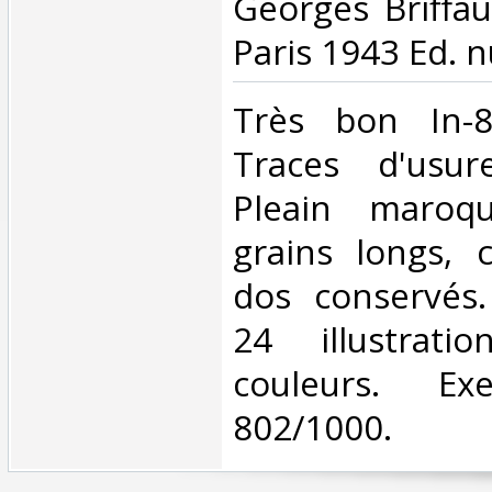
‎Georges Briffau
Paris 1943 Ed. 
‎Très bon In-
Traces d'usur
Pleain maroq
grains longs, 
dos conservés
24 illustratio
couleurs. Ex
802/1000.‎