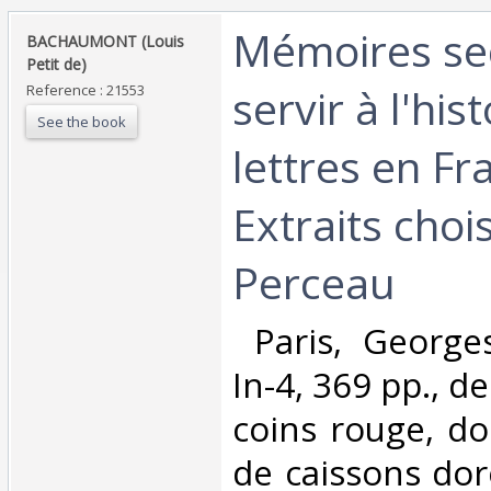
‎Mémoires se
‎BACHAUMONT (Louis
Petit de)‎
servir à l'his
Reference : 21553
See the book
lettres en Fr
Extraits choi
Perceau‎
‎ Paris, Georges
In-4, 369 pp., 
coins rouge, do
de caissons dor