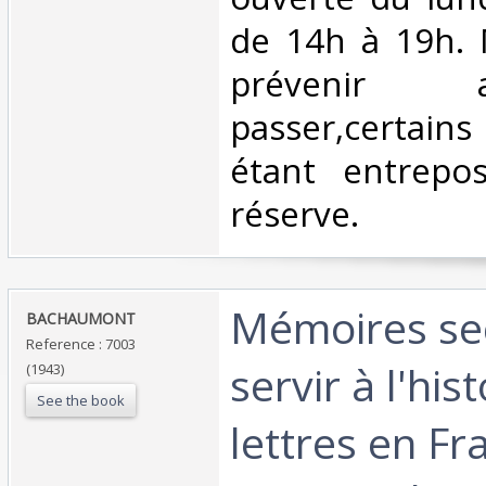
de 14h à 19h. 
prévenir
passer,certains
étant entrepo
réserve. ‎
‎Mémoires se
‎BACHAUMONT‎
Reference : 7003
servir à l'his
(1943)
See the book
lettres en Fr