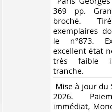
‎ Paris Georges
369 pp. Gran
broché. T
exemplaires don
le n°873. Ex
excellent état 
très faible i
tranche. ‎
‎ Mise à jour du
2026. Paiem
immédiat, Mond