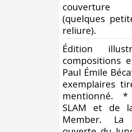
couverture
(quelques petit
reliure). ‎
‎Édition ill
compositions e
Paul Émile Béca
exemplaires tir
mentionné. 
SLAM et de la
Member. La l
ouverte du lun