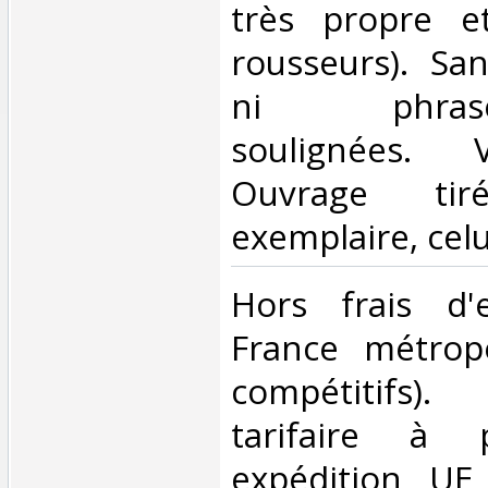
très propre et
rousseurs). Sa
ni phrases/i
soulignées. 
Ouvrage t
exemplaire, celui
‎Hors frais d'
France métropol
compétitifs)
tarifaire à 
expédition UE