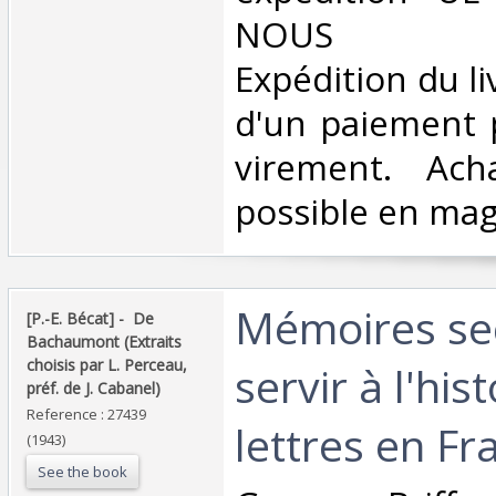
NOUS CO
Expédition du li
d'un paiement 
virement. Ach
possible en maga
‎Mémoires se
‎[P.-E. Bécat] - ‎ ‎De
Bachaumont (Extraits
choisis par L. Perceau,
servir à l'his
préf. de J. Cabanel)‎
Reference : 27439
lettres en Fr
(1943)
See the book