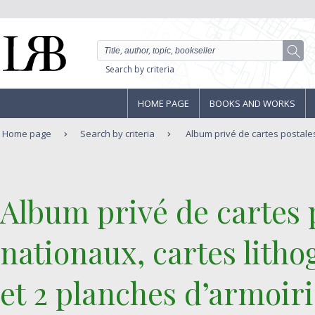
Search by criteria
HOME PAGE
BOOKS AND WORKS
Home page
Search by criteria
Album privé de cartes postales
‎Album privé de cartes
nationaux, cartes lithog
et 2 planches d’armoir