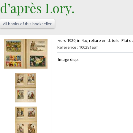
d’après Lory.‎
All books of this bookseller
‎ vers 1920, in-4to, reliure en d.-toile. Plat d
Reference : 100281aaf
‎ Image disp.‎