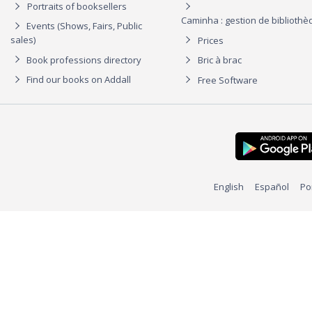
Portraits of booksellers
Caminha : gestion de biblioth
Events (Shows, Fairs, Public
sales)
Prices
Book professions directory
Bric à brac
Find our books on Addall
Free Software
English
Español
Po