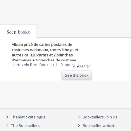
Seen books
Album privé de cartes postales de
costumes nationaux, cartes lithogr. et
autres ca. 120 cartes et 2 planches
d’armoiries + 4 planches de costume
Harteveld Rare Books Ltd.
-
Fribourg
d’après Lory.
€268.70
See the book
Thematic catalogue
Booksellers, join us
The Booksellers
Bookseller website