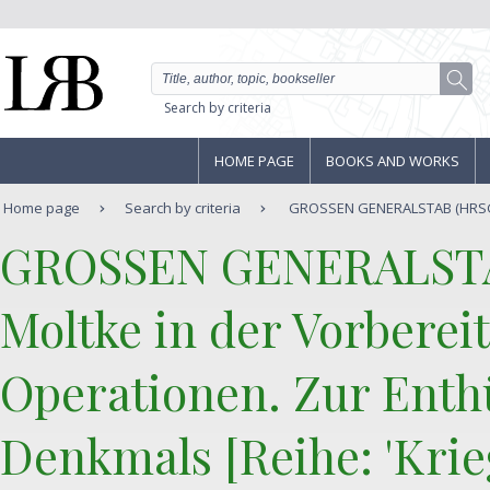
Search by criteria
HOME PAGE
BOOKS AND WORKS
Home page
Search by criteria
GROSSEN GENERALSTAB (HRSG.) 
‎GROSSEN GENERALSTA
‎Moltke in der Vorber
Operationen. Zur Enth
Denkmals [Reihe: 'Krie