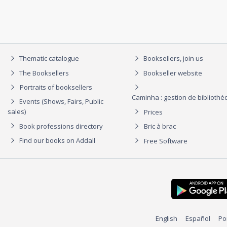
Thematic catalogue
Booksellers, join us
The Booksellers
Bookseller website
Portraits of booksellers
Caminha : gestion de biblioth
Events (Shows, Fairs, Public
sales)
Prices
Book professions directory
Bric à brac
Find our books on Addall
Free Software
English
Español
Po