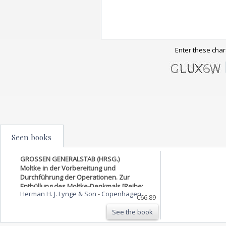
Enter these char
Seen books
GROSSEN GENERALSTAB (HRSG.)
Moltke in der Vorbereitung und
Durchführung der Operationen. Zur
Enthüllung des Moltke-Denkmals [Reihe:
Herman H. J. Lynge & Son
-
Copenhagen
'Kriegsgeschichtliche Einzelschriften.
€66.89
36.Heft).
See the book