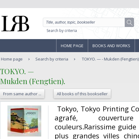
Search by criteria
HOME PAGE
BOOKS AND WORKS
Home page
Search by criteria
TOKYO. — - Mukden (Fengtien)
‎TOKYO. — ‎
‎Mukden (Fengtien).‎
From same author ...
All books of this bookseller
‎ Tokyo, Tokyo Printing Co
agrafé, couvertu
couleurs.Rarissime guide 
plus grandes villes chin