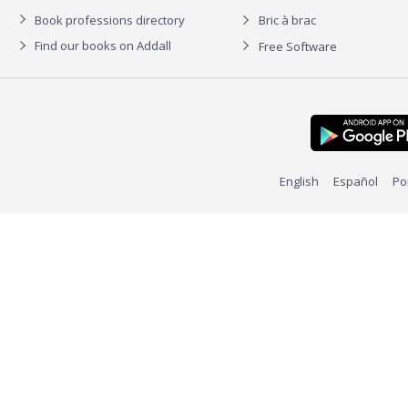
Book professions directory
Bric à brac
Find our books on Addall
Free Software
English
Español
Po