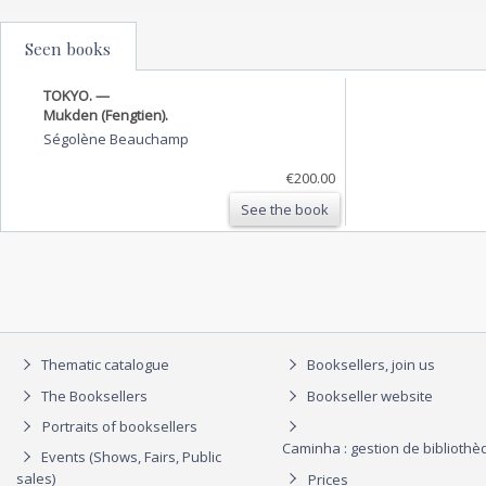
Seen books
TOKYO. —
Mukden (Fengtien).
Ségolène Beauchamp
€200.00
See the book
Thematic catalogue
Booksellers, join us
The Booksellers
Bookseller website
Portraits of booksellers
Caminha : gestion de biblioth
Events (Shows, Fairs, Public
sales)
Prices