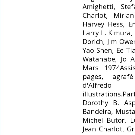
Amighetti, Ste
Charlot, Miria
Harvey Hess, Em
Larry L. Kimura
Dorich, Jim Owe
Yao Shen, Ee Ti
Watanabe, Jo A
Mars 1974Assi
pages, agrafé
d'Alfred
illustrations.Pa
Dorothy B. Asp
Bandeira, Musta
Michel Butor, 
Jean Charlot, G