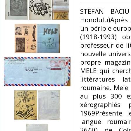
‎STEFAN BACIU
Honolulu)Après u
un périple europ
(1918-1993) o
professeur de li
nouvelle univers
propre magazine
MELE qui cherch
littératures la
roumaine. Mele 
au plus 300 e
xérographiés 
1969Présente 
langue roumain
26/30 de Col