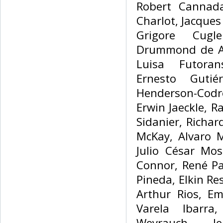
Robert Cannada
Charlot, Jacques
Grigore Cugl
Drummond de An
Luisa Futoran
Ernesto Gutiér
Henderson-Codre
Erwin Jaeckle, R
Sidanier, Richar
McKay, Alvaro 
Julio César Mos
Connor, René Pa
Pineda, Elkin Re
Arthur Rios, Em
Varela Ibarra
Weyrauch, J