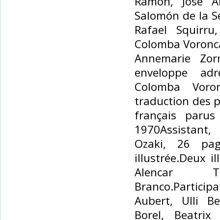
Ramon, Jose Ar
Salomón de la Se
Rafael Squirru
Colomba Voronca
Annemarie Zorn
enveloppe ad
Colomba Voro
traduction des 
français paru
1970Assistant,
Ozaki, 26 pag
illustrée.Deux i
Alencar 
Branco.Participa
Aubert, Ulli Be
Borel, Beatrix