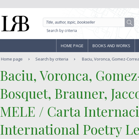
Search by criteria
HOME PAGE
BOOKS AND WORKS
Home page
Search by criteria
Baciu, Voronca, Gomez-Correa, 
‎Baciu, Voronca, Gomez
Bosquet, Brauner, Jacco
‎MELE / Carta Internaci
International Poetry Let