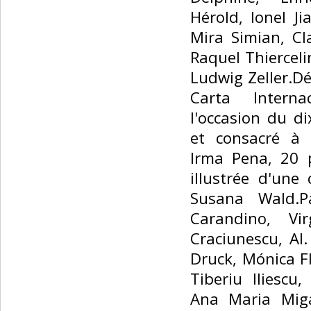
Hérold, Ionel J
Mira Simian, Cl
Raquel Thiercel
Ludwig Zeller.D
Carta Interna
l'occasion du d
et consacré à 
Irma Pena, 20 
illustrée d'une
Susana Wald.Pa
Carandino, Vi
Craciunescu, Al
Druck, Mónica Fl
Tiberiu Iliescu
Ana Maria Mig