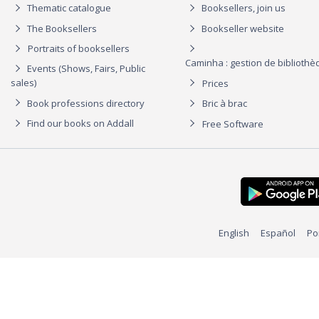
Thematic catalogue
Booksellers, join us
The Booksellers
Bookseller website
Portraits of booksellers
Caminha : gestion de biblioth
Events (Shows, Fairs, Public
sales)
Prices
Book professions directory
Bric à brac
Find our books on Addall
Free Software
English
Español
Po