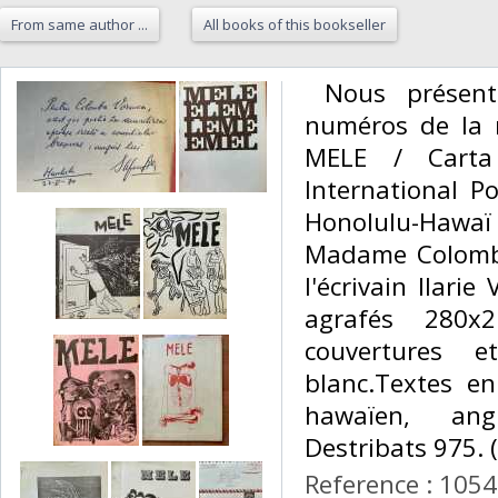
From same author ...
All books of this bookseller
‎ Nous présen
numéros de la r
MELE / Carta 
International Po
Honolulu-Hawaï
Madame Colomba
l'écrivain Ilari
agrafés 280x2
couvertures e
blanc.Textes en
hawaïen, angl
Destribats 975. (
Reference : 105