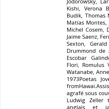
Jodorowsky, Lar
Kishi, Verona 
Budik, Thomas M
Matías Montes, 
Michel Cosem, 
Jaime Saenz, Fe
Sexton, Gerald
Drummond de A
Escobar Galin
Flori, Romulus 
Watanabe, Anne
1973Poetas Jo
fromHawaï.Assis
agrafé sous couv
Ludwig Zeller 
anglais et japo