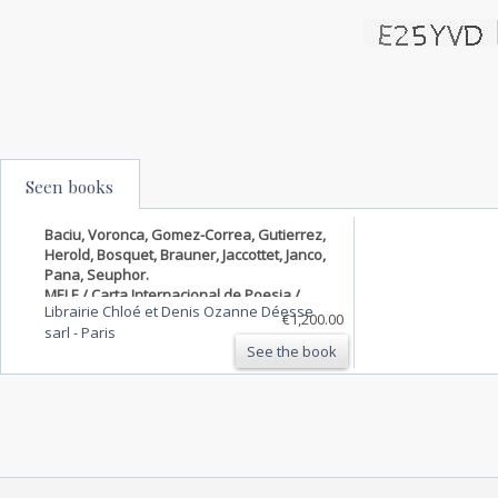
Seen books
Baciu, Voronca, Gomez-Correa, Gutierrez,
Herold, Bosquet, Brauner, Jaccottet, Janco,
Pana, Seuphor.
MELE / Carta Internacional de Poesia /
Librairie Chloé et Denis Ozanne Déesse
International Poetry Letter
€1,200.00
sarl
-
Paris
See the book