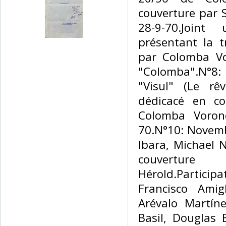
couverture par 
28-9-70.Joint 
présentant la 
par Colomba Vo
"Colomba".N°8:
"Visul" (Le rê
dédicacé en co
Colomba Voron
70.N°10: Novemb
Ibara, Michael 
couvert
Hérold.Partic
Francisco Amig
Arévalo Martíne
Basil, Douglas 