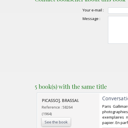
Your e-mail :
Message :
5 book(s) with the same title
‎Conversati
‎PICASSO]. BRASSAI.‎
‎Paris Gallima
Reference : 58264
photographies 
(1964)
exemplaires n
See the book
papier. En parfa