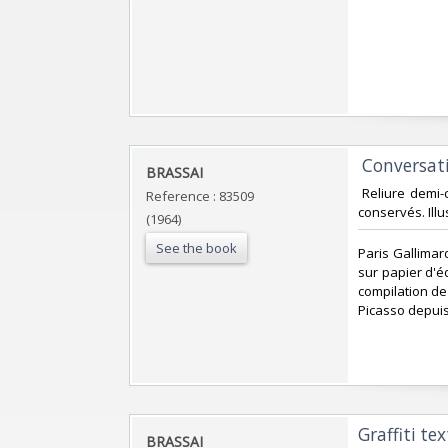
‎ Conversat
‎BRASSAI‎
‎ Reliure demi
Reference : 83509
conservés. Illu
(1964)
See the book
‎Paris Gallimar
sur papier d'
compilation de 
Picasso depuis
‎Graffiti t
‎BRASSAI‎