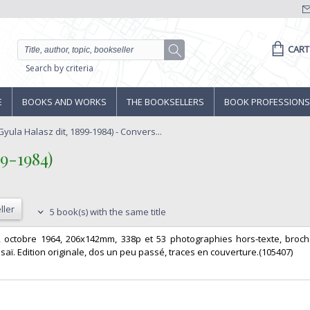
CART
Search by criteria
E
BOOKS AND WORKS
THE BOOKSELLERS
BOOK PROFESSIONS
yula Halasz dit, 1899-1984) - Convers...
9-1984)‎
ller
5 book(s) with the same title
rd, octobre 1964, 206x142mm, 338p et 53 photographies hors-texte, broch
ï. Edition originale, dos un peu passé, traces en couverture.(105407) ‎