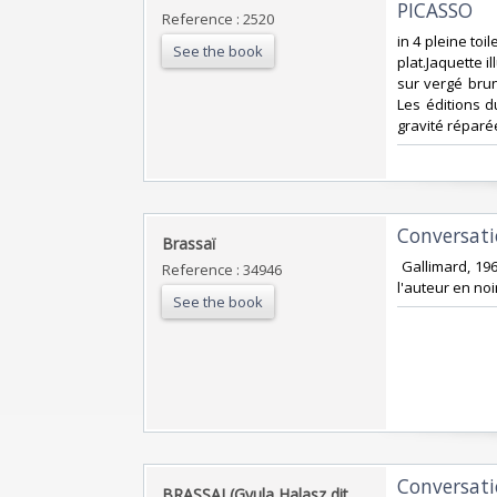
PICASSO‎
Reference : 2520
‎in 4 pleine to
See the book
plat.Jaquette i
sur vergé bru
Les éditions d
gravité réparée
‎Conversati
‎Brassaï‎
‎ Gallimard, 1
Reference : 34946
l'auteur en noir
See the book
‎Conversati
‎BRASSAI (Gyula Halasz dit,