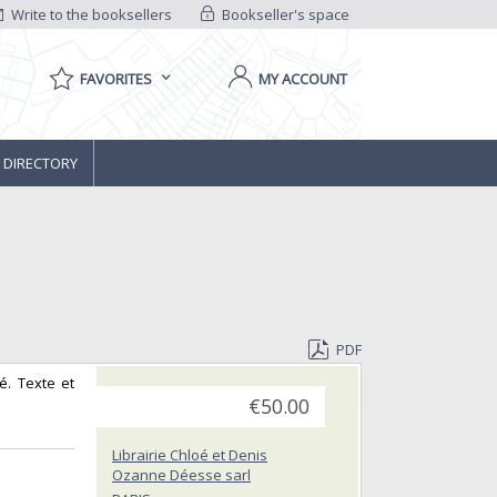
Write to the booksellers
Bookseller's space
FAVORITES
MY ACCOUNT
 DIRECTORY
PDF
é. Texte et
€50.00
Librairie Chloé et Denis
Ozanne Déesse sarl