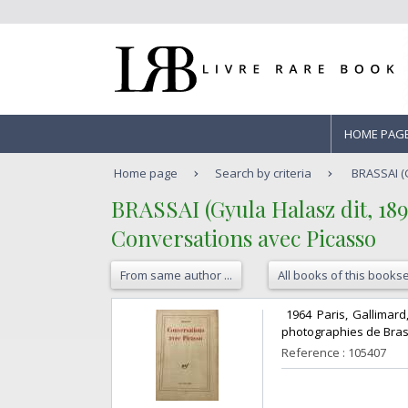
HOME PAG
Home page
Search by criteria
BRASSAI (G
‎BRASSAI (Gyula Halasz dit, 189
‎Conversations avec Picasso‎
From same author ...
All books of this bookse
‎ 1964 Paris, Gallima
photographies de Brassa
Reference : 105407