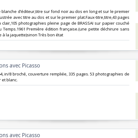
ile blanche d’éditeur,titre sur fond noir au dos en long et sur le premier
llustrée avec titre au dos et sur le premier plat.Faux-titre,titre,43 pages
n clair,105 photographies pleine page de BRASSAI sur papier couché
u Temps.1961 Première édition française.(une petite déchirure sans
 à la jaquette)sinon Très bon état ‎
ons avec Picasso‎
964, in/8 broché, couverture rempliée, 335 pages. 53 photographies de
 et blanc.‎
ons avec Picasso‎