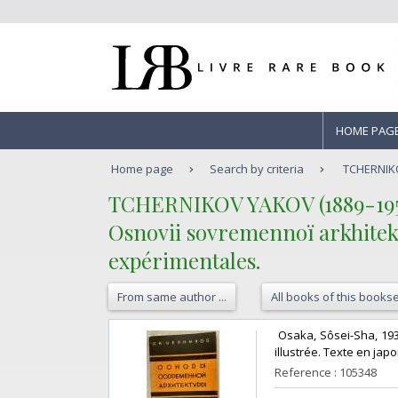
HOME PAG
Home page
Search by criteria
TCHERNIKO
‎TCHERNIKOV YAKOV (1889-1951
‎Osnovii sovremennoï arkhitek
expérimentales.‎
From same author ...
All books of this bookse
‎ Osaka, Sôsei-Sha, 19
illustrée. Texte en japon
Reference : 105348