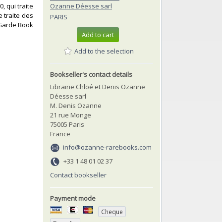
, qui traite
Ozanne Déesse sarl
e traite des
PARIS
-Garde Book
Add to cart
Add to the selection
Bookseller's contact details
Librairie Chloé et Denis Ozanne
Déesse sarl
M. Denis Ozanne
21 rue Monge
75005 Paris
France
info@ozanne-rarebooks.com
+33 1 48 01 02 37
Contact bookseller
Payment mode
Cheque