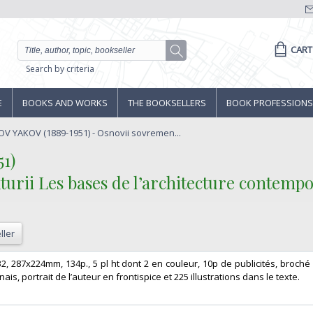
CART
Search by criteria
E
BOOKS AND WORKS
THE BOOKSELLERS
BOOK PROFESSIONS
V YAKOV (1889-1951) - Osnovii sovremen...
)‎
turii Les bases de l’architecture contempo
ller
32, 287x224mm, 134p., 5 pl ht dont 2 en couleur, 10p de publicités, broché
ais, portrait de l’auteur en frontispice et 225 illustrations dans le texte. ‎