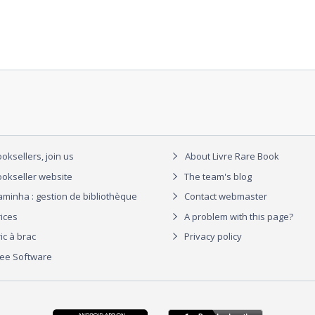
oksellers, join us
About Livre Rare Book
okseller website
The team's blog
aminha : gestion de bibliothèque
Contact webmaster
rices
A problem with this page?
ic à brac
Privacy policy
ree Software