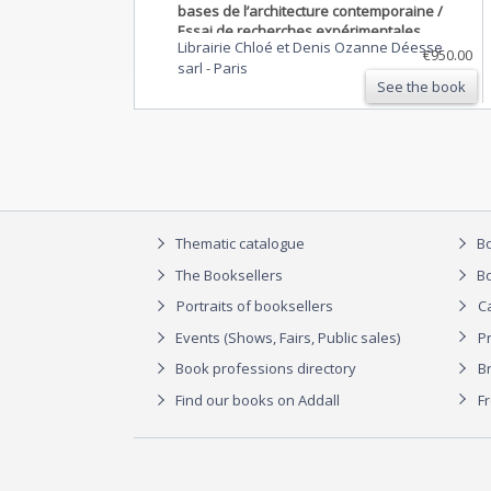
bases de l’architecture contemporaine /
Essai de recherches expérimentales.
Librairie Chloé et Denis Ozanne Déesse
€950.00
sarl
-
Paris
See the book
Thematic catalogue
Bo
The Booksellers
Bo
Portraits of booksellers
C
Events (Shows, Fairs, Public sales)
P
Book professions directory
Br
Find our books on Addall
F