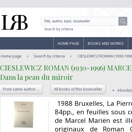
Search by criteria
HOME PAGE
BOOKS AND WORKS
Home page
Search by criteria
CIESLEWICZ ROMAN (1930-1996)
‎CIESLEWICZ ROMAN (1930-1996) MARCEL
‎Dans la peau du miroir‎
From same author ...
All books of this bookseller
4 book(s
‎ 1988 Bruxelles, La Pie
84pp., en feuilles sous 
de Marcel Mariën est i
originaux de Roman Ci