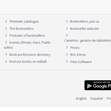
Thematic catalogue
Booksellers, join us
The Booksellers
Bookseller website
Portraits of booksellers
Caminha : gestion de biblioth
Events (Shows, Fairs, Public
sales)
Prices
Book professions directory
Bric à brac
Find our books on Addall
Free Software
English
Español
Po