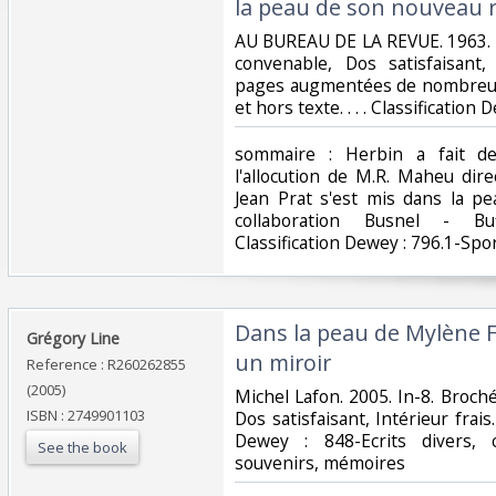
la peau de son nouveau rol
‎AU BUREAU DE LA REVUE. 1963. I
convenable, Dos satisfaisant,
pages augmentées de nombreu
et hors texte. . . . Classification
‎sommaire : Herbin a fait de
l'allocution de M.R. Maheu dir
Jean Prat s'est mis dans la p
collaboration Busnel - Buf
Classification Dewey : 796.1-Spor
‎Dans la peau de Mylène
‎Grégory Line‎
un miroir‎
Reference : R260262855
(2005)
‎Michel Lafon. 2005. In-8. Broch
ISBN : 2749901103
Dos satisfaisant, Intérieur frais. 
Dewey : 848-Ecrits divers, c
See the book
souvenirs, mémoires‎