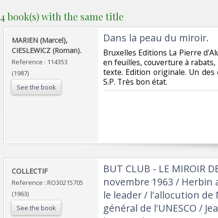
4 book(s) with the same title
‎Dans la peau du miroir.‎
‎MARIEN (Marcel),
CIESLEWICZ (Roman).‎
‎Bruxelles Editions La Pierre d'Al
en feuilles, couverture à rabat
Reference : 114353
texte. Edition originale. Un des
(1987)
S.P. Très bon état.‎
See the book
‎BUT CLUB - LE MIROIR DE
‎COLLECTIF‎
novembre 1963 / Herbin a
Reference : RO30215705
le leader / l'allocution d
(1963)
général de l'UNESCO / Jea
See the book