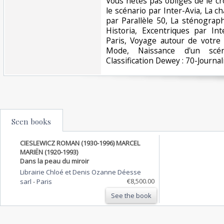
Vous nêtes pas obligés de le cr
le scénario par Inter-Avia, La c
par Parallèle 50, La sténograp
Historia, Excentriques par In
Paris, Voyage autour de votre 
Mode, Naissance d'un scén
Classification Dewey : 70-Journal
Seen books
CIESLEWICZ ROMAN (1930-1996) MARCEL
MARIËN (1920-1993)
Dans la peau du miroir
Librairie Chloé et Denis Ozanne Déesse
€8,500.00
sarl
-
Paris
See the book