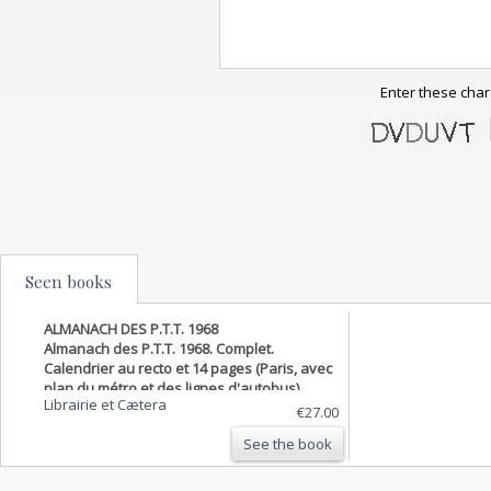
Enter these char
Seen books
ALMANACH DES P.T.T. 1968
Almanach des P.T.T. 1968. Complet.
Calendrier au recto et 14 pages (Paris, avec
plan du métro et des lignes d'autobus).
Librairie et Cætera
€27.00
See the book