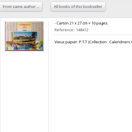
From same author ...
All books of this bookseller
‎- Carton 21 x 27 cm + 10 pages.‎
Reference : 148412
‎Vieux papier. P.T.T (Collection : Calendriers O