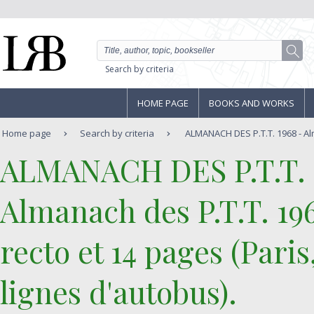
Search by criteria
HOME PAGE
BOOKS AND WORKS
Home page
Search by criteria
ALMANACH DES P.T.T. 1968 - Alm
‎ALMANACH DES P.T.T. 1
‎Almanach des P.T.T. 1
recto et 14 pages (Pari
lignes d'autobus).‎