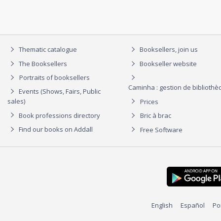
Thematic catalogue
Booksellers, join us
The Booksellers
Bookseller website
Portraits of booksellers
Caminha : gestion de biblioth
Events (Shows, Fairs, Public
sales)
Prices
Book professions directory
Bric à brac
Find our books on Addall
Free Software
English
Español
Po