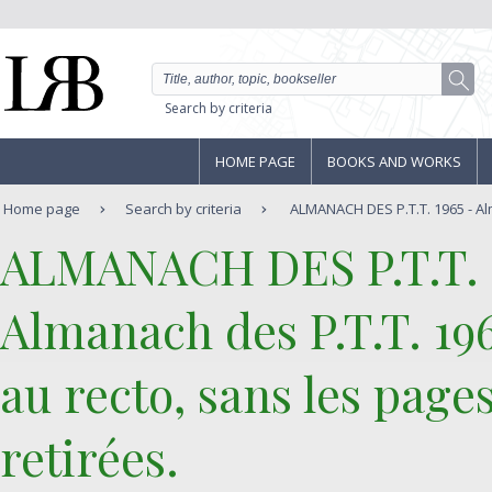
Search by criteria
HOME PAGE
BOOKS AND WORKS
Home page
Search by criteria
ALMANACH DES P.T.T. 1965 - Alm
‎ALMANACH DES P.T.T. 1
‎Almanach des P.T.T. 19
au recto, sans les page
retirées.‎