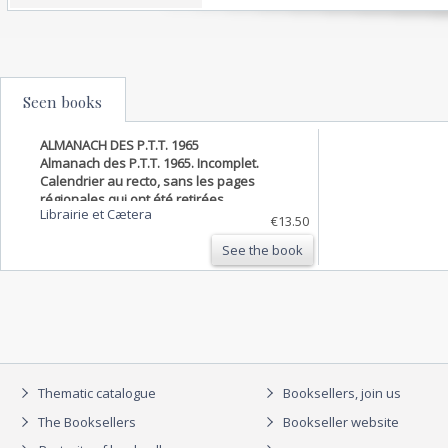
Seen books
ALMANACH DES P.T.T. 1965
Almanach des P.T.T. 1965. Incomplet.
Calendrier au recto, sans les pages
régionales qui ont été retirées.
Librairie et Cætera
€13.50
See the book
Thematic catalogue
Booksellers, join us
The Booksellers
Bookseller website