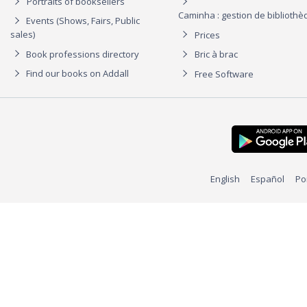
Portraits of booksellers
Caminha : gestion de biblioth
Events (Shows, Fairs, Public
sales)
Prices
Book professions directory
Bric à brac
Find our books on Addall
Free Software
English
Español
Po