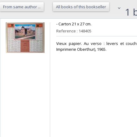
From same author ...
All books of this bookseller
1 b
‎- Carton 21 x 27 cm.‎
Reference : 148405
‎Vieux papier. Au verso : levers et couche
Imprimerie Oberthur), 1965.‎