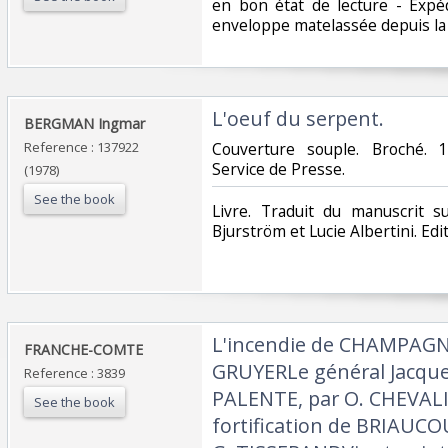
en bon état de lecture - Expé
enveloppe matelassée depuis la 
‎L'oeuf du serpent.‎
‎BERGMAN Ingmar ‎
Reference : 137922
‎Couverture souple. Broché. 
Service de Presse.‎
(1978)
See the book
‎Livre. Traduit du manuscrit s
Bjurström et Lucie Albertini. Edit
‎L'incendie de CHAMPAGN
‎FRANCHE-COMTE‎
GRUYERLe général Jacque
Reference : 3839
PALENTE, par O. CHEVALI
See the book
fortification de BRIAUCOU