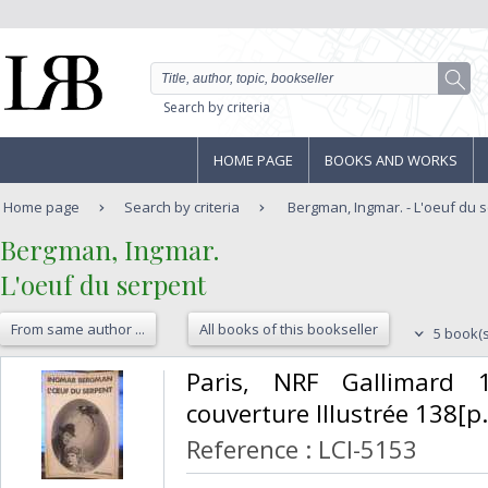
Search by criteria
HOME PAGE
BOOKS AND WORKS
Home page
Search by criteria
Bergman, Ingmar. - L'oeuf du 
‎Bergman, Ingmar.‎
‎L'oeuf du serpent‎
From same author ...
All books of this bookseller
5 book(s
‎Paris, NRF Gallimard
couverture Illustrée 138[p.p
Reference : LCI-5153