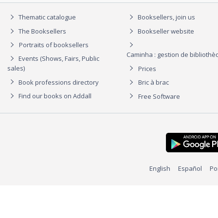
Thematic catalogue
Booksellers, join us
The Booksellers
Bookseller website
Portraits of booksellers
Caminha : gestion de biblioth
Events (Shows, Fairs, Public
sales)
Prices
Book professions directory
Bric à brac
Find our books on Addall
Free Software
English
Español
Po