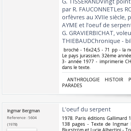
G. TISSERANDVingt point
par R. FAUCONNETLes ROS
orfèvres au XVIIe siècle,
AYME et l'oeuf de serpent
G. GRAVIERBICHAT, voleur
THIEBAUDChronique - bib
‎ broché - 16x24,5 - 71 pp - la 
Le pays jurassien. 32ème année 
3- année 1977 - imprimerie CH
dans le texte.‎
‎ ANTHROLOGIE HISTOIR P
PARADES‎
‎L'oeuf du serpent‎
‎Ingmar Bergman‎
Reference : 5604
‎1978. Paris éditions Gallimar
138 pages - Texte de Ingmar 
(1978)
Bjurström et Lucie Albertini - Tr