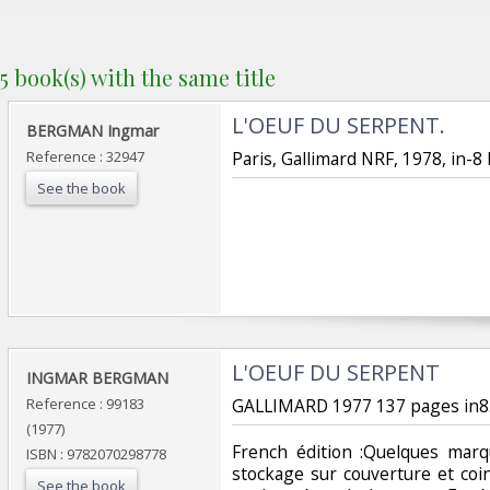
5 book(s) with the same title
‎L'OEUF DU SERPENT.‎
‎BERGMAN Ingmar‎
Reference : 32947
‎Paris, Gallimard NRF, 1978, in-
See the book
‎L'OEUF DU SERPENT‎
‎INGMAR BERGMAN‎
Reference : 99183
‎GALLIMARD 1977 137 pages in8. 
(1977)
‎French édition :Quelques marq
ISBN : 9782070298778
stockage sur couverture et coi
See the book