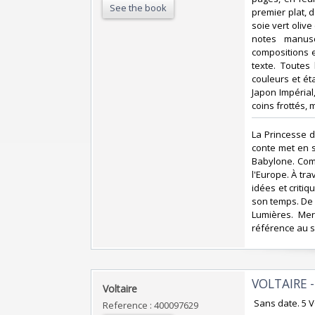
See the book
premier plat, d
soie vert oliv
notes manusc
compositions e
texte. Toutes
couleurs et ét
Japon Impérial,
coins frottés, 
‎La Princesse 
conte met en 
Babylone. Com
l'Europe. À tra
idées et critiq
son temps. De 
Lumières. Mer
référence au se
‎VOLTAIRE 
‎Voltaire‎
‎ Sans date. 5
Reference : 400097629