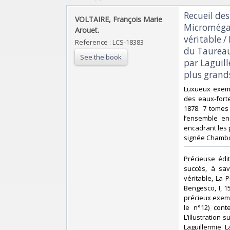
‎Recueil de
‎VOLTAIRE, François Marie
Micromégas
Arouet.‎
véritable /
Reference : LCS-18383
du Taureau
See the book
par Laguill
plus grands
‎Luxueux exemp
des eaux-forte
1878. 7 tomes
l’ensemble en 
encadrant les p
signée Chambol
‎Précieuse éd
succès, à sav
véritable, La
Bengesco, I, 1
précieux exemp
le n°12) cont
L’illustration
Laguillermie. L