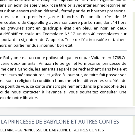
ans un écrin de soie vieux rose titré or, avec intérieur molletonné en
e et ruban assorti (ruban détaché), fermé par deux boutons pressions,
rites sur la première garde blanche. Edition illustrée de 15
n couleurs de Cappiello gravées sur cuivre par Lorrain, dont 14 hors
 les gravures sont en quadruple état : en bleu, en noir, en deux
at définitif en couleurs. Exemplaire N° 37, un des 40 exemplaires sur
 portant la signature de Cappiello. Toile de l'écrin insolée et tachée,
mors en partie fendus, intérieur bon état.‎
de Babylone est un conte philosophique, écrit par Voltaire en 1768.Ce
scène deux amants : Amazan le berger et Formosante, princesse de
me dans Candide, les amants séparés se recherchent dans l'Asie et
vers leurs mésaventures, et grâce à l'humour, Voltaire fait passer ses
ues sur la religion, la condition humaine et les différentes sociétés de
ce point de vue, ce conte s'inscrit pleinement dans la philosophie des
ci de nous contacter à l'avance si vous souhaitez consulter une
in de notre librairie.‎
- LA PRINCESSE DE BABYLONE ET AUTRES CONTES‎
 VOLTAIRE - LA PRINCESSE DE BABYLONE ET AUTRES CONTES‎