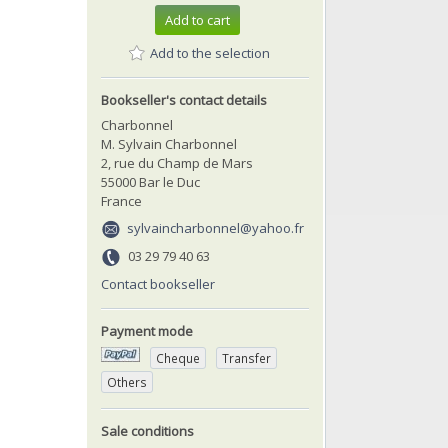
Add to cart
Add to the selection
Bookseller's contact details
Charbonnel
M. Sylvain Charbonnel
2, rue du Champ de Mars
55000 Bar le Duc
France
sylvaincharbonnel@yahoo.fr
03 29 79 40 63
Contact bookseller
Payment mode
Cheque
Transfer
Others
Sale conditions