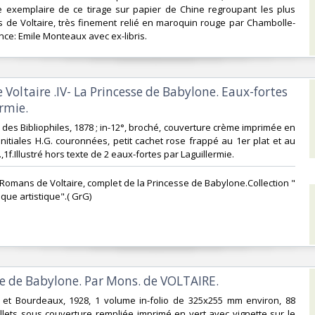
be exemplaire de ce tirage sur papier de Chine regroupant les plus
 de Voltaire, très finement relié en maroquin rouge par Chambolle-
ce: Emile Monteaux avec ex-libris.‎
 Voltaire .IV- La Princesse de Babylone. Eaux-fortes
rmie.‎
rie des Bibliophiles, 1878 ; in-12°, broché, couverture crème imprimée en
 initiales H.G. couronnées, petit cachet rose frappé au 1er plat et au
p.,1f.Illustré hors texte de 2 eaux-fortes par Laguillermie.‎
 Romans de Voltaire, complet de la Princesse de Babylone.Collection "
que artistique".( GrG) ‎
se de Babylone. Par Mons. de VOLTAIRE.‎
al et Bourdeaux, 1928, 1 volume in-folio de 325x255 mm environ, 88
llets sous couverture rempliée imprimé en vert avec vignette sur le