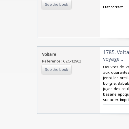
See the book
‎Etat correct‎
‎1785. Volt
‎Voltaire‎
voyage ..‎
Reference : CZC-12902
‎Oeuvres de V
See the book
aux quarantes
Jenni, les ore
borgne, Bababe
juges des coul
basane époque,
sur acier. Impri