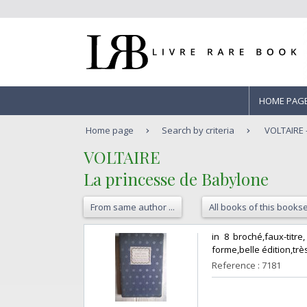
HOME PAG
Home page
Search by criteria
VOLTAIRE 
‎VOLTAIRE ‎
‎La princesse de Babylone‎
From same author ...
All books of this bookse
‎in 8 broché,faux-tit
forme,belle édition,très
Reference : 7181