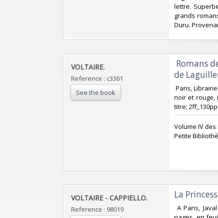
lettre. Super
grands romans
Duru. Provenan
‎ Romans de
‎VOLTAIRE.‎
de Laguille
Reference : c3361
‎ Paris, Librai
See the book
noir et rouge,
titre; 2ff;,130p
‎Volume IV des
Petite Bibliothè
‎La Princes
‎VOLTAIRE - CAPPIELLO.‎
‎ A Paris, Jav
Reference : 98019
pages, en feui