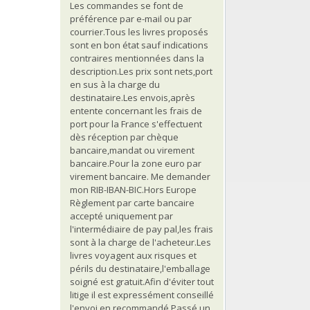
Les commandes se font de
préférence par e-mail ou par
courrier.Tous les livres proposés
sont en bon état sauf indications
contraires mentionnées dans la
description.Les prix sont nets,port
en sus à la charge du
destinataire.Les envois,après
entente concernant les frais de
port pour la France s'effectuent
dès réception par chèque
bancaire,mandat ou virement
bancaire.Pour la zone euro par
virement bancaire. Me demander
mon RIB-IBAN-BIC.Hors Europe
Règlement par carte bancaire
accepté uniquement par
l'intermédiaire de pay pal,les frais
sont à la charge de l'acheteur.Les
livres voyagent aux risques et
périls du destinataire,l'emballage
soigné est gratuit.Afin d'éviter tout
litige il est expressément conseillé
l'envoi en recommandé.Passé un