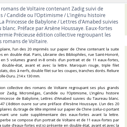
s romans de Voltaire contenant Zadig suivi de
 / Candide ou l’Optimisme / L’ingénu histoire
 La Princesse de Babylone / Lettres d’Amabed suivies
 blanc. Préface par Arsène Houssaye. Eaux-fortes
ermie Précieuse édition collective regroupant les
 romans de Voltaire.‎
laire, l’un des 20 imprimés sur papier de Chine contenant la suite
s en double état. Paris, Librairie des Bibliophiles, rue Saint-Honoré,
 en 5 volumes grand in-8 ornés d’un portrait et de 11 eaux-fortes,
double-état, avant et avec la lettre. Maroquin rouge, triple filet
lats, dos à nerfs, double filet sur les coupes, tranches dorés. Reliure
le-Duru. 214 x 130 mm.‎
ition collective des romans de Voltaire regroupant ses plus grands
oir Zadig, Micromégas, Candide ou l’Optimisme, L’ingénu histoire
 Princesse de Babylone, Lettres d’Amabed suivies du Taureau blanc.
547 L’édition ouvre sur une préface d’Arsène Houssaye. L’un des 20
laires du tirage de tête imprimé sur papier de Chine (celui-ci portant
enant une suite supplémentaire des eaux-fortes avant la lettre.
 superbe se compose d’un portrait de Voltaire et de 11 eaux-fortes par
a suite d’eaux-fortes est ici présente en double état, avant et avec la