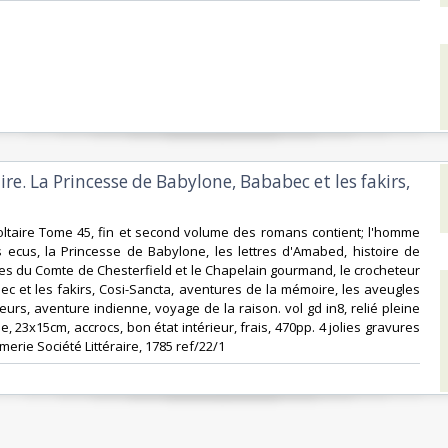
aire. La Princesse de Babylone, Bababec et les fakirs,
oltaire Tome 45, fin et second volume des romans contient; l'homme
 ecus, la Princesse de Babylone, les lettres d'Amabed, histoire de
illes du Comte de Chesterfield et le Chapelain gourmand, le crocheteur
c et les fakirs, Cosi-Sancta, aventures de la mémoire, les aveugles
eurs, aventure indienne, voyage de la raison. vol gd in8, relié pleine
 23x15cm, accrocs, bon état intérieur, frais, 470pp. 4 jolies gravures
merie Société Littéraire, 1785 ref/22/1‎