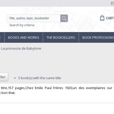
CART
Search by criteria
E
BOOKS AND WORKS
THE BOOKSELLERS
BOOK PROFESSIONS
- La princesse de Babylone
ller
5 book(s) with the same title
re, titre,157 pages,Chez Emile Paul Frères 1920,un des exemplaires sur
 bon état. ‎