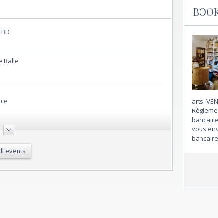
BOO
t BD
e Balle
nce
arts. V
Règlemen
bancaire,
vous env
bancaire
e Balle
ll events