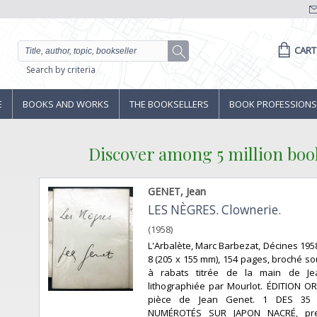
CART
Search by criteria
E
BOOKS AND WORKS
THE BOOKSELLERS
BOOK PROFESSIONS
Discover among 5 million boo
GENET, Jean
LES NÈGRES. Clownerie.
(1958)
L'Arbalète, Marc Barbezat, Décines 1958
8 (205 x 155 mm), 154 pages, broché s
à rabats titrée de la main de J
lithographiée par Mourlot. ÉDITION OR
pièce de Jean Genet. 1 DES 35 
NUMÉROTÉS SUR JAPON NACRÉ, prem