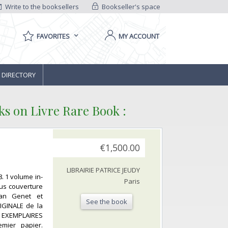
Write to the booksellers
Bookseller's space
FAVORITES
MY ACCOUNT
 DIRECTORY
ks on Livre Rare Book :
€1,500.00
LIBRAIRIE PATRICE JEUDY
. 1 volume in-
Paris
ous couverture
ean Genet et
See the book
IGINALE de la
EXEMPLAIRES
ier papier.