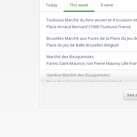
Today
This week
À venir
Toulouse Marché du livre ancien et d'occasion e
Place Arnaud Bernard 31000 Toulouse France
Bruxelles Marché aux Puces de la Place du Jeu d
Place du Jeu de Balle Bruxelles Belgium
Marché des Bouquinistes
Parvis Saint-Maurice, rue Pierre Mauroy Lille Fra
Genève Marché des Bouquinistes
Place de la Fusterie Genève Switzerland
Bruxelles Marché aux Puces de la Place du Jeu d
See a
Place du Jeu de Balle Bruxelles Belgium
Marché aux livres
Place du Cours Julien 13006 Marseille France
La Mensuelle du Livreet du Vinyle
Avenue Général de Gaulle Le Mans France