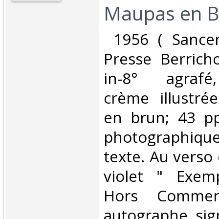
Maupas en Be
‎ 1956 ( Sancer
Presse Berrich
in-8° agrafé
crème illustré
en brun; 43 pp.
photographiq
texte. Au verso 
violet " Exemp
Hors Commer
autographe sig