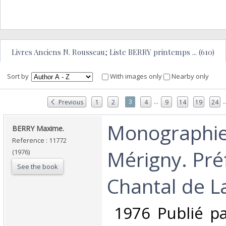
Livres Anciens N. Rousseau; Liste BERRY printemps ... (610)
Sort by
With images only
Nearby only
...
..
3
Previous
1
2
4
9
14
19
24
‎Monographi
‎BERRY Maxime.‎
Reference : 11772
Mérigny. Pré
(1976)
See the book
Chantal de L
‎ 1976 Publié pa