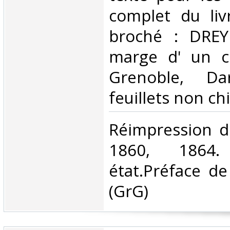
complet du livr
broché : DREY
marge d' un ch
Grenoble, Da
feuillets non chif
‎Réimpression d
1860, 1864
état.Préface d
(GrG) ‎