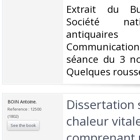
‎Extrait du B
Société nat
antiquaires
Communication 
séance du 3 n
Quelques rousseu
‎Dissertation 
‎BOIN Antoine.‎
Reference : 12500
chaleur vital
(1802)
See the book
comprenant