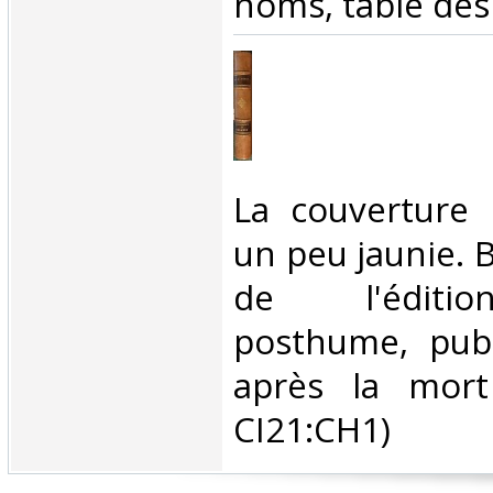
noms, table des 
‎La couverture
un peu jaunie. 
de l'éditio
posthume, pub
après la mort 
CI21:CH1) ‎