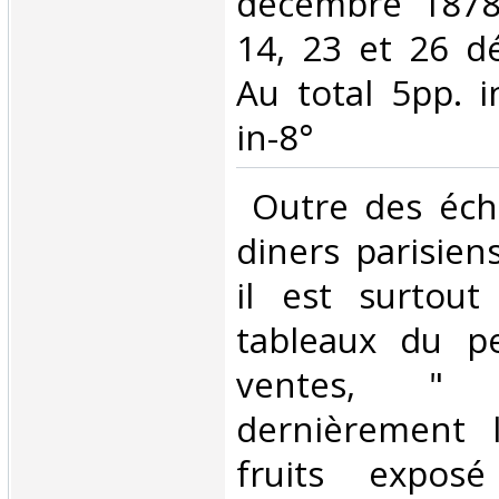
décembre 1878
14, 23 et 26 d
Au total 5pp. i
in-8°‎
‎ Outre des éc
diners parisien
il est surtout
tableaux du pe
ventes, " 
dernièrement 
fruits expos