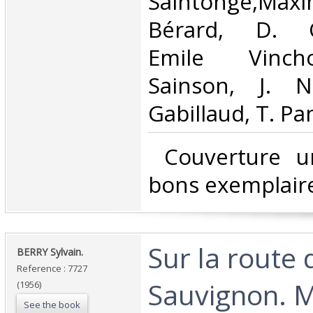
Saintonge,Maxi
Bérard, D. C
Emile Vinch
Sainson, J. N
Gabillaud, T. Pa
‎ Couverture u
bons exemplaire
‎Sur la route
‎BERRY Sylvain.‎
Reference : 7727
Sauvignon. 
(1956)
See the book