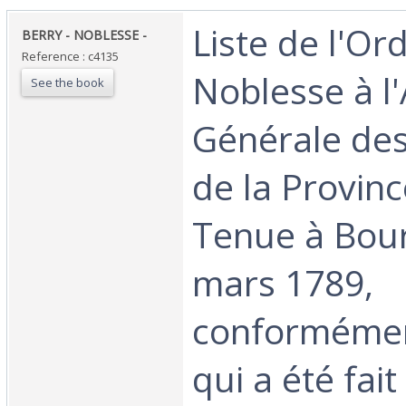
‎Liste de l'Or
‎BERRY - NOBLESSE -‎
Reference : c4135
Noblesse à l
See the book
Générale des
de la Provinc
Tenue à Bour
mars 1789,
conformément
qui a été fai