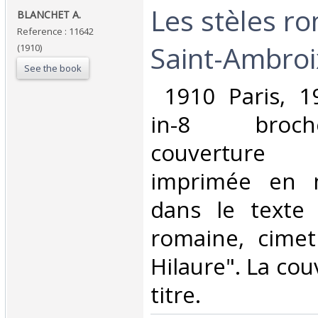
‎Les stèles r
‎BLANCHET A.‎
Reference : 11642
Saint-Ambroix
(1910)
See the book
‎ 1910 Paris, 1
in-8 broc
couverture
imprimée en n
dans le texte 
romaine, cimet
Hilaure". La cou
titre.‎