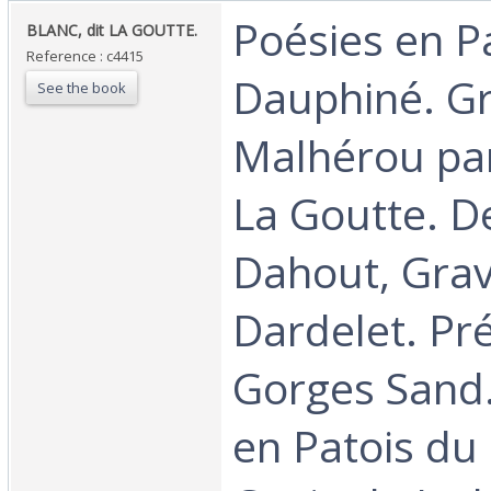
‎Poésies en P
‎BLANC, dit LA GOUTTE.‎
Reference : c4415
Dauphiné. G
See the book
Malhérou par
La Goutte. D
Dahout, Grav
Dardelet. Pr
Gorges Sand.
en Patois du