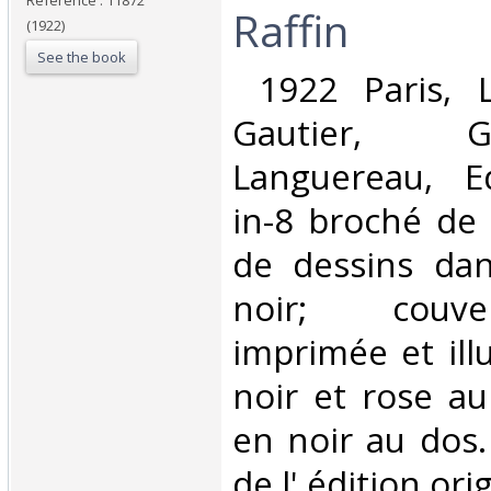
Reference : 11872
Raffin ‎
(1922)
See the book
‎ 1922 Paris, L
Gautier, 
Languereau, Ed
in-8 broché de 
de dessins dan
noir; couve
imprimée et ill
noir et rose au 
en noir au dos.
de l' édition orig