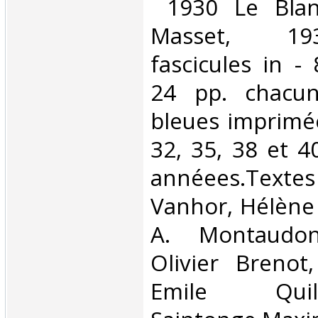
‎ 1930 Le Blan
Masset, 19
fascicules in -
24 pp. chacun
bleues imprimé
32, 35, 38 et 4
annéees.Tex
Vanhor, Hélène
A. Montaudon
Olivier Brenot
Emile Qui