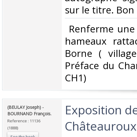
sur le titre. Bon é
‎ Renferme une
hameaux ratta
Borne ( village
Préface du Chan
CH1) ‎
‎Exposition d
‎(BEULAY Joseph) -
BOURNAND François.‎
Châteauroux 
Reference : 11136
(1888)
See the book