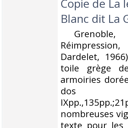
Copie de La l
Blanc dit La G
‎ Grenoble, 
Réimpression
Dardelet, 1966)
toile grège de
armoiries dorée
dos 
IXpp.,135pp.;21
nombreuses vig
texte pour les 