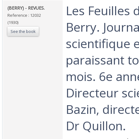
‎Les Feuilles 
‎(BERRY) - REVUES.‎
Reference : 12032
Berry. Journa
(1930)
See the book
scientifique e
paraissant t
mois. 6e ann
Directeur sci
Bazin, directe
Dr Quillon.‎