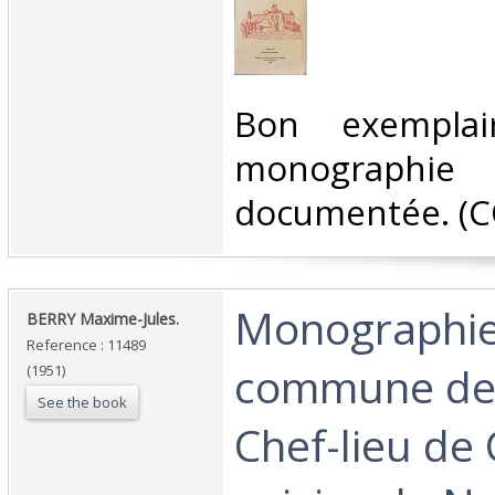
‎Bon exempla
monograp
documentée. (C
‎Monographie
‎BERRY Maxime-Jules.‎
Reference : 11489
commune de 
(1951)
See the book
Chef-lieu de