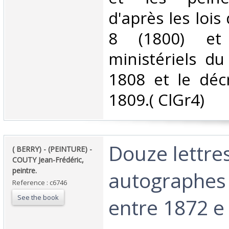
d'après les lois
8 (1800) et 
ministériels d
1808 et le déc
1809.( ClGr4) ‎
‎Douze lettre
‎( BERRY) - (PEINTURE) -
COUTY Jean-Frédéric,
peintre.‎
autographes
Reference : c6746
See the book
entre 1872 e t