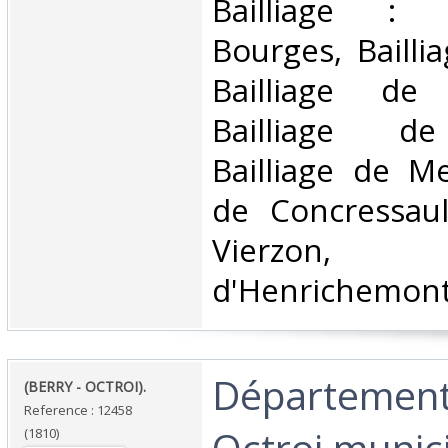
Bailliage : 
Bourges, Bailli
Bailliage de 
Bailliage de
Bailliage de Me
de Concressaul
Vierzon, 
d'Henrichemont. 
‎Département 
‎(BERRY - OCTROI).‎
Reference : 12458
Octroi munic
(1810)