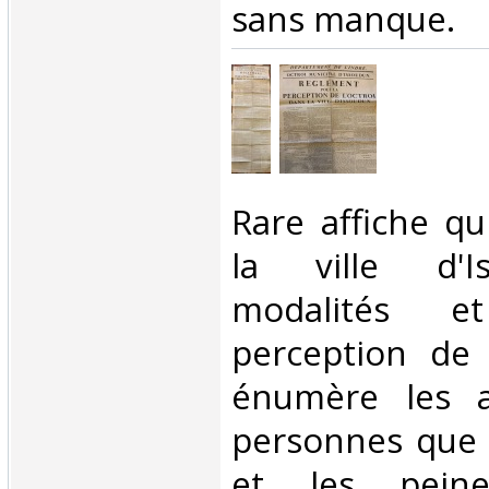
sans manque. ‎
‎Rare affiche q
la ville d'I
modalités e
perception de 
énumère les as
personnes que 
et les peine