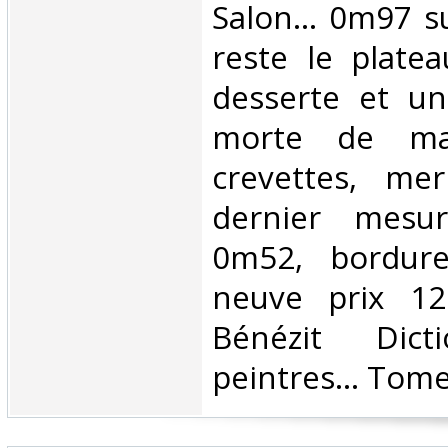
Salon... 0m97 s
reste le platea
desserte et un
morte de mar
crevettes, mer
dernier mesu
0m52, bordure
neuve prix 120 
Bénézit Dict
peintres... Tome 