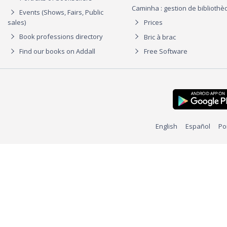
Caminha : gestion de biblioth
Events (Shows, Fairs, Public
sales)
Prices
Book professions directory
Bric à brac
Find our books on Addall
Free Software
English
Español
Po