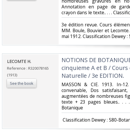
nombreuses gravures en noi
Annotation en page de garde
crayon dans le texte.. . . . Classi
‎3e édition revue. Cours élément
MM. Boule, Bouvier et Lecomt
mai 1912. Classification Dewey :
‎NOTIONS DE BOTANIQUE 
‎LECOMTE H.‎
cinquieme A et B / Cours 
Reference : R320078165
Naturelle / 3e EDITION.‎
(1913)
See the book
‎MASSON & CIE. 1913. In-12.
convenable, Dos satisfaisant,
augmentées de nombreuses figu
texte + 23 pages bleues.. . . 
Botanique‎
‎ Classification Dewey : 580-Botan