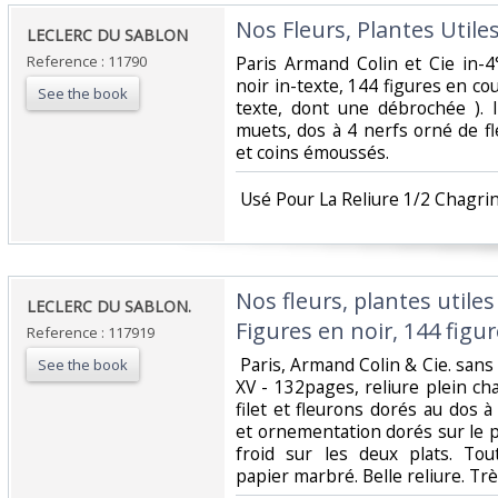
‎Nos Fleurs, Plantes Utiles
‎LECLERC DU SABLON‎
Reference : 11790
‎Paris Armand Colin et Cie in-
noir in-texte, 144 figures en co
See the book
texte, dont une débrochée ). I
muets, dos à 4 nerfs orné de fl
et coins émoussés.‎
‎ Usé Pour La Reliure 1/2 Chagrin
‎Nos fleurs, plantes utiles
‎LECLERC DU SABLON.‎
Figures en noir, 144 figur
Reference : 117919
‎ Paris, Armand Colin & Cie. sa
See the book
XV - 132pages, reliure plein cha
filet et fleurons dorés au dos à 
et ornementation dorés sur le 
froid sur les deux plats. To
papier marbré. Belle reliure. Trè