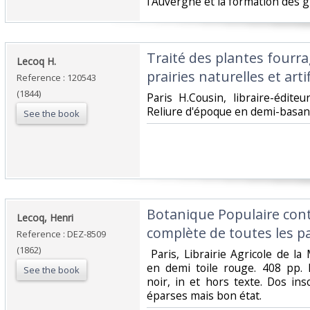
l’Auvergne et la formation des gla
‎Traité des plantes fourr
‎Lecoq H.‎
prairies naturelles et artif
Reference : 120543
(1844)
‎Paris H.Cousin, libraire-édit
Reliure d'époque en demi-basane n
See the book
‎Botanique Populaire cont
‎Lecoq, Henri‎
complète de toutes les par
Reference : DEZ-8509
(1862)
‎ Paris, Librairie Agricole de l
en demi toile rouge. 408 pp. 
See the book
noir, in et hors texte. Dos in
éparses mais bon état.‎