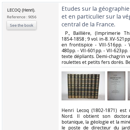
‎Etudes sur la géographi
‎LECOQ (Henri).‎
et en particulier sur la v
Reference : 9056
central de la France.‎
See the book
‎ P., Baillière, (Imprimerie T
1854-1858 ; 9 vol. in-8. XV-521pp.
en frontispice - VIII-516pp. - 
480pp. - VII-601pp. - VII-623pp. 
texte dépliants. Demi-chagrin ver
roulettes et petits fers dorés. Be
‎Henri Lecoq (1802-1871) est 
Nord. Il obtient son doctor
botanique, la géologie et la mi
le poste de directeur du jar