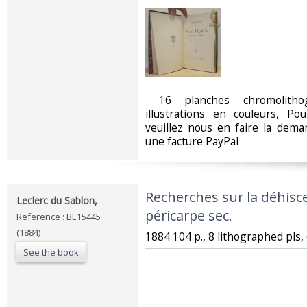
‎ 16 planches chromolitho
illustrations en couleurs, P
veuillez nous en faire la dem
une facture PayPal‎
‎Recherches sur la déhisc
‎Leclerc du Sablon,‎
péricarpe sec.‎
Reference : BE15445
(1884)
‎1884 104 p., 8 lithographed pls, c
See the book