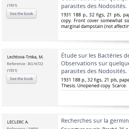
parasites des Nodosités.‎
(1931)
See the book
‎1931 188 p., 32 figs, 21 pls,
copy. Front cover somewhat so
marginal dampstain (not affecting
‎Étude sur les Bactéries
‎Lechtova-Trnka, M.‎
Observations sur quelq
Reference : BG16722
parasites des Nodosités.‎
(1931)
See the book
‎1931 188 p., 32 figs, 21 pls, pa
Thesis. Unopened copy. Scarce.‎
‎Recherches sur la germina
‎LECLERC A. ‎
Reference : 34656