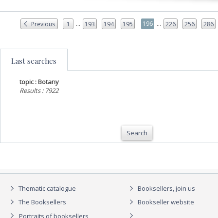
...
...
196
Previous
1
193
194
195
226
256
286
Last searches
topic : Botany
Results : 7922
Search
Thematic catalogue
Booksellers, join us
The Booksellers
Bookseller website
Portraits of booksellers