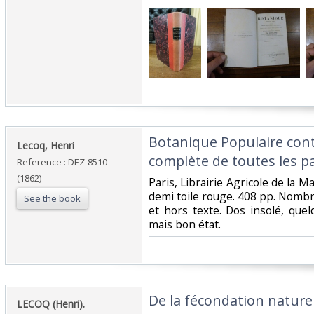
‎Botanique Populaire cont
‎Lecoq, Henri‎
complète de toutes les pa
Reference : DEZ-8510
(1862)
‎Paris, Librairie Agricole de la 
demi toile rouge. 408 pp. Nombre
See the book
et hors texte. Dos insolé, que
mais bon état.‎
‎De la fécondation naturell
‎LECOQ (Henri).‎