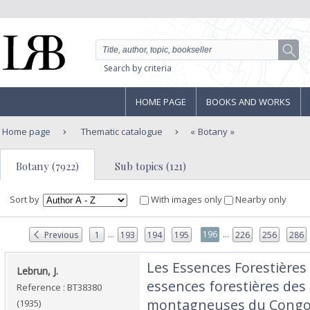
Search by criteria
HOME PAGE
BOOKS AND WORKS
Home page
Thematic catalogue
Botany
Botany (7922)
Sub topics (121)
Sort by
With images only
Nearby only
...
...
196
Previous
1
193
194
195
226
256
286
‎Les Essences Forestières
‎Lebrun, J.‎
essences forestières des
Reference : BT38380
montagneuses du Congo o
(1935)