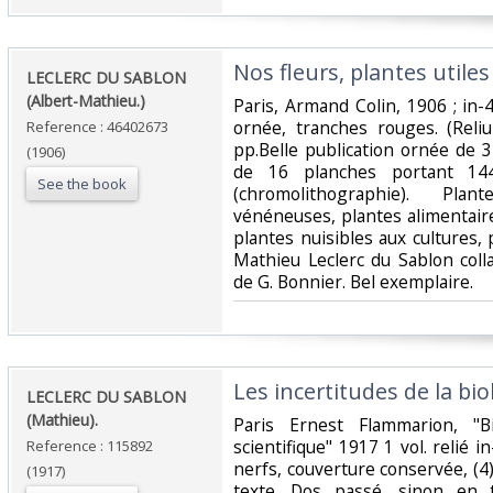
‎Nos fleurs, plantes utiles 
‎LECLERC DU SABLON
(Albert-Mathieu.)‎
‎Paris, Armand Colin, 1906 ; in
ornée, tranches rouges. (Reliu
Reference : 46402673
pp.Belle publication ornée de 
(1906)
de 16 planches portant 144 
See the book
(chromolithographie). Plan
vénéneuses, plantes alimentaire
plantes nuisibles aux cultures,
Mathieu Leclerc du Sablon col
de G. Bonnier. Bel exemplaire. ‎
‎Les incertitudes de la biol
‎LECLERC DU SABLON
(Mathieu).‎
‎Paris Ernest Flammarion, "B
scientifique" 1917 1 vol. relié i
Reference : 115892
nerfs, couverture conservée, (4)
(1917)
texte. Dos passé, sinon en 