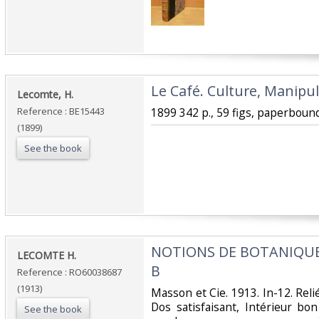
‎Le Café. Culture, Manipul
‎Lecomte, H.‎
Reference : BE15443
‎1899 342 p., 59 figs, paperbound 
(1899)
See the book
‎NOTIONS DE BOTANIQUE,
‎LECOMTE H.‎
B‎
Reference : RO60038687
(1913)
‎Masson et Cie. 1913. In-12. Reli
Dos satisfaisant, Intérieur bon
See the book