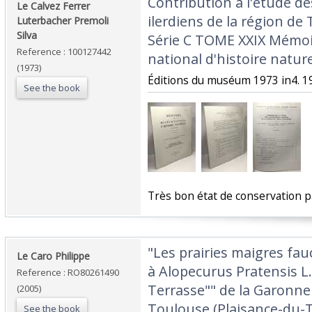
‎Contribution à l'étude d
‎Le Calvez Ferrer
ilerdiens de la région de
Luterbacher Premoli
Silva‎
Série C TOME XXIX Mémo
Reference : 100127442
national d'histoire naturel
(1973)
‎Éditions du muséum 1973 in4. 19
See the book
‎Très bon état de conservation 
‎"Les prairies maigres fa
‎Le Caro Philippe‎
à Alopecurus Pratensis L.
Reference : RO80261490
Terrasse"" de la Garonn
(2005)
Toulouse (Plaisance-du-
See the book