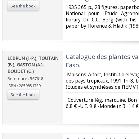
See the book
‎1935 365 p., 28 figures, paperbo
National pour l'Etude Agron
library Dr. C.C. Berg (with h
paper by Florence & Hladik (1980
‎Catalogue des plantes v
‎LEBRUN (J.-P.), TOUTAIN
Faso.‎
(B.), GASTON (A.),
BOUDET (G.)‎
‎ Maisons-Alfort, Institut d'élev
Reference : 567618
des pays tropicaux, 1991. In-8, br
ISBN : 2859851739
(Etudes et synthèses de l'IEMVT, 
See the book
‎ Couverture lég. marquée. Bon é
6,8 € -U.E. 9 € -Monde (z B : 14 €) 