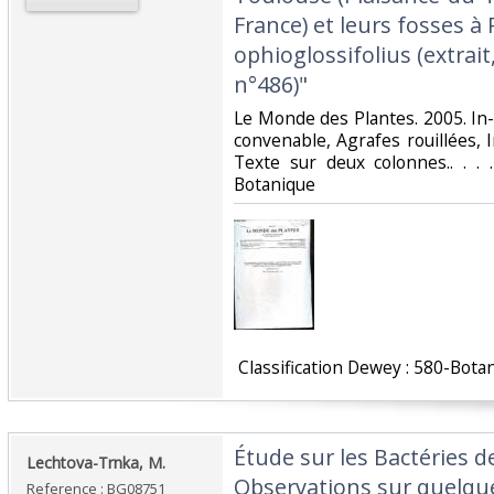
France) et leurs fosses 
ophioglossifolius (extrai
n°486)"‎
‎Le Monde des Plantes. 2005. In-
convenable, Agrafes rouillées, I
Texte sur deux colonnes.. . . 
Botanique‎
‎ Classification Dewey : 580-Botan
‎Étude sur les Bactéries
‎Lechtova-Trnka, M.‎
Observations sur quelq
Reference : BG08751