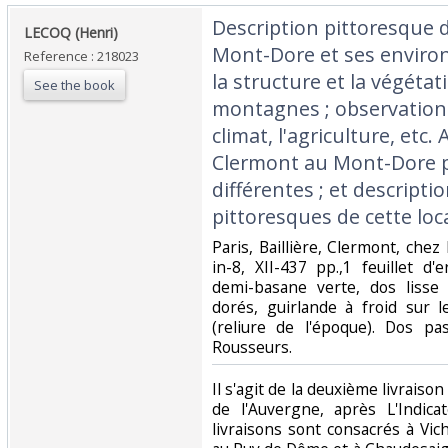
‎Description pittoresque d
‎LECOQ (Henri)‎
Mont-Dore et ses enviro
Reference : 218023
la structure et la végéta
See the book
montagnes ; observations
climat, l'agriculture, etc.
Clermont au Mont-Dore p
différentes ; et descriptio
pittoresques de cette loca
‎Paris, Baillière, Clermont, chez
in-8, XII-437 pp.,1 feuillet d'e
demi-basane verte, dos lisse 
dorés, guirlande à froid sur 
(reliure de l'époque). Dos pa
Rousseurs.‎
‎Il s'agit de la deuxième livraiso
de l'Auvergne, après L'Indica
livraisons sont consacrés à Vich