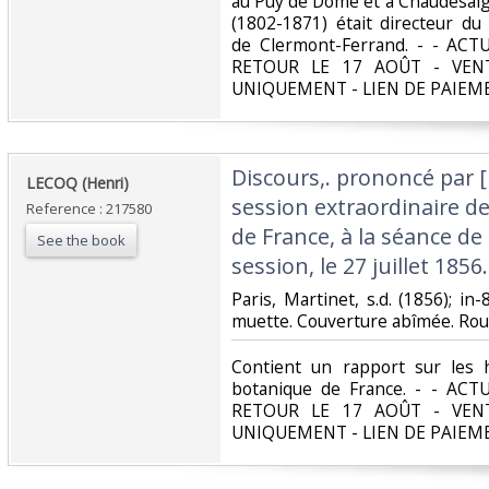
au Puy de Dôme et à Chaudesaig
(1802-1871) était directeur du
de Clermont-Ferrand. - - A
RETOUR LE 17 AOÛT - VEN
UNIQUEMENT - LIEN DE PAIEM
‎Discours,. prononcé par [
‎LECOQ (Henri)‎
session extraordinaire de
Reference : 217580
de France, à la séance de 
See the book
session, le 27 juillet 1856.‎
‎Paris, Martinet, s.d. (1856); in
muette. Couverture abîmée. Rous
‎Contient un rapport sur les 
botanique de France. - - A
RETOUR LE 17 AOÛT - VEN
UNIQUEMENT - LIEN DE PAIEM