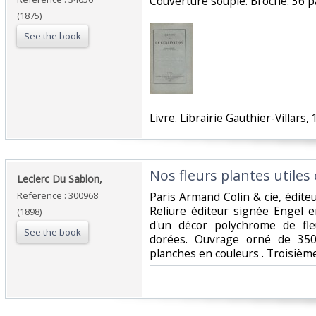
‎Couverture souple. Broché. 36 p
(1875)
See the book
‎Livre. Librairie Gauthier-Villars, 
‎Nos fleurs plantes utiles 
‎Leclerc Du Sablon, ‎
Reference : 300968
‎Paris Armand Colin & cie, édit
Reliure éditeur signée Engel e
(1898)
d'un décor polychrome de fle
See the book
dorées. Ouvrage orné de 350
planches en couleurs . Troisième 