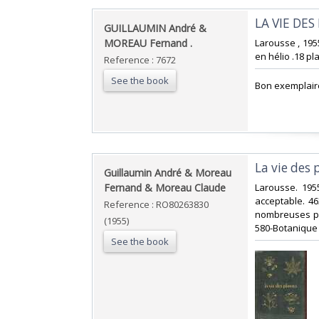
‎LA VIE DES
‎GUILLAUMIN André &
MOREAU Fernand .‎
‎Larousse , 195
en hélio .18 pl
Reference : 7672
See the book
‎Bon exemplaire
‎La vie des 
‎Guillaumin André & Moreau
Fernand & Moreau Claude‎
‎Larousse. 1955
acceptable. 46
Reference : RO80263830
nombreuses pho
(1955)
580-Botanique‎
See the book