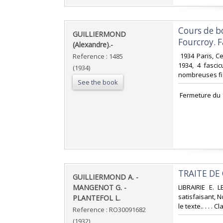
‎Cours de b
‎GUILLIERMOND
Fourcroy. Fa
(Alexandre).-‎
‎ 1934 Paris, 
Reference : 1485
1934, 4 fasci
(1934)
nombreuses fig
See the book
‎ Fermeture du 
‎TRAITE DE
‎GUILLIERMOND A. -
MANGENOT G. -
‎LIBRAIRIE E.
satisfaisant, 
PLANTEFOL L.‎
le texte.. . . .
Reference : RO30091682
(1932)