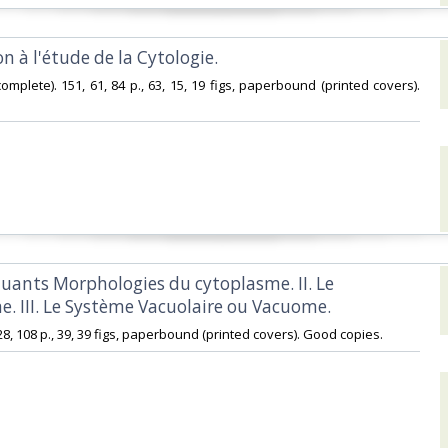
on à l'étude de la Cytologie.‎
complete). 151, 61, 84 p., 63, 15, 19 figs, paperbound (printed covers).
tuants Morphologies du cytoplasme. II. Le
. III. Le Système Vacuolaire ou Vacuome.‎
128, 108 p., 39, 39 figs, paperbound (printed covers). Good copies.‎