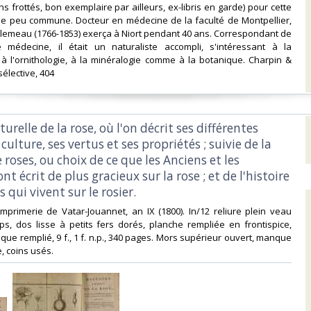
ins frottés, bon exemplaire par ailleurs, ex-libris en garde) pour cette
ale peu commune. Docteur en médecine de la faculté de Montpellier,
llemeau (1766-1853) exerça à Niort pendant 40 ans. Correspondant de
 médecine, il était un naturaliste accompli, s'intéressant à la
 à l'ornithologie, à la minéralogie comme à la botanique. Charpin &
élective, 404 ‎
turelle de la rose, où l'on décrit ses différentes
 culture, ses vertus et ses propriétés ; suivie de la
e roses, ou choix de ce que les Anciens et les
t écrit de plus gracieux sur la rose ; et de l'histoire
 qui vivent sur le rosier.‎
l'imprimerie de Vatar-Jouannet, an IX (1800). In/12 reliure plein veau
s, dos lisse à petits fers dorés, planche rempliée en frontispice,
que remplié, 9 f., 1 f. n.p., 340 pages. Mors supérieur ouvert, manque
e, coins usés.‎