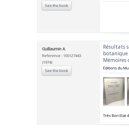
See the book
‎Résultats 
‎Guillaumin A‎
botanique e
Reference : 100127443
Mémoires d
(1974)
‎Éditions du Mu
See the book
‎Très Bon Etat