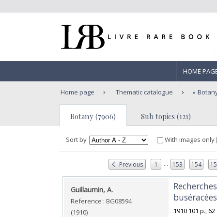
HOME PAG
Home page
Thematic catalogue
Botan
Botany (7906)
Sub topics (121)
Sort by
With images only
...
Previous
1
153
154
1
‎Recherches
‎Guillaumin, A.‎
buséracées.
Reference : BG08594
‎1910 101 p., 
(1910)