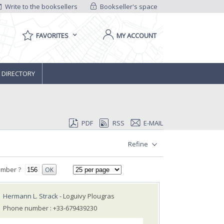
Write to the booksellers
Bookseller's space
FAVORITES
MY ACCOUNT
 DIRECTORY
PDF
RSS
E-MAIL
Refine
umber ?
OK
Hermann L. Strack
- Loguivy Plougras
Phone number : +33-679439230