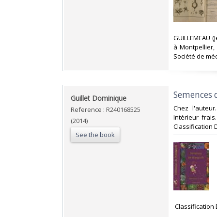
‎GUILLEMEAU (J
à Montpellier,
Société de méde
‎Semences d
‎Guillet Dominique‎
‎Chez l'auteur
Reference : R240168525
Intérieur frai
(2014)
Classification
See the book
‎ Classificatio