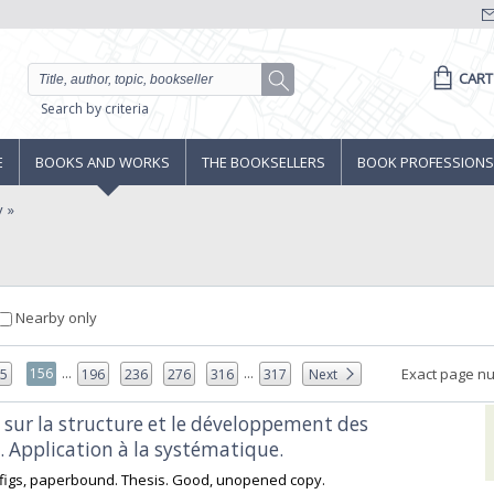
CART
Search by criteria
E
BOOKS AND WORKS
THE BOOKSELLERS
BOOK PROFESSIONS
y
Nearby only
...
...
156
Exact page n
55
196
236
276
316
317
Next
 sur la structure et le développement des
 Application à la systématique.‎
62 figs, paperbound. Thesis. Good, unopened copy.‎