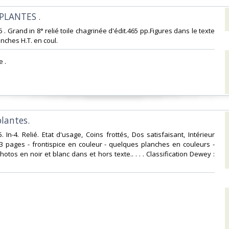
 PLANTES .‎
5 . Grand in 8° relié toile chagrinée d'édit.465 pp.Figures dans le texte
anches H.T. en coul.‎
 .‎
plantes.‎
. In-4. Relié. Etat d'usage, Coins frottés, Dos satisfaisant, Intérieur
3 pages - frontispice en couleur - quelques planches en couleurs -
tos en noir et blanc dans et hors texte.. . . . Classification Dewey :