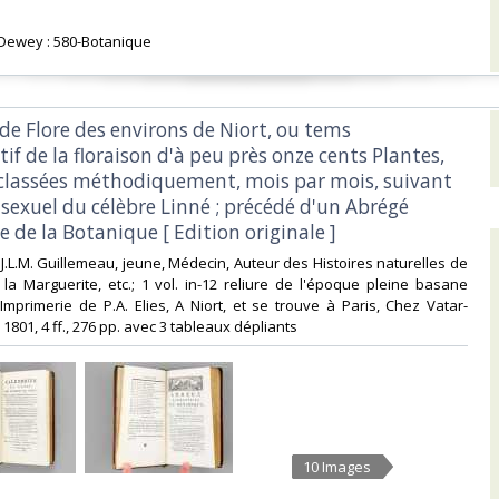
n Dewey : 580-Botanique‎
 de Flore des environs de Niort, ou tems
f de la floraison d'à peu près onze cents Plantes,
 classées méthodiquement, mois par mois, suivant
sexuel du célèbre Linné ; précédé d'un Abrégé
 de la Botanique [ Edition originale ]‎
 J.L.M. Guillemeau, jeune, Médecin, Auteur des Histoires naturelles de
la Marguerite, etc.; 1 vol. in-12 reliure de l'époque pleine basane
Imprimerie de P.A. Elies, A Niort, et se trouve à Paris, Chez Vatar-
 1801, 4 ff., 276 pp. avec 3 tableaux dépliants‎
10 Images