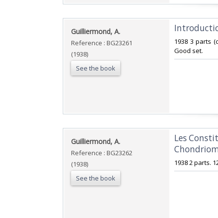
‎Introducti
‎Guilliermond, A.‎
‎1938 3 parts (
Reference : BG23261
Good set.‎
(1938)
See the book
‎Les Consti
‎Guilliermond, A.‎
Chondriome
Reference : BG23262
‎1938 2 parts. 
(1938)
See the book