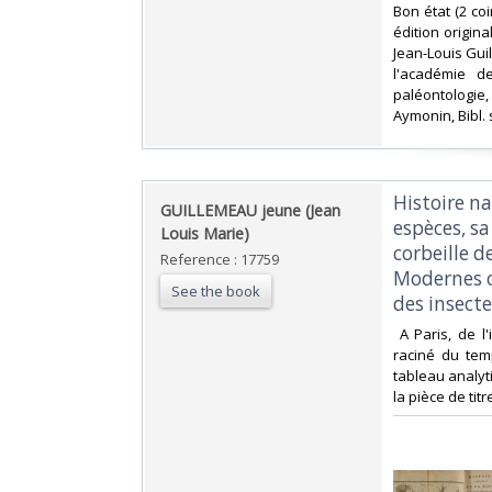
‎Bon état (2 co
édition origin
Jean-Louis Gui
l'académie de
paléontologie,
Aymonin, Bibl. s
‎Histoire na
‎GUILLEMEAU jeune (Jean
espèces, sa
Louis Marie)‎
corbeille d
Reference : 17759
Modernes on
See the book
des insectes
‎ A Paris, de 
raciné du temp
tableau analyti
la pièce de titr