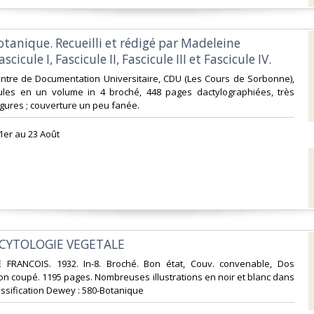
otanique. Recueilli et rédigé par Madeleine
scicule I, Fascicule II, Fascicule III et Fascicule IV.‎
Centre de Documentation Universitaire, CDU (Les Cours de Sorbonne),
cules en un volume in 4 broché, 448 pages dactylographiées, très
ures ; couverture un peu fanée. ‎
1er au 23 Août‎
 CYTOLOGIE VEGETALE‎
 LE FRANCOIS. 1932. In-8. Broché. Bon état, Couv. convenable, Dos
Non coupé. 1195 pages. Nombreuses illustrations en noir et blanc dans
 Classification Dewey : 580-Botanique‎