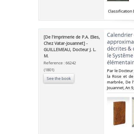
‎ Classificatio
‎Calendrier
‎[De l'Imprimerie de P.A. Elies,
approximati
Chez Vatar-Jouannet] - ‎
décrites &
‎GUILLEMEAU, Docteur J. L.
le Systême 
M.‎
élémentaire
Reference : 66242
(1801)
‎Par le Docteur
la Rose et de 
See the book
marbrée, De l'
Jouannet, An 9,