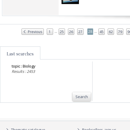
...
...
28
Previous
1
25
26
27
45
62
79
9
Last searches
topic : Biology
Results : 2453
Search
Thematic catalogue
Booksellers, join us