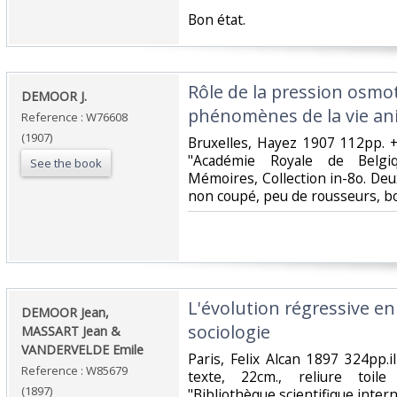
‎Bon état.‎
‎Rôle de la pression osmo
‎DEMOOR J.‎
phénomènes de la vie ani
Reference : W76608
(1907)
‎Bruxelles, Hayez 1907 112pp. + 
"Académie Royale de Belgiq
See the book
Mémoires, Collection in-8o. Deux
non coupé, peu de rousseurs, bo
‎L'évolution régressive en
‎DEMOOR Jean,
sociologie‎
MASSART Jean &
VANDERVELDE Emile‎
‎Paris, Felix Alcan 1897 324pp.
Reference : W85679
texte, 22cm., reliure toile
(1897)
"Bibliothèque scientifique inter