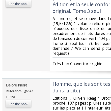
édition et la seule conf
See the book
original. Tome 3 seul ‎
‎A Londres, et se trouve dans l
(19,5x12,5) 1 volume reliure p
l'époque, dos lisse orné de b
encadrement de filets dorés sur
de tomaison de cuir vert, 404 p
Tome 3 seul (sur 7). Bel exe
demande / We can send pictu
request ) ‎
‎Très bon Couverture rigide ‎
‎Homme, quelles sont tes 
‎Delore Pierre‎
dans la cité)‎
Reference : ga147
(1949)
‎Editions J. Oliven Réagir Bro
broché, 187 pages ; pliures au do
See the book
sur les plats et à l'intérieur, ét