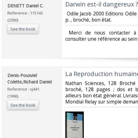
‎Darwin est-il dangereux ?‎
‎DENETT Daniel C.‎
Reference : 115143
‎ Odile Jacob 2000 Editions Odile
p. , broché, bon état.‎
(2000)
See the book
‎ Merci de nous contacter à 
consulter une référence au sein d
‎La Reproduction humaine
‎Denis-Pouxviel
Colette,Richard Daniel‎
‎Nathan Sciences, 128 Broché
broché, 128 pages ; dos et b
Reference : vj441
ailleurs bon état général. Livrai
(1996)
Mondial Relay sur simple demand
See the book