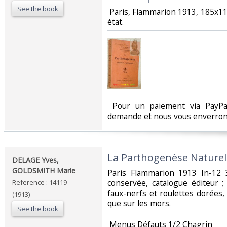
See the book
‎ Paris, Flammarion 1913, 185x
état. ‎
‎ Pour un paiement via PayPal
demande et nous vous enverrons
‎La Parthogenèse Naturell
‎DELAGE Yves,
GOLDSMITH Marie‎
‎Paris Flammarion 1913 In-12
conservée, catalogue éditeur 
Reference : 14119
faux-nerfs et roulettes dorées,
(1913)
que sur les mors.‎
See the book
‎ Menus Défauts 1/2 Chagrin‎