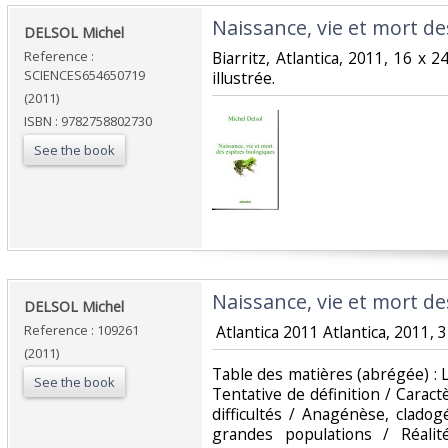
‎Naissance, vie et mort d
‎DELSOL Michel‎
Reference :
‎Biarritz, Atlantica, 2011, 16 x
SCIENCES654650719
illustrée.‎
(2011)
ISBN : 9782758802730
See the book
‎Naissance, vie et mort de
‎DELSOL Michel‎
Reference : 109261
‎ Atlantica 2011 Atlantica, 2011, 3
(2011)
‎Table des matières (abrégée) : 
See the book
Tentative de définition / Carac
difficultés / Anagénèse, clado
grandes populations / Réali