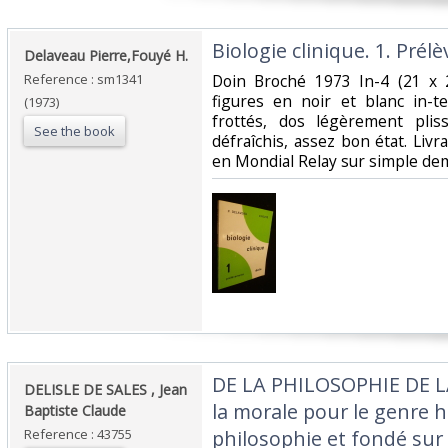
‎Biologie clinique. 1. Prél
‎Delaveau Pierre,Fouyé H.‎
Reference : sm1341
‎Doin Broché 1973 In-4 (21 x 
figures en noir et blanc in-te
(1973)
frottés, dos légèrement pliss
See the book
défraîchis, assez bon état. Livr
en Mondial Relay sur simple dem
‎DE LA PHILOSOPHIE DE L
‎DELISLE DE SALES , Jean
la morale pour le genre h
Baptiste Claude ‎
Reference : 43755
philosophie et fondé sur