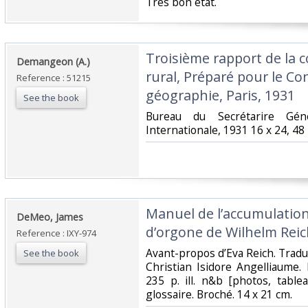
‎Très bon état.‎
‎Troisième rapport de la 
‎Demangeon (A.)‎
rural, Préparé pour le Co
Reference : 51215
géographie, Paris, 1931‎
See the book
‎Bureau du Secrétarire Gén
Internationale, 1931 16 x 24, 48 
‎Manuel de l’accumulation
‎DeMeo, James‎
d’orgone de Wilhelm Reic
Reference : IXY-974
‎Avant-propos d’Eva Reich. Tradui
See the book
Christian Isidore Angelliaume. 
235 p. ill. n&b [photos, table
glossaire. Broché. 14 x 21 cm. ‎