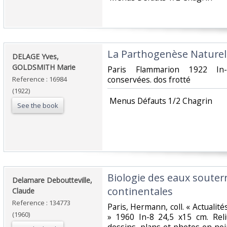
‎La Parthogenèse Naturell
‎DELAGE Yves,
GOLDSMITH Marie‎
‎Paris Flammarion 1922 In
conservées. dos frotté‎
Reference : 16984
(1922)
‎ Menus Défauts 1/2 Chagrin‎
See the book
‎Biologie des eaux souterr
‎Delamare Deboutteville,
continentales‎
Claude‎
Reference : 134773
‎Paris, Hermann, coll. « Actualité
(1960)
» 1960 In-8 24,5 x15 cm. Reli