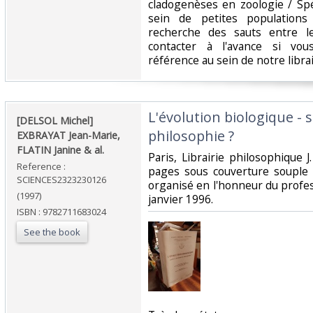
cladogenèses en zoologie / Sp
sein de petites populations
recherche des sauts entre l
contacter à l'avance si vou
référence au sein de notre librair
‎L'évolution biologique - 
‎[DELSOL Michel]
philosophie ?‎
EXBRAYAT Jean-Marie,
FLATIN Janine & al.‎
‎Paris, Librairie philosophique J
Reference :
pages sous couverture souple 
SCIENCES2323230126
organisé en l'honneur du profe
(1997)
janvier 1996.‎
ISBN : 9782711683024
See the book