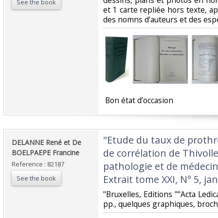
dessins, plans et photos en noi
See the book
et 1 carte repliée hors texte, a
des nomns d’auteurs et des espè
‎ Bon état d’occasion ‎
‎"Etude du taux de prothr
‎DELANNE René et De
de corrélation de Thivoll
BOELPAEPE Francine‎
Reference : 82187
pathologie et de médecin
Extrait tome XXI, N° 5, janv
See the book
‎"Bruxelles, Editions ""Acta Ledic
pp., quelques graphiques, broché