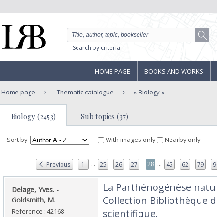
Search by criteria
HOME PAGE
BOOKS AND WORKS
Home page
Thematic catalogue
Biology
Biology (2453)
Sub topics (37)
Sort by
With images only
Nearby only
...
...
28
Previous
1
25
26
27
45
62
79
9
‎La Parthénogénèse natur
‎Delage, Yves. -
Collection Bibliothèque 
Goldsmith, M.‎
Reference : 42168
scientifique.‎