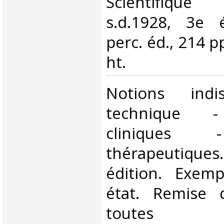
Scientifique
s.d.1928, 3e é
perc. éd., 214 pp
ht.‎
‎Notions indi
technique - 
cliniques -
thérapeutique
édition. Exem
état. Remise
toutes c