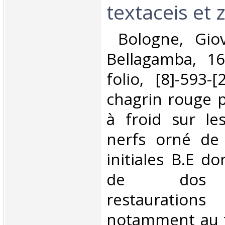
textaceis et 
‎ Bologne, Gio
Bellagamba, 16
folio, [8]-593-
chagrin rouge po
à froid sur le
nerfs orné de f
initiales B.E d
de dos (
restauration
notamment au t