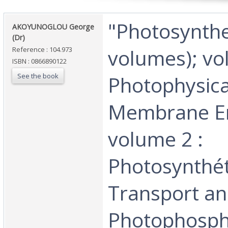
‎"Photosynthe
‎AKOYUNOGLOU George
(Dr)‎
volumes); vo
Reference : 104.973
ISBN : 0866890122
See the book
Photophysica
Membrane En
volume 2 :
Photosynthét
Transport a
Photophospho