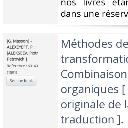
nos livres éta
dans une réserve
‎Méthodes d
‎[G. Masson] - ‎
‎ALEXEYEFF, P. ;
[ALEKSEEV, Piotr
transformati
Petrovich ]‎
Reference : 60140
Combinaison
(1891)
See the book
organiques [ 
originale de 
traduction ].‎