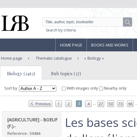
Search by criteria
HOME PAGE
BOOKS AND WORKS
Home page
Thematic catalogue
Biology
Biology (2452)
Sub topics (37)
Sort by
With images only
Nearby only
...
..
3
Previous
1
2
4
27
50
73
96
‎Les bases sc
‎[AGRICULTURE] - BOEUF
(F.).-‎
Reference : 59484