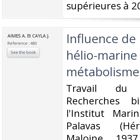
supérieures à 20
‎Influence de
‎AIMES A. Et CAYLA J.‎
Reference : 483
hélio-marine 
See the book
métabolisme.
‎Travail du
Recherches bi
l'Institut Mari
Palavas (Héra
Maloine. 1937