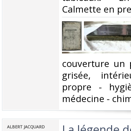
Calmette en pre
‎couverture un
grisée, intéri
propre - hygi
médecine - chimi
‎La légende de
‎ALBERT JACQUARD‎