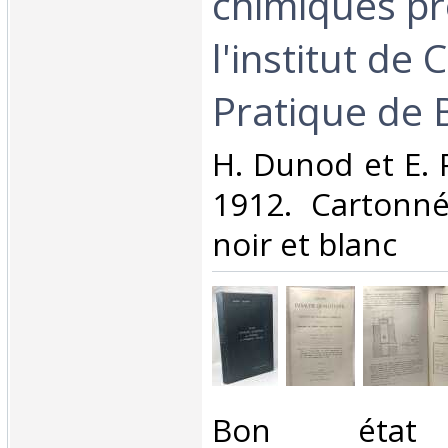
chimiques pr
l'institut de 
Pratique de B
‎H. Dunod et E. 
1912. Cartonn
noir et blanc‎
‎Bon état