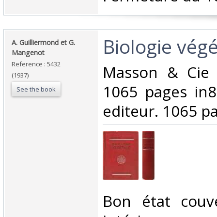
‎Biologie végé
‎A. Guilliermond et G.
Mangenot‎
Reference : 5432
‎Masson & Cie 
(1937)
1065 pages in8.
See the book
editeur. 1065 pa
‎Bon état couv