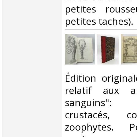
petites rousse
petites taches). ‎
‎Édition origina
relatif aux 
sanguins": 
crustacés, co
zoophytes. 