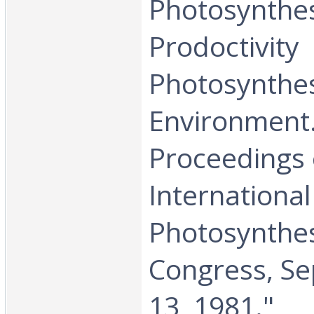
Photosynthes
Prodoctivity
Photosynthes
Environment
Proceedings o
International
Photosynthes
Congress, Se
13, 1981."‎