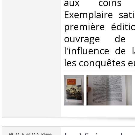
aux coins e
Exemplaire sati
première édit
ouvrage de 
l'influence de 
les conquêtes e
‎ Ali, M. A. et M.A. Klyne‎