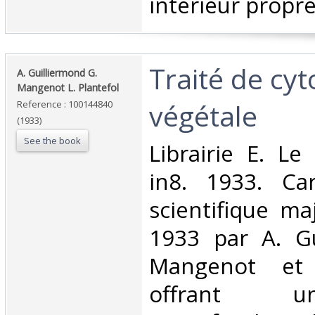
intérieur propre
‎Traité de cyt
‎A. Guilliermond G.
Mangenot L. Plantefol‎
végétale‎
Reference : 100144840
(1933)
See the book
‎Librairie E. L
in8. 1933. Car
scientifique ma
1933 par A. Gu
Mangenot et 
offrant 