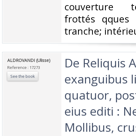
couverture t
frottés qques 
tranche; intérie
‎De Reliquis 
‎ALDROVANDI (Ulisse)‎
Reference : 17273
exanguibus li
See the book
quatuor, po
eius editi :
Mollibus, cru