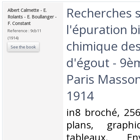
‎Recherches 
‎Albert Calmette - E.
Rolants - E. Boullanger -
F. Constant‎
l'épuration b
Reference : 9cb11
(1914)
chimique de
See the book
d'égout - 9è
Paris Masson
1914‎
‎in8 broché, 2
plans, graph
tableaux. En