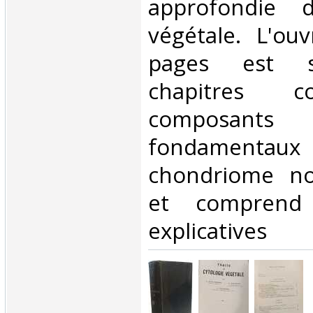
approfondie d
végétale. L'ou
pages est s
chapitres c
composants 
fondamentaux
chondriome no
et comprend 
explicatives‎