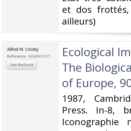
et dos frottés
ailleurs)‎
‎Ecological I
‎Alfred W. Crosby‎
Reference : SCH201C171
The Biologic
See the book
of Europe, 9
‎1987, Cambrid
Press. In-8, b
Iconographie 