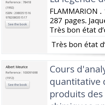
Reference : 78418
(1992)
‎FLAMMARION . 1
ISBN : 2080351516
9782080351517
287 pages. Jaqu
See the book
Très bon état d’
‎ Très bon état d
‎Cours d'anal
‎Albert Meurice‎
Reference : 100091698
quantitative
(1912)
See the book
produits des