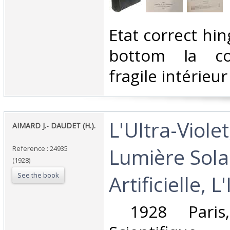
‎Etat correct hin
bottom la co
fragile intérieur
‎L'Ultra-Violet
‎AIMARD J.- DAUDET (H.).
Lumière Sola
Reference : 24935
(1928)
See the book
Artificielle, L
‎ 1928 Paris,