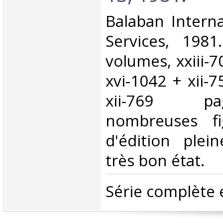
‎Balaban Intern
Services, 198
volumes, xxiii-7
xvi-1042 + xii-
xii-769 p
nombreuses fig
d'édition plein
très bon état.‎
‎Série complète 