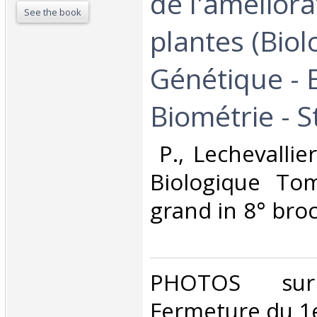
de l'améliora
See the book
plantes (Biol
Génétique - E
Biométrie - St
‎ P., Lechevalli
Biologique Tom
grand in 8° bro
‎PHOTOS su
Fermeture du 1e