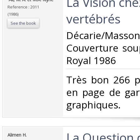
‎La Vision che
Reference : 2011
vertébrés‎
(1986)
See the book
‎Décarie/M
Couverture soup
Royal 1986 ‎
‎Très bon 266 
en page de ga
graphiques.‎
‎La Question
‎Alimen H.‎