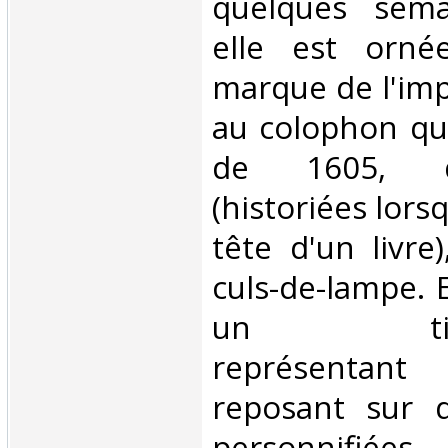
quelques sema
elle est orné
marque de l'im
au colophon qui
de 1605, de
(historiées lors
tête d'un livre
culs-de-lampe. E
un titre-f
représentant
reposant sur 
personnifiées