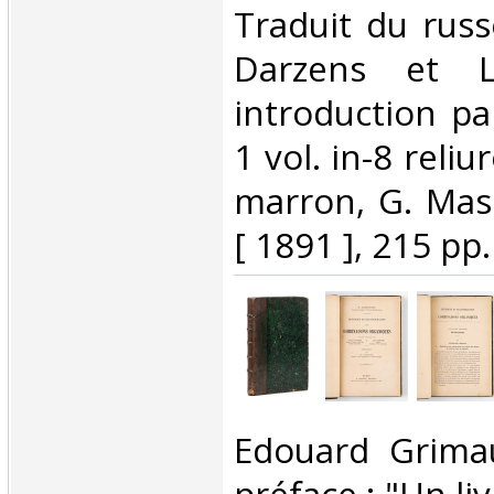
‎Traduit du rus
Darzens et L
introduction pa
1 vol. in-8 reli
marron, G. Mass
[ 1891 ], 215 pp.‎
‎Edouard Grima