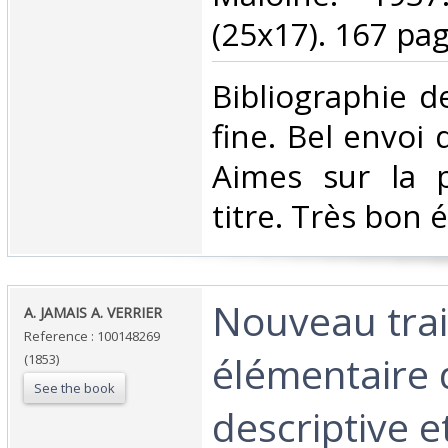
(25x17). 167 pag
‎Bibliographie d
fine. Bel envoi 
Aimes sur la 
titre. Très bon ét
‎Nouveau trai
‎A. JAMAIS A. VERRIER‎
Reference : 100148269
élémentaire 
(1853)
See the book
descriptive e