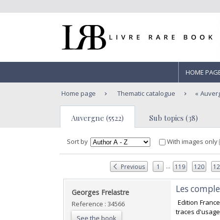
HOME PAG
Home page
Thematic catalogue
Auver
Auvergne (5522)
Sub topics (38)
Sort by
With images only
...
Previous
1
119
120
1
‎Les comple
‎Georges Frelastre ‎
‎ Edition Fran
Reference : 34566
traces d'usage 
See the book