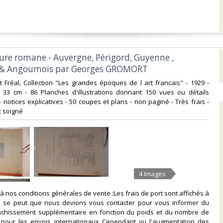
ture romane - Auvergne, Périgord, Guyenne ,
 & Angoumois par Georges GROMORT‎
nt Fréal, Collection "Les grandes époques de l art francais" - 1929 -
 x 33 cm - 86 Planches d'illustrations donnant 150 vues ou détails
- notices explicatives - 50 coupes et plans - non paginé - Très frais -
 soigné‎
4 Images
à nos conditions générales de vente :Les frais de port sont affichés à
f. Il se peut que nous devions vous contacter pour vous informer du
anchissement supplémentaire en fonction du poids et du nombre de
ut pour les envois internationaux Cependant vu l'augmentation des