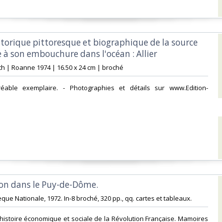
istorique pittoresque et biographique de la source
e à son embouchure dans l'océan : Allier‎
th | Roanne 1974 | 16.50 x 24 cm | broché‎
gréable exemplaire. - Photographies et détails sur www.Edition-
ion dans le Puy-de-Dôme.‎
hèque Nationale, 1972. In-8 broché, 320 pp., qq. cartes et tableaux. ‎
histoire économique et sociale de la Révolution Française. Mamoires