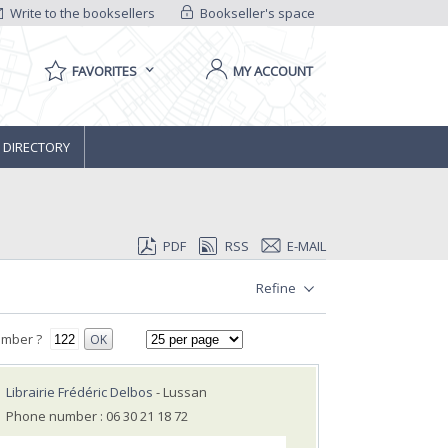
Write to the booksellers
Bookseller's space
FAVORITES
MY ACCOUNT
 DIRECTORY
PDF
RSS
E-MAIL
Refine
umber ?
OK
Librairie Frédéric Delbos
- Lussan
Phone number : 06 30 21 18 72