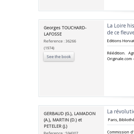
‎La Loire h
‎Georges TOUCHARD-
de ce fleuv
LAFOSSE‎
‎Editions Horva
Reference : 36266
(1974)
‎Réédition. A
See the book
Originale.com -‎
‎La révolut
‎GERBAUD (G.), LAMADON
(A.), MARTIN (D.) et
‎ Paris, Bibliot
PETELER (J.)‎
‎Commission d'
Reference : 594307