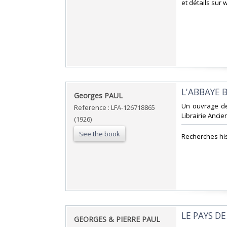
et détails sur 
‎L'ABBAYE 
‎Georges PAUL‎
‎Un ouvrage de
Reference : LFA-126718865
Librairie Ancie
(1926)
See the book
‎Recherches hi
‎LE PAYS DE
‎GEORGES & PIERRE PAUL‎