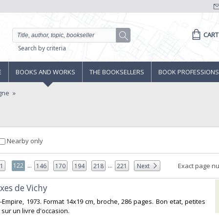
CART
Search by criteria
E
BOOKS AND WORKS
THE BOOKSELLERS
BOOK PROFESSIONS
gne
Nearby only
...
...
122
Exact page n
21
146
170
194
218
221
Next
xes de Vichy ‎
ce-Empire, 1973. Format 14x19 cm, broche, 286 pages. Bon etat, petites
sur un livre d'occasion. ‎