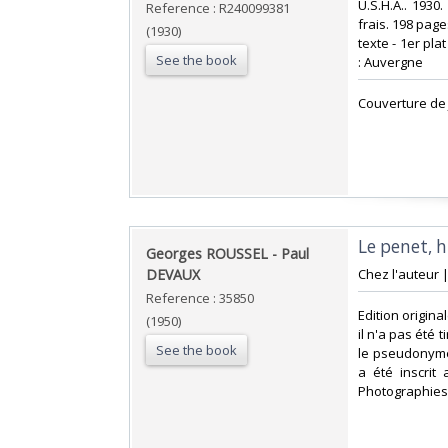
‎U.S.H.A.. 1930
Reference : R240099381
frais. 198 pag
(1930)
texte - 1er pla
See the book
: Auvergne‎
‎Couverture de
‎Le penet,
‎Georges ROUSSEL - Paul
DEVAUX‎
‎Chez l'auteur |
Reference : 35850
‎Edition origi
(1950)
il n'a pas été
See the book
le pseudonyme
a été inscrit 
Photographies 