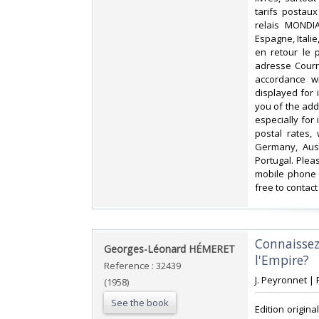
tarifs postau
relais MONDIA
Espagne, Itali
en retour le 
adresse Courri
accordance wi
displayed for
you of the add
especially for
postal rates,
Germany, Aust
Portugal. Plea
mobile phone 
free to contact
‎Connaissez
‎Georges-Léonard HÉMERET‎
l'Empire?‎
Reference : 32439
‎J. Peyronnet |
(1958)
See the book
‎Edition origi