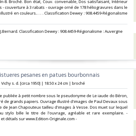
. In-8. Broché. Bon état, Couv. convenable, Dos satisfaisant, Intérieur
es - couverture à 3 rabats - ouvrage orné de 178 héliogravures dans le
t illustré en couleurs.. . . . Classification Dewey : 908.4459-Régionalisme
 J.Bernard. Classification Dewey : 908.4459-Régionalisme : Auvergne‎
 histueres pesanes en patues bourbonnais‎
 Vichy s. d. [circa 1950] | 18.50 x 24 cm | broché‎
nale publiée à petit nombre sous le pseudonyme de Le iaude do Béron,
 tiré de grands papiers. Ouvrage illustré d'images de Paul Devaux sous
 de Jean Chapouteux tailleu d'images à Vesse. Dos muet sur lequel
au stylo bille le titre de l'ouvrage, agréable et rare exemplaire. -
et détails sur www.Edition-Originale.com -‎