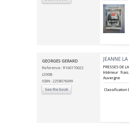
‎JEANNE LA
‎GEORGES GERARD‎
‎PRESSES DE LA 
Reference : R160170022
Intérieur frai
(2008)
Auvergne‎
ISBN : 2258076099
See the book
‎ Classificatio