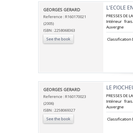
‎L'ECOLE E
‎GEORGES GERARD‎
‎PRESSES DE LA 
Reference : R160170021
Intérieur frai
(2005)
Auvergne‎
ISBN : 2258068363
See the book
‎ Classificatio
‎LE PIOCHE
‎GEORGES GERARD‎
‎PRESSES DE LA 
Reference : R160170023
Intérieur frai
(2006)
Auvergne‎
ISBN : 2258069327
See the book
‎ Classificatio