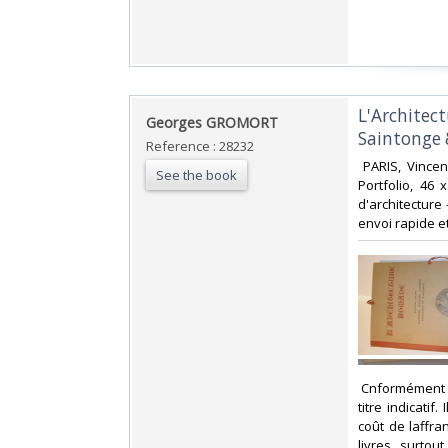
‎L'Architec
‎Georges GROMORT‎
Saintonge
Reference : 28232
‎ PARIS, Vince
See the book
Portfolio, 46
d'architecture 
envoi rapide et
‎ Cnformément 
titre indicati
coût de laffr
livres, surto