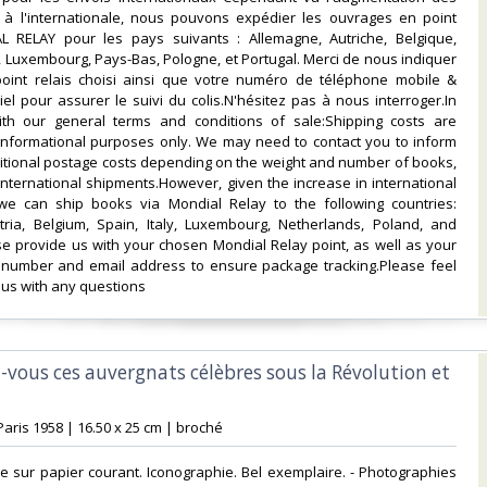
x à l'internationale, nous pouvons expédier les ouvrages en point
L RELAY pour les pays suivants : Allemagne, Autriche, Belgique,
e, Luxembourg, Pays-Bas, Pologne, et Portugal. Merci de nous indiquer
point relais choisi ainsi que votre numéro de téléphone mobile &
el pour assurer le suivi du colis.N'hésitez pas à nous interroger.In
th our general terms and conditions of sale:Shipping costs are
 informational purposes only. We may need to contact you to inform
itional postage costs depending on the weight and number of books,
 international shipments.However, given the increase in international
 we can ship books via Mondial Relay to the following countries:
ria, Belgium, Spain, Italy, Luxembourg, Netherlands, Poland, and
se provide us with your chosen Mondial Relay point, as well as your
number and email address to ensure package tracking.Please feel
 us with any questions‎
-vous ces auvergnats célèbres sous la Révolution et
 Paris 1958 | 16.50 x 25 cm | broché‎
nale sur papier courant. Iconographie. Bel exemplaire. - Photographies