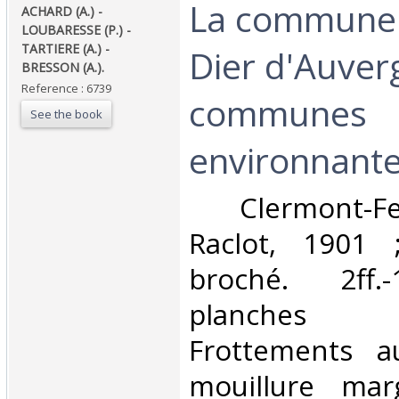
‎La commune 
‎ACHARD (A.) -
LOUBARESSE (P.) -
TARTIERE (A.) -
Dier d'Auverg
BRESSON (A.).‎
Reference : 6739
communes
See the book
environnantes
‎ Clermont-F
Raclot, 1901 
broché. 2ff.-
planches h
Frottements a
mouillure mar