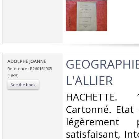
‎GEOGRAPHI
‎ADOLPHE JOANNE‎
Reference : R260161905
L'ALLIER‎
(1895)
See the book
‎HACHETTE. 1
Cartonné. Etat 
légèrement 
satisfaisant, Int