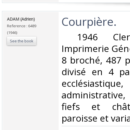
‎Courpière.‎
‎ADAM (Adrien)‎
Reference : 6489
(1946)
‎ 1946 Clerm
See the book
Imprimerie Géné
8 broché, 487 
divisé en 4 par
ecclésiastiqu
administrative,
fiefs et châ
paroisse et varia.