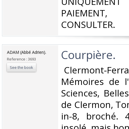
UNIQUEMENT
PAIEMEN
CONSULTER.‎
‎Courpière.‎
‎ADAM (Abbé Adrien).‎
Reference : 3693
‎ Clermont-Ferr
See the book
Mémoires de l
Sciences, Belles
de Clermon, Tom
in-8, broché. 
insolé, mais bon 