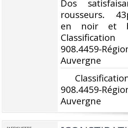
Dos satisfais
rousseurs. 43pp
en noir et b
Classificat
908.4459-Rég
Auvergne‎
‎ Classifica
908.4459-Rég
Auvergne‎