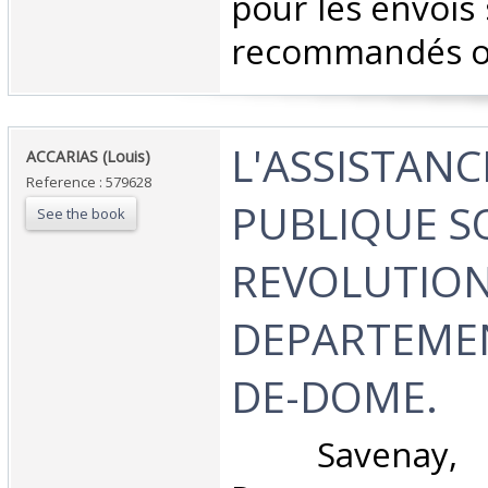
pour les envois 
recommandés ou 
‎L'ASSISTANC
‎ACCARIAS (Louis)‎
Reference : 579628
PUBLIQUE S
See the book
REVOLUTION
DEPARTEMEN
DE-DOME.‎
‎ Savenay, 