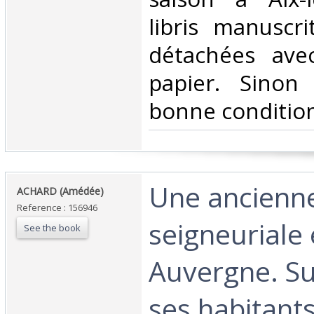
libris manuscri
détachées av
papier. Sinon
bonne condition 
‎Une ancienne
‎ACHARD (Amédée)‎
Reference : 156946
seigneuriale
See the book
Auvergne. Su
ses habitants