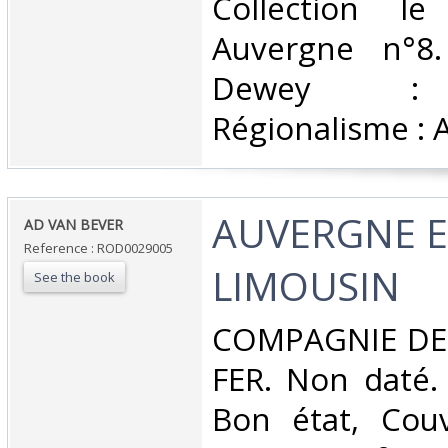
‎Collection l
Auvergne n°8. 
Dewey : 
Régionalisme : 
‎AUVERGNE 
‎AD VAN BEVER‎
Reference : ROD0029005
LIMOUSIN‎
See the book
‎COMPAGNIE DE
FER. Non daté. 
Bon état, Couv