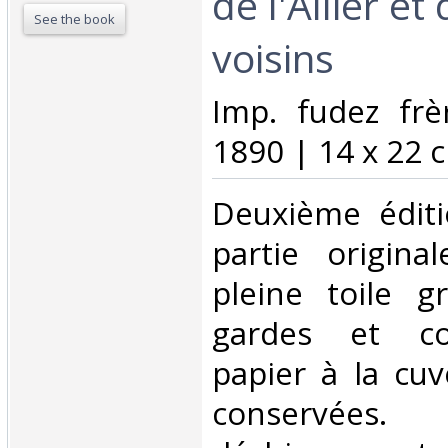
de l'Allier e
See the book
voisins‎
‎Imp. fudez fr
1890 | 14 x 22 c
‎Deuxième édit
partie origina
pleine toile gr
gardes et co
papier à la cuv
conservées.