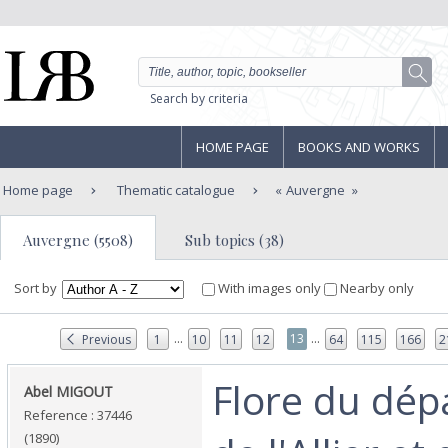
Search by criteria
HOME PAGE
BOOKS AND WORKS
Home page
Thematic catalogue
Auvergne
Auvergne (5508)
Sub topics (38)
Sort by
With images only
Nearby only
...
...
13
Previous
1
10
11
12
64
115
166
2
‎Flore du dé
‎Abel MIGOUT‎
Reference : 37446
(1890)