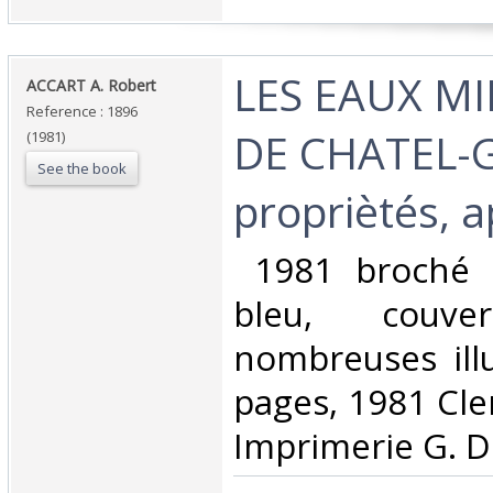
‎LES EAUX M
‎ACCART A. Robert‎
Reference : 1896
DE CHATEL
(1981)
See the book
propriètés, a
‎ 1981 broché 
bleu, couver
nombreuses illu
pages, 1981 Cl
Imprimerie G. D