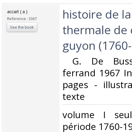
‎histoire de l
‎accart ( a )‎
Reference : 3367
thermale de 
See the book
guyon (1760-
‎ G. De Buss
ferrand 1967 I
pages - illustr
texte‎
‎volume I seu
période 1760-19