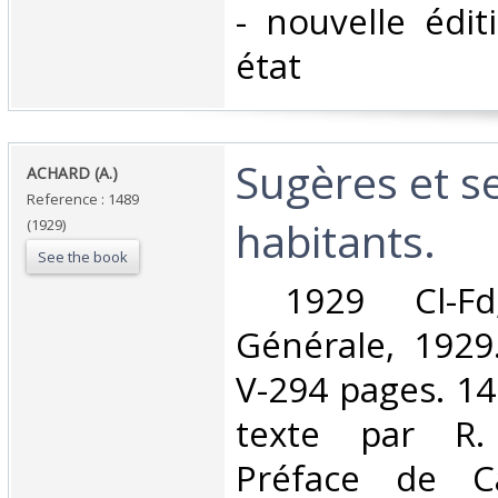
‎- nouvelle édi
état ‎
‎Sugères et s
‎ACHARD (A.)‎
Reference : 1489
habitants.‎
(1929)
See the book
‎ 1929 Cl-Fd
Générale, 1929.
V-294 pages. 14
texte par R.
Préface de Cam