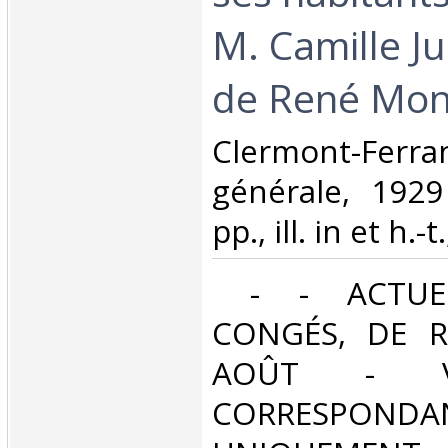
M. Camille Ju
de René Mont
‎Clermont-Ferra
générale, 1929
pp., ill. in et h.-t
‎ - - ACTUE
CONGÉS, DE R
AOÛT - V
CORRESPONDA