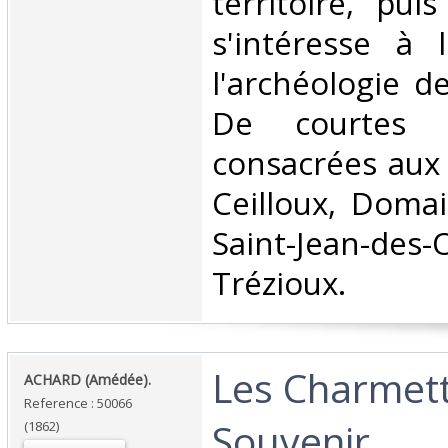
territoire, pu
s'intéresse à l
l'archéologie 
De courtes n
consacrées au
Ceilloux, Domai
Saint-Jean-de
Trézioux. ‎
‎Les Charmet
‎ACHARD (Amédée).‎
Reference : 50066
Souvenir.‎
(1862)