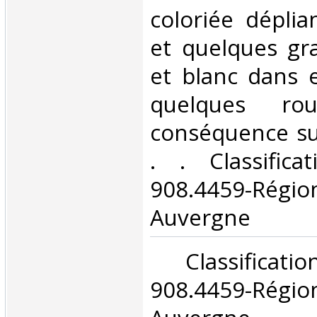
coloriée déplia
et quelques gr
et blanc dans e
quelques rou
conséquence sur 
. . Classific
908.4459-Rég
Auvergne‎
‎ Classifica
908.4459-Rég