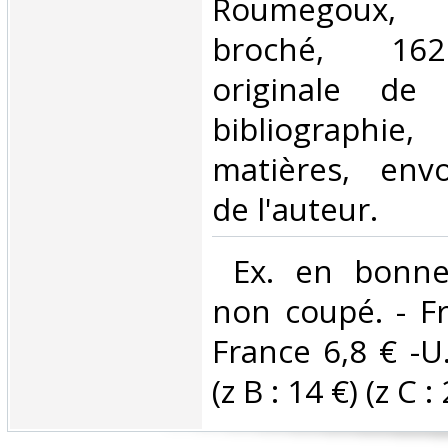
Roumegoux, 
broché, 162
originale de 
bibliographi
matières, env
de l'auteur. ‎
‎ Ex. en bonne
non coupé. - Fr
France 6,8 € -U
(z B : 14 €) (z C : 