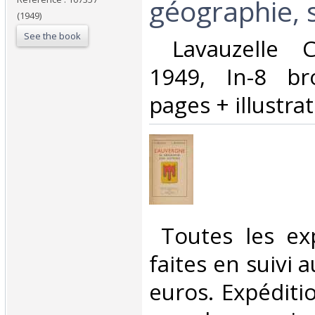
géographie, s
(1949)
See the book
‎ Lavauzelle C
1949, In-8 b
pages + illustrat
‎ Toutes les ex
faites en suivi 
euros. Expéditi