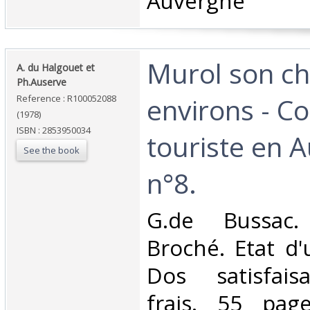
Auvergne‎
‎Murol son ch
‎A. du Halgouet et
Ph.Auserve‎
environs - Co
Reference : R100052088
(1978)
ISBN : 2853950034
touriste en 
See the book
n°8.‎
‎G.de Bussac.
Broché. Etat d'
Dos satisfaisa
frais. 55 pag