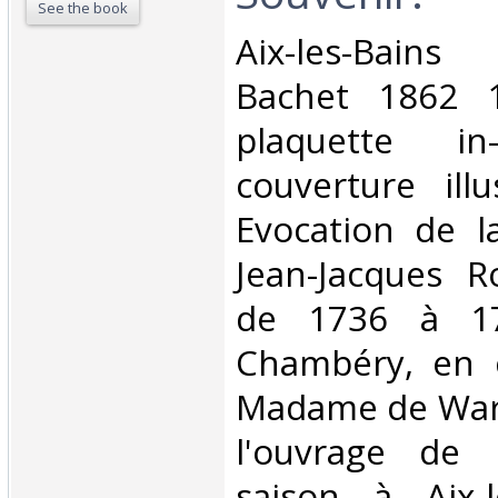
See the book
‎Aix-les-Bain
Bachet 1862 1
plaquette in
couverture ill
Evocation de 
Jean-Jacques R
de 1736 à 17
Chambéry, en 
Madame de Ware
l'ouvrage de 
saison à Aix-l