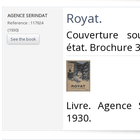
‎Royat.‎
‎AGENCE SERINDAT ‎
Reference : 117924
(1930)
‎Couverture s
See the book
état. Brochure 3
‎Livre. Agence 
1930.‎