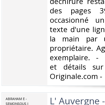
déchirure rest
des pages 39
occasionné u
texte d'une lig
la main par 
propriétaire. A
exemplaire. - 
et détails sur
Originale.com -‎
‎L' Auvergne 
‎ABRAHAM E -
SEMONSOUS J‎