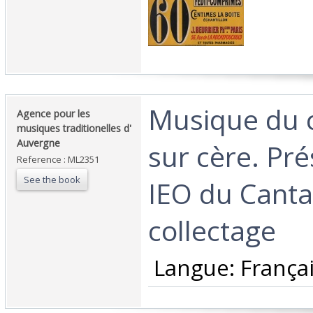
‎Musique du c
‎Agence pour les
musiques traditionelles d'
Auvergne‎
sur cère. Pré
Reference : ML2351
See the book
IEO du Canta
collectage‎
‎ Langue: Français