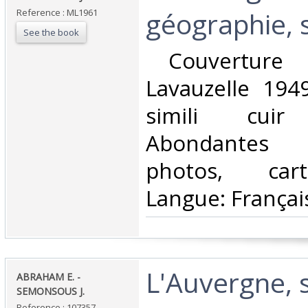
géographie, s
Reference : ML1961
See the book
‎ Couverture 
Lavauzelle 1949
simili cuir 
Abondantes i
photos, cart
Langue: Français
‎L'Auvergne, 
‎ABRAHAM E. -
SEMONSOUS J.‎
Reference : 107357