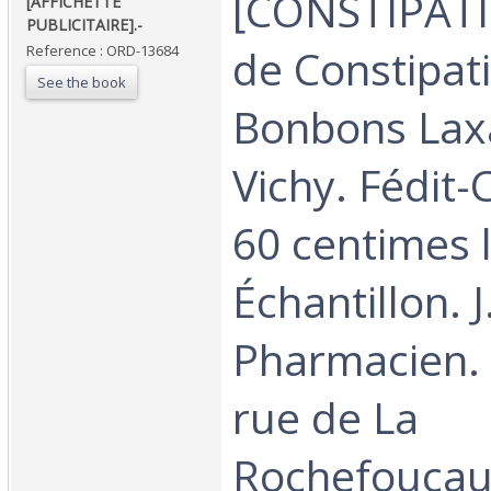
‎[CONSTIPATI
‎[AFFICHETTE
PUBLICITAIRE].-‎
de Constipat
Reference : ORD-13684
See the book
Bonbons Laxa
Vichy. Fédit
60 centimes l
Échantillon. 
Pharmacien. 
rue de La
Rochefoucau