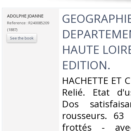
‎GEOGRAPHI
‎ADOLPHE JOANNE‎
Reference : R240085209
DEPARTEMEN
(1887)
See the book
HAUTE LOIRE
EDITION.‎
‎HACHETTE ET CI
Relié. Etat d'
Dos satisfais
rousseurs. 63 
frottés - av