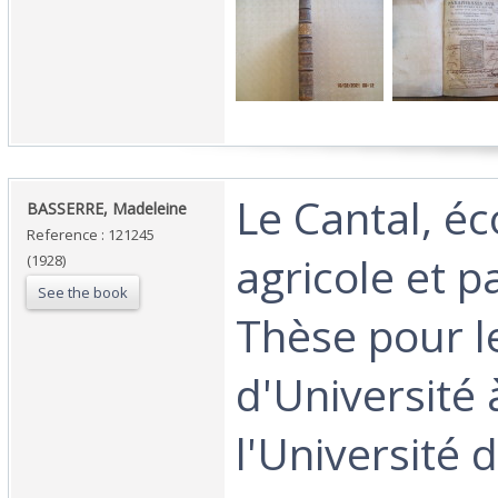
‎Le Cantal, é
‎BASSERRE, Madeleine‎
Reference : 121245
agricole et p
(1928)
See the book
Thèse pour l
d'Université 
l'Université d