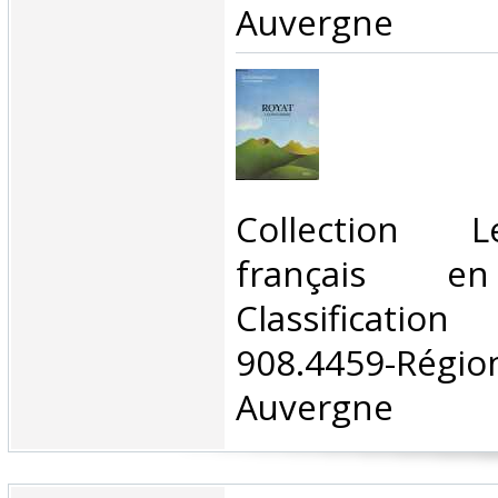
Auvergne‎
‎Collection 
français en
Classificat
908.4459-Rég
Auvergne‎