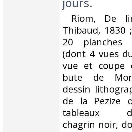
jours. ‎
‎ Riom, De li
Thibaud, 1830 ;
20 planches l
(dont 4 vues d
vue et coupe c
bute de Mont
dessin lithogra
de la Pezize 
tableaux dép
chagrin noir, do