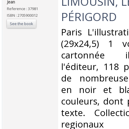
LIMOUSIN, L
Jean ‎
Reference : 37981
PÉRIGORD ‎
ISBN : 2705900012
See the book
‎Paris L'illustr
(29x24,5) 1 v
cartonnée i
l'éditeur, 118 
de nombreuses 
en noir et bl
couleurs, dont 
texte. Collect
regionaux ‎