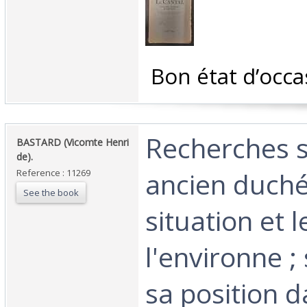
‎ Bon état d’occa
‎Recherches 
‎BASTARD (Vicomte Henri
de).‎
ancien duché-
Reference : 11269
See the book
situation et 
l'environne ;
sa position 