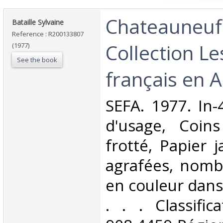
‎Chateauneuf
‎Bataille Sylvaine‎
Reference : R200133807
Collection L
(1977)
See the book
français en A
‎SEFA. 1977. In-
d'usage, Coins
frotté, Papier 
agrafées, nomb
en couleur dans 
. . . Classifi