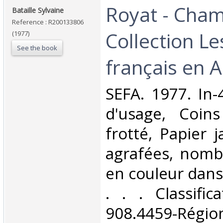
‎Royat - Cham
‎Bataille Sylvaine‎
Reference : R200133806
Collection L
(1977)
See the book
français en A
‎SEFA. 1977. In-
d'usage, Coins
frotté, Papier 
agrafées, nomb
en couleur dans 
. . . Classifi
908.4459-Rég