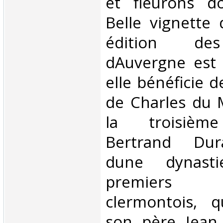
et fleurons do
Belle vignette 
édition de
dAuvergne est 
elle bénéficie 
de Charles du M
la troisièm
Bertrand Dura
dune dynast
premiers 
clermontois, 
son père Jean 