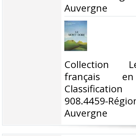
Auvergne‎
‎Collection 
français en
Classificat
908.4459-Rég
Auvergne‎