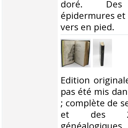
doré. Des 
épidermures et 
vers en pied. ‎
‎Edition origina
pas été mis da
; complète de s
et des 2
généalogique