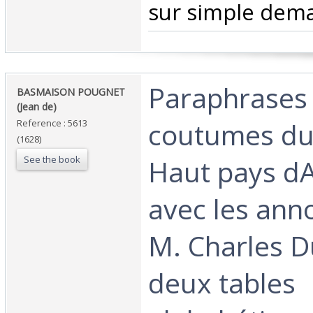
sur simple dema
‎Paraphrases 
‎BASMAISON POUGNET
(Jean de)‎
coutumes du
Reference : 5613
(1628)
See the book
Haut pays d
avec les ann
M. Charles D
deux tables