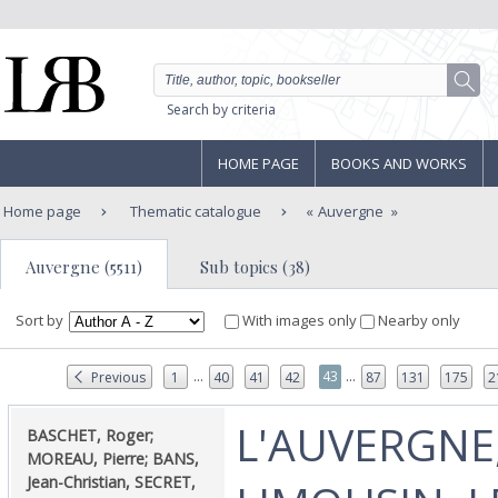
Search by criteria
HOME PAGE
BOOKS AND WORKS
Home page
Thematic catalogue
Auvergne
Auvergne (5511)
Sub topics (38)
Sort by
With images only
Nearby only
...
...
43
Previous
1
40
41
42
87
131
175
2
‎L'AUVERGNE,
‎BASCHET, Roger;
MOREAU, Pierre; BANS,
Jean-Christian, SECRET,