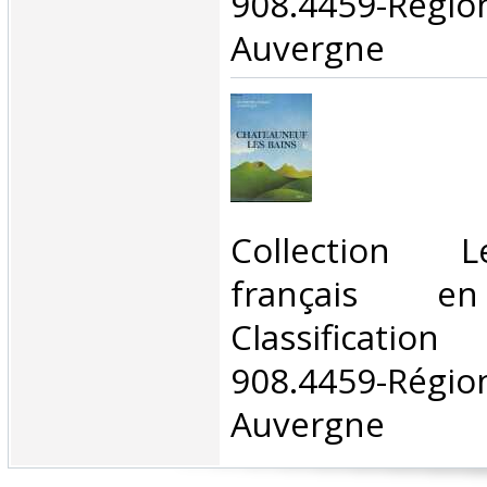
908.4459-Rég
Auvergne‎
‎Collection 
français en
Classificat
908.4459-Rég
Auvergne‎