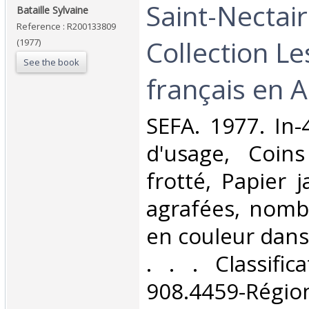
‎Saint-Nectair
‎Bataille Sylvaine‎
Reference : R200133809
Collection L
(1977)
See the book
français en A
‎SEFA. 1977. In-
d'usage, Coins
frotté, Papier 
agrafées, nomb
en couleur dans 
. . . Classifi
908.4459-Rég