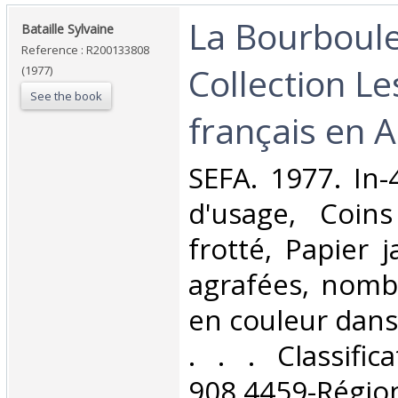
‎La Bourboule
‎Bataille Sylvaine‎
Reference : R200133808
Collection L
(1977)
See the book
français en A
‎SEFA. 1977. In-
d'usage, Coins
frotté, Papier 
agrafées, nomb
en couleur dans 
. . . Classifi
908.4459-Rég