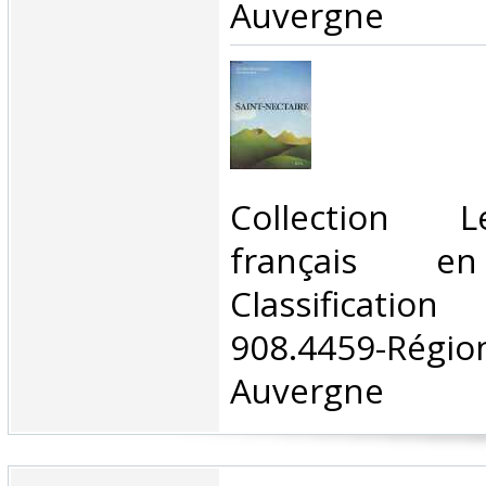
Auvergne‎
‎Collection 
français en
Classificat
908.4459-Rég
Auvergne‎