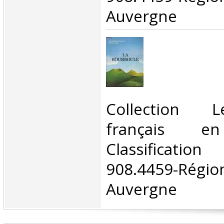
Auvergne‎
‎Collection 
français en
Classificat
908.4459-Rég
Auvergne‎