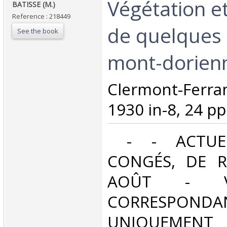
‎Végétation e
‎BATISSE (M.)‎
Reference : 218449
de quelques 
See the book
mont-dorienn
‎Clermont-Fer
1930 in-8, 24 pp.
‎ - - ACTUE
CONGÉS, DE R
AOÛT - V
CORRESPONDA
UNIQUEMENT