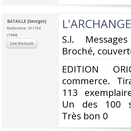
‎L'ARCHANGE
‎BATAILLE (Georges)‎
Reference : 011154
(1944)
‎S.l. Message
See the book
Broché, couvert
‎EDITION ORI
commerce. Tir
113 exemplair
Un des 100 s
Très bon 0‎