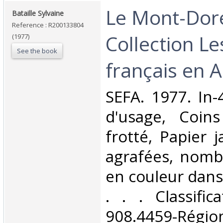
‎Le Mont-Dor
‎Bataille Sylvaine‎
Reference : R200133804
Collection L
(1977)
See the book
français en A
‎SEFA. 1977. In-
d'usage, Coins
frotté, Papier 
agrafées, nomb
en couleur dans 
. . . Classifi
908.4459-Rég