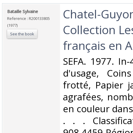
‎Chatel-Guyon
‎Bataille Sylvaine‎
Reference : R200133805
Collection L
(1977)
See the book
français en A
‎SEFA. 1977. In-
d'usage, Coins
frotté, Papier 
agrafées, nomb
en couleur dans 
. . . Classifi
908.4459-Rég