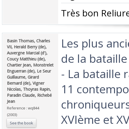
‎Très bon Reliure
‎Les plus anci
‎Basin Thomas, Charles
VII, Herald Berry (de),
Auvergne Marcial (d'),
de la bataille
Coucy Matthieu (de),
Chartier Jean, Monstrelet
- La bataille
Enguerran (de), Le Seur
Guillaume, Girard
Bernard (de), Vigner
11 contempor
Nicolas, Thoyras Rapin,
Paradin Claude, Richebé
chroniqueur
Jean‎
Reference : wq844
XVIème et XV
(2003)
See the book