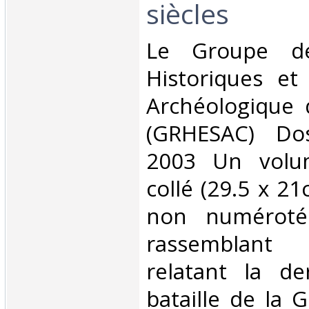
siècles‎
‎Le Groupe d
Historiques et
Archéologique d
(GRHESAC) Dos
2003 Un volu
collé (29.5 x 2
non numéroté
rassemblant
relatant la de
bataille de la 