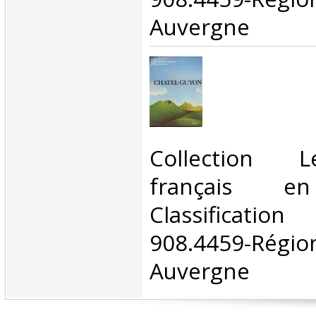
Auvergne‎
‎Collection 
français en
Classificat
908.4459-Rég
Auvergne‎